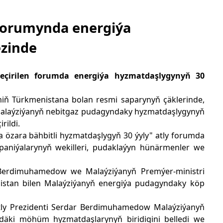
forumynda energiýa
zinde
eçirilen forumda energiýa hyzmatdaşlygynyň 30
miň Türkmenistana bolan resmi saparynyň çäklerinde,
 Malaýziýanyň nebitgaz pudagyndaky hyzmatdaşlygynyň
rildi.
 özara bähbitli hyzmatdaşlygyň 30 ýyly" atly forumda
paniýalarynyň wekilleri, pudaklaýyn hünärmenler we
 Berdimuhamedow we Malaýziýanyň Premýer-ministri
stan bilen Malaýziýanyň energiýa pudagyndaky köp
ly Prezidenti Serdar Berdimuhamedow Malaýziýanyň
äki möhüm hyzmatdaşlarynyň biridigini belledi we