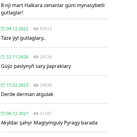
8-nji mart Halkara zenanlar güni mynasybetli
gutlaglar!
09.12.2022
65523
Täze ýyl gutlaglary..
22.11.2020
28124
Güýz paslynyň sary ýapraklary
15.02.2023
26836
Derde derman atgulak
06.12.2021
21397
Akyldar şahyr Magtymguly Pyragy barada