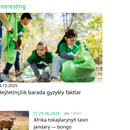
nteresting
4.12.2025
eýletinçilik barada gyzykly faktlar
29.06.2026
10641
Afrika tokaýlarynyň täsin
jandary — bongo