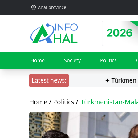
Ahal province
Home
Society
Politics
Latest news:
✦ Türkmen ilçisi G
Home /
Politics
/
Türkmenistan-Mala