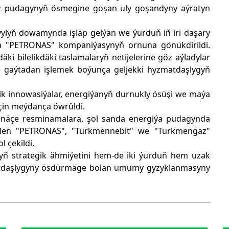
z pudagynyň ösmegine goşan uly goşandyny aýratyn
ylyň dowamynda işläp gelýän we ýurduň iň iri daşary
n "PETRONAS" kompaniýasynyň ornuna gönükdirildi.
ki bilelikdäki taslamalaryň netijelerine göz aýladylar
gaýtadan işlemek boýunça geljekki hyzmatdaşlygyň
k innowasiýalar, energiýanyň durnukly ösüşi we maýa
çin meýdança öwrüldi.
rnäçe resminamalara, şol sanda energiýa pudagynda
ilen "PETRONAS", "Türkmennebit" we "Türkmengaz"
 çekildi.
ň strategik ähmiýetini hem-de iki ýurduň hem uzak
tdaşlygyny ösdürmäge bolan umumy gyzyklanmasyny