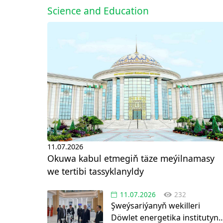
Science and Education
11.07.2026
Okuwa kabul etmegiň täze meýilnamasy
we tertibi tassyklanyldy
11.07.2026
232
Şweýsariýanyň wekilleri
Döwlet energetika institutyn