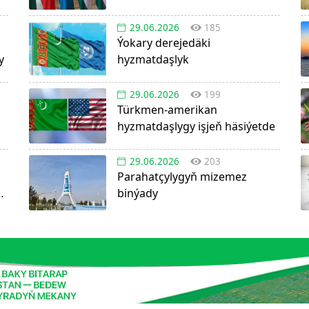
29.06.2026
185
Ýokary derejedäki
y
hyzmatdaşlyk
29.06.2026
199
Türkmen-amerikan
hyzmatdaşlygy işjeň häsiýetde
29.06.2026
203
Parahatçylygyň mizemez
n
binýady