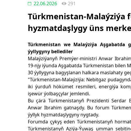
22.06.2026
291
Türkmenistan-Malaýziýa 
hyzmatdaşlygy üns merke
Türkmenistan we Malaýziýa Aşgabatda g
ýyllygyny bellediler
Malaýziýanyň Premýer-ministri Anwar Ibrahi
19-njy iýunda Aşgabatda Türkmenistan bilen
30 ýyllygyna bagyşlanan halkara maslahaty geçi
"Türkmenistan-Malaýziýa: Nebitgaz pudagynda
iki ýurduň hökümet resmileri, energiýa kom
işewür ýolbaşçylar jemlendi.
Bu çärä Türkmenistanyň Prezidenti Serdar
Anwar Ibrahim gatnaşdy. Bu forum Türkmeni
ýyllyk hyzmatdaşlygyny nygtady.
Forumda çykyş eden Türkmenistanyň hormat
Türkmenistanyň Aziýa-Ýuwaş umman sebitind