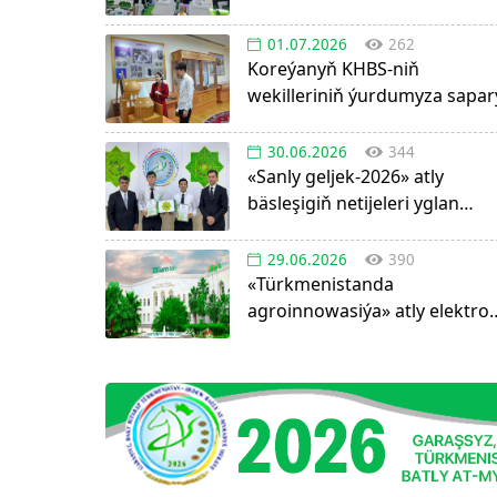
boldular
01.07.2026
262
Koreýanyň KHBS-niň
wekilleriniň ýurdumyza sapar
30.06.2026
344
«Sanly geljek-2026» atly
bäsleşigiň netijeleri yglan
edildi!
29.06.2026
390
«Türkmenistanda
agroinnowasiýa» atly elektro
görnüşdäki ylmy žurnal
dörediler