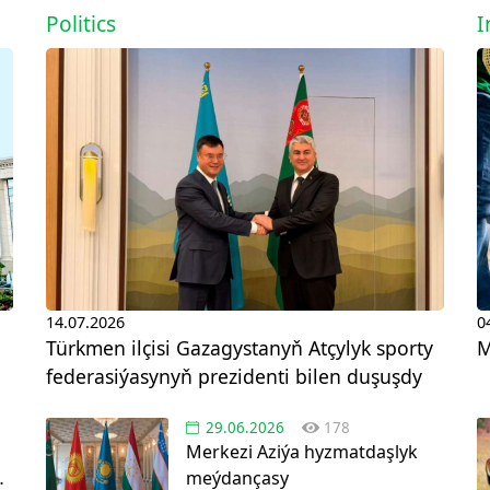
Politics
I
14.07.2026
0
Türkmen ilçisi Gazagystanyň Atçylyk sporty
M
federasiýasynyň prezidenti bilen duşuşdy
29.06.2026
178
Merkezi Aziýa hyzmatdaşlyk
da
meýdançasy