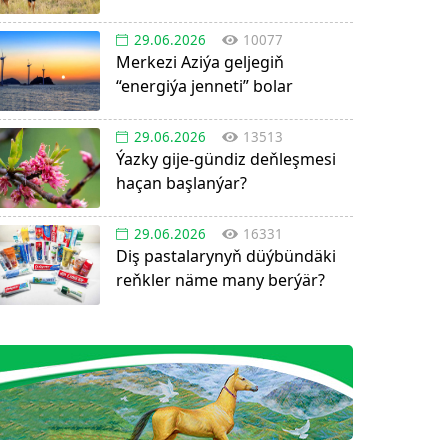
29.06.2026
10077
Merkezi Aziýa geljegiň
“energiýa jenneti” bolar
29.06.2026
13513
Ýazky gije-gündiz deňleşmesi
haçan başlanýar?
29.06.2026
16331
Diş pastalarynyň düýbündäki
reňkler näme many berýär?