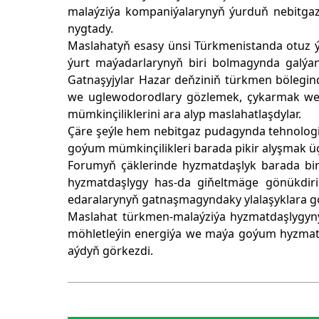
malaýziýa kompaniýalarynyň ýurduň nebitga
nygtady.
Maslahatyň esasy ünsi Türkmenistanda otuz ý
ýurt maýadarlarynyň biri bolmagynda galýa
Gatnaşyjylar Hazar deňziniň türkmen bölegindä
we uglewodorodlary gözlemek, çykarmak we 
mümkinçiliklerini ara alyp maslahatlaşdylar.
Çäre şeýle hem nebitgaz pudagynda tehnologi
goýum mümkinçilikleri barada pikir alyşmak ü
Forumyň çäklerinde hyzmatdaşlyk barada bi
hyzmatdaşlygy has-da giňeltmäge gönükdir
edaralarynyň gatnaşmagyndaky ylalaşyklara gol
Maslahat türkmen-malaýziýa hyzmatdaşlygyny
möhletleýin energiýa we maýa goýum hyzma
aýdyň görkezdi.