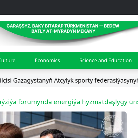
Culture
Economics
Science and Education
azagystanyň Atçylyk sporty federasiýasynyň prezi
ýziýa forumynda energiýa hyzmatdaşlygy ün