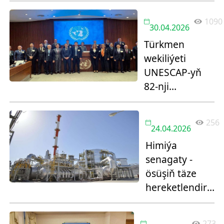
1090
30.04.2026
Türkmen
wekiliýeti
UNESCAP-yň
82-nji
sessiýasyna
gatnaşdy
256
24.04.2026
Himiýa
senagaty -
ösüşiň täze
hereketlendiriji
güýji
273