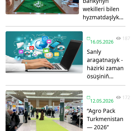
bankynyň
wekilleri bilen
hyzmatdaşlyk
meseleleri
maslahatlaşyldy
187
16.05.2026
Sanly
aragatnaşyk -
häzirki zaman
ösüşiniň
binýady
172
12.05.2026
“Agro Pack
Turkmenistan
— 2026”