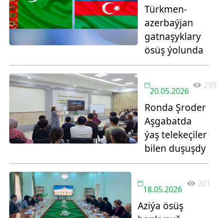
Türkmen-
azerbaýjan
gatnaşyklary
ösüş ýolunda
299
20.05.2026
Ronda Şroder
Aşgabatda
ýaş telekeçiler
bilen duşuşdy
201
18.05.2026
Aziýa ösüş