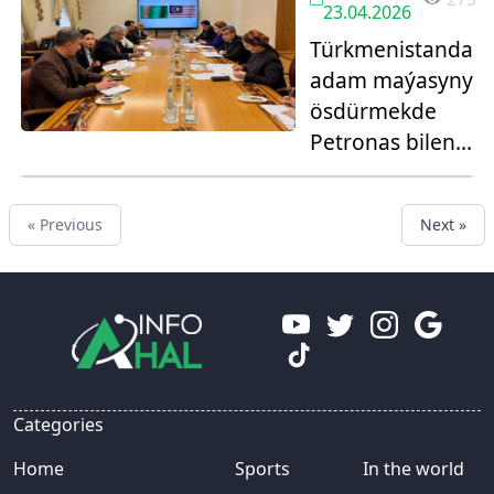
23.04.2026
Türkmenistanda
adam maýasyny
ösdürmekde
Petronas bilen
bilim
gatnaşyklary
« Previous
Next »
ösdürilýär
Categories
Home
Sports
In the world