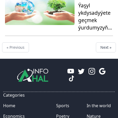
Ýaşyl
ykdysadyýete
geçmek
ýurdumyzyň
möhüm ugry
« Previous
Next »
Categories
Home
Sports
In the world
Economics
Poetry
Nature