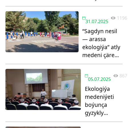
üns
merkezinde
1196
31.07.2025
“Sagdyn nesil
— arassa
ekologiýa” atly
medeni çäre
geçirildi
867
05.07.2025
Ekologiýa
medeniýeti
boýunça
gyzykly
oýunly