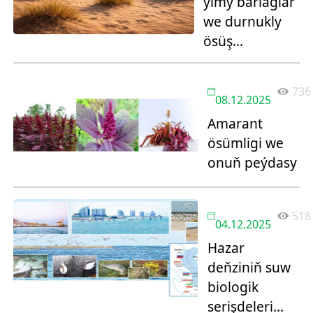
ylmy barlaglar
we durnukly
ösüş
mümkinçilikleri
736
08.12.2025
Amarant
ösümligi we
onuň peýdasy
518
04.12.2025
Hazar
deňziniň suw
biologik
serişdeleri