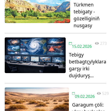
Türkmen
tebigaty -
gözelliginiň
nusgasy
273
15.02.2026
Tebigy
betbagtçylyklara
garşy irki
duýduryş
ulgamlary: sanly
modelleşdirme
529
we global
09.02.2026
howpsuzlyk
Garagum çöli: