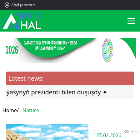
Ahal province
Latest news:
iýasynyň prezidenti bilen duşuşdy ✦
Home/
Nature
467
27.02.2026