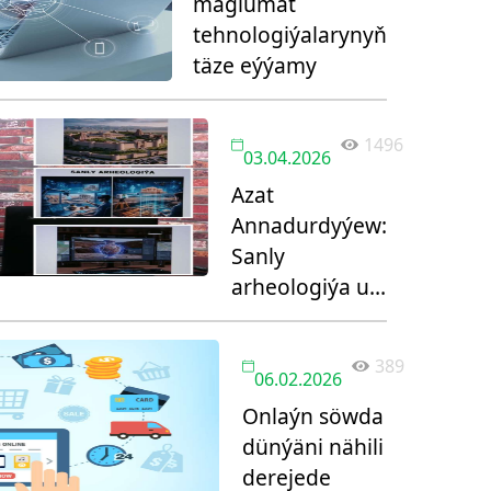
maglumat
tehnologiýalarynyň
täze eýýamy
1496
03.04.2026
Azat
Annadurdyýew:
Sanly
arheologiýa uly
mümkinçilikleri
açýar
389
06.02.2026
Onlaýn söwda
dünýäni nähili
derejede