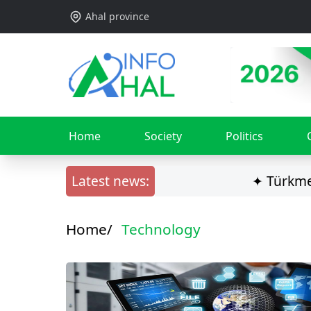
Ahal province
Home
Society
Politics
Latest news:
✦ Türkmen ilç
Home/
Technology