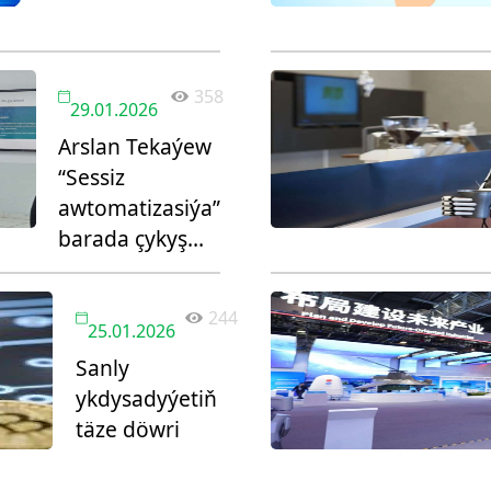
358
29.01.2026
Arslan Tekaýew
“Sessiz
awtomatizasiýa”
barada çykyş
etdi
244
25.01.2026
Sanly
ykdysadyýetiň
täze döwri