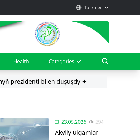
Türkmen
Health
Categories
prezidenti bilen duşuşdy ✦
✦ Merkez
23.05.2026
294
Akylly ulgamlar