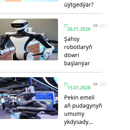
üýtgedýär?
391
26.01.2026
Şahsy
robotlaryň
döwri
başlanýar
382
15.01.2026
Pekin emeli
aň pudagynyň
umumy
ykdysady
göwrümini 1