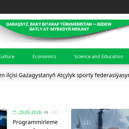
Culture
Economics
Science and Education
isi Gazagystanyň Atçylyk sporty federasiýasynyň 
23.05.2026
240
Programmirleme