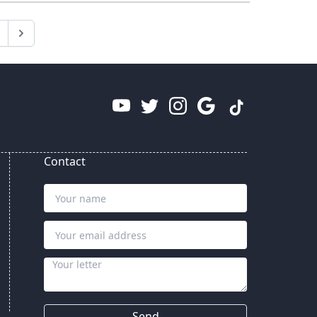
trillion ýuana
ýetirmegi
meýilleşdirýär
Contact
Send