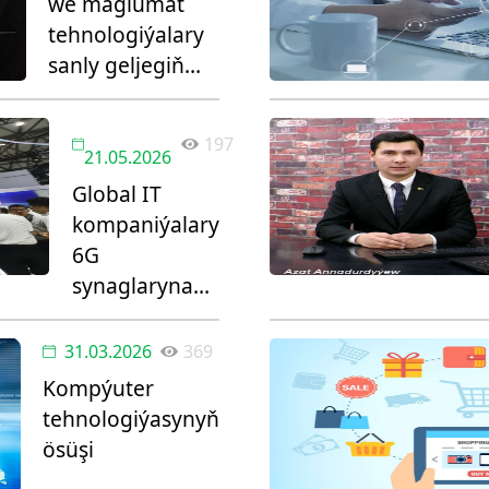
we maglumat
tehnologiýalary
sanly geljegiň
hereketlendiriji
güýji
197
21.05.2026
Global IT
kompaniýalary
6G
synaglaryna
girişýär
31.03.2026
369
Kompýuter
tehnologiýasynyň
ösüşi