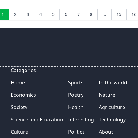
1
2
3
4
5
6
7
8
...
15
16
Categories
Home
Sports
In the world
Economics
Poetry
Nature
Society
Health
Agriculture
Science and Education
Interesting
Technology
Culture
Politics
About