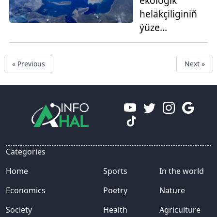
ekologik
heläkçiliginiň
ýüze
çykmagynyň
sebäpleri
« Previous
Next »
Categories
Home
Sports
In the world
Economics
Poetry
Nature
Society
Health
Agriculture