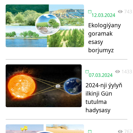
743
12.03.2024
Ekologiýany
goramak
esasy
borjumyz
1433
07.03.2024
2024-nji ýylyň
ilkinji Gün
tutulma
hadysasy
767