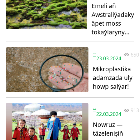
Emeli aň
Awstraliýadaky
äpet moss
tokaýlaryny
goraýar
650
23.03.2024
Mikroplastika
adamzada uly
howp salýar!
913
22.03.2024
Nowruz —
täzelenişiň