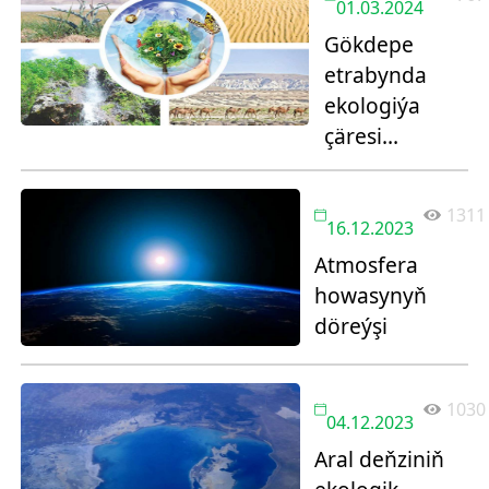
01.03.2024
Gökdepe
etrabynda
ekologiýa
çäresi
geçiriler
1311
16.12.2023
Atmosfera
howasynyň
döreýşi
1030
04.12.2023
Aral deňziniň