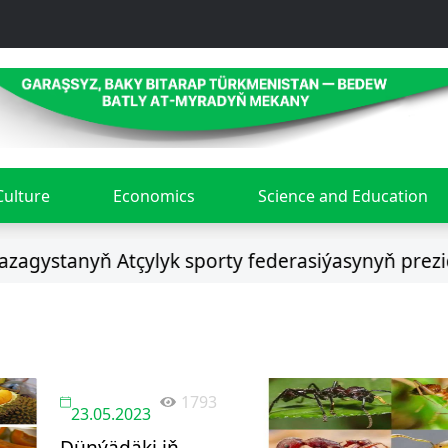
Culture
Economics
Science and Education
ystanyň Atçylyk sporty federasiýasynyň preziden
1793
23.05.2023
Dünýädäki iň