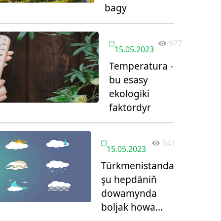
bagy
977
15.05.2023
Temperatura -
bu esasy
ekologiki
faktordyr
941
15.05.2023
Türkmenistanda
şu hepdäniň
dowamynda
boljak howa
maglumaty: