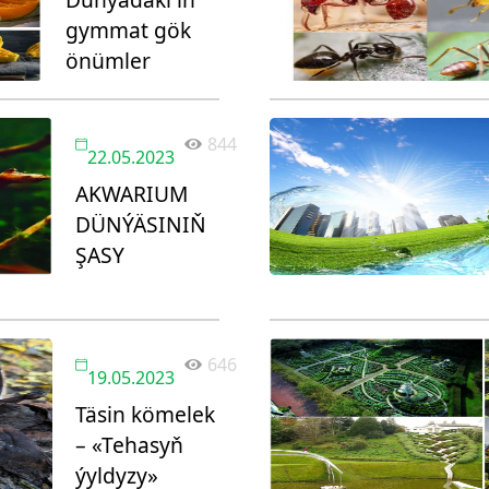
gymmat gök
önümler
844
22.05.2023
AKWARIUM
DÜNÝÄSINIŇ
ŞASY
646
19.05.2023
Täsin kömelek
– «Tehasyň
ýyldyzy»