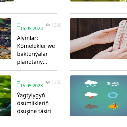
1288
15.05.2023
Alymlar:
Kömelekler we
bakteriýalar
planetany
arassalamaga
kömek edip
1303
biler
15.05.2023
Ýagtylygyň
ösümlikleriň
ösüşine täsiri