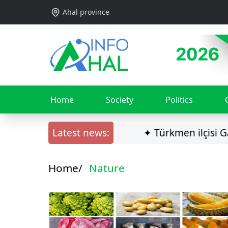
Ahal province
Home
Society
Politics
Latest news:
✦ Türkmen ilçisi Gazag
Home/
Nature