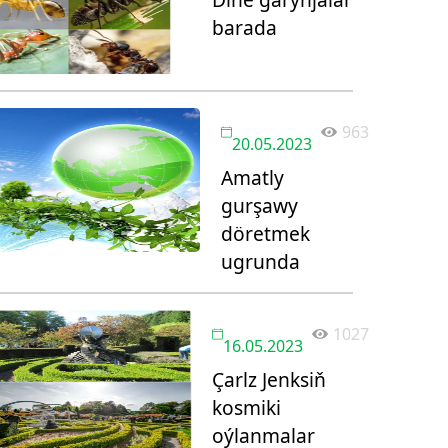
barada
963
20.05.2023
Amatly
gurşawy
döretmek
ugrunda
1027
16.05.2023
Çarlz Jenksiň
kosmiki
oýlanmalar