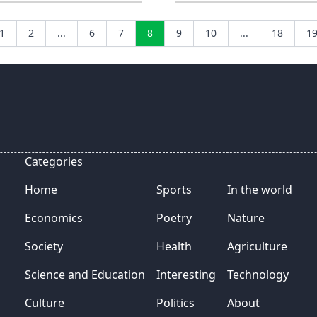
1
2
...
6
7
8
9
10
...
18
1
Categories
Home
Sports
In the world
Economics
Poetry
Nature
Society
Health
Agriculture
Science and Education
Interesting
Technology
Culture
Politics
About