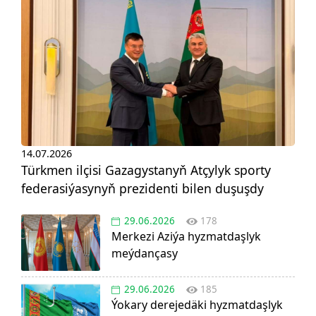
14.07.2026
Türkmen ilçisi Gazagystanyň Atçylyk sporty
federasiýasynyň prezidenti bilen duşuşdy
29.06.2026
178
Merkezi Aziýa hyzmatdaşlyk
meýdançasy
29.06.2026
185
Ýokary derejedäki hyzmatdaşlyk