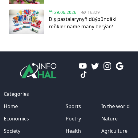
29.06.2026
16329
Diş pastalarynyň düýbündäki
reňkler näme many berýär?
Categories
Home
Sports
In the world
Economics
Poetry
Nature
Society
Health
Agriculture