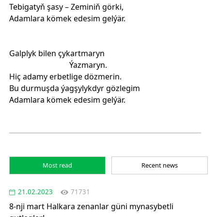
Tebigatyň şasy – Zeminiň görki,
Adamlara kömek edesim gelýär.
Galplyk bilen çykartmaryn
Ýazmaryn.
Hiç adamy erbetlige dözmerin.
Bu durmuşda ýagşylykdyr gözlegim
Adamlara kömek edesim gelýär.
Most read
Recent news
21.02.2023
71731
8-nji mart Halkara zenanlar güni mynasybetli