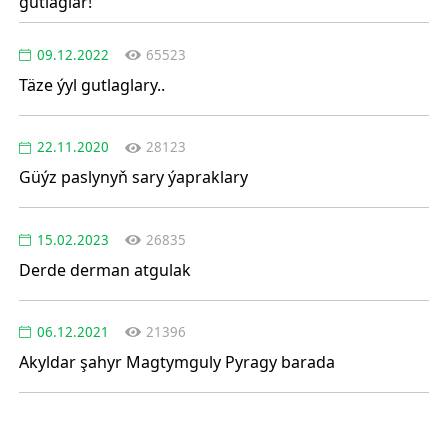
gutlaglar!
09.12.2022
65523
Täze ýyl gutlaglary..
22.11.2020
28123
Güýz paslynyň sary ýapraklary
15.02.2023
26835
Derde derman atgulak
06.12.2021
21396
Akyldar şahyr Magtymguly Pyragy barada