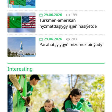
29.06.2026
199
Türkmen-amerikan
hyzmatdaşlygy işjeň häsiýetde
29.06.2026
203
Parahatçylygyň mizemez binýady
Interesting