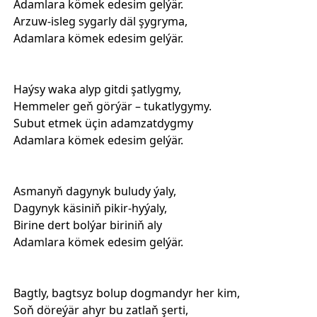
Adamlara kömek edesim gelýär.
Arzuw-isleg sygarly däl şygryma,
Adamlara kömek edesim gelýär.
Haýsy waka alyp gitdi şatlygmy,
Hemmeler geň görýär – tukatlygymy.
Subut etmek üçin adamzatdygmy
Adamlara kömek edesim gelýär.
Asmanyň dagynyk buludy ýaly,
Dagynyk käsiniň pikir-hyýaly,
Birine dert bolýar biriniň aly
Adamlara kömek edesim gelýär.
Bagtly, bagtsyz bolup dogmandyr her kim,
Soň döreýär ahyr bu zatlaň şerti,