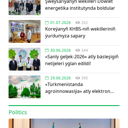
Şweýsariýanyň wekilleri Döwlet
energetika institutynda boldular
01.07.2026
262
Koreýanyň KHBS-niň wekilleriniň
ýurdumyza sapary
30.06.2026
344
«Sanly geljek-2026» atly bäsleşigiň
netijeleri yglan edildi!
29.06.2026
390
«Türkmenistanda
agroinnowasiýa» atly elektron
görnüşdäki ylmy žurnal dörediler
Politics