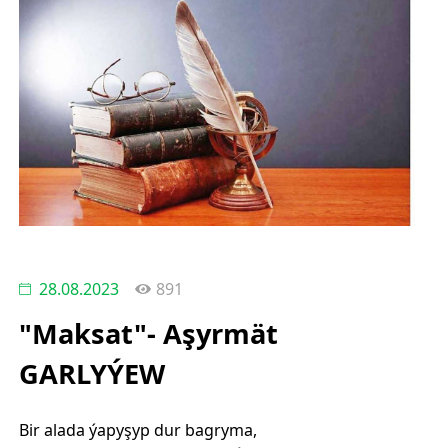
28.08.2023
891
"Maksat"- Aşyrmät
GARLYÝEW
Bir alada ýapyşyp dur bagryma,