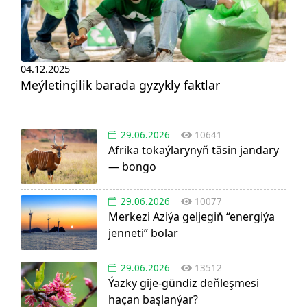
04.12.2025
Meýletinçilik barada gyzykly faktlar
29.06.2026
10641
Afrika tokaýlarynyň täsin jandary
— bongo
29.06.2026
10077
Merkezi Aziýa geljegiň “energiýa
jenneti” bolar
29.06.2026
13512
Ýazky gije-gündiz deňleşmesi
haçan başlanýar?