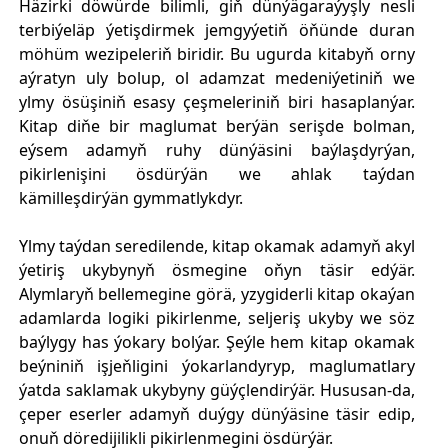
Häzirki döwürde bilimli, giň dünýägaraýyşly nesli
terbiýeläp ýetişdirmek jemgyýetiň öňünde duran
möhüm wezipeleriň biridir. Bu ugurda kitabyň orny
aýratyn uly bolup, ol adamzat medeniýetiniň we
ylmy ösüşiniň esasy çeşmeleriniň biri hasaplanýar.
Kitap diňe bir maglumat berýän serişde bolman,
eýsem adamyň ruhy dünýäsini baýlaşdyrýan,
pikirlenişini ösdürýän we ahlak taýdan
kämilleşdirýän gymmatlykdyr.
Ylmy taýdan seredilende, kitap okamak adamyň akyl
ýetiriş ukybynyň ösmegine oňyn täsir edýär.
Alymlaryň bellemegine görä, yzygiderli kitap okaýan
adamlarda logiki pikirlenme, seljeriş ukyby we söz
baýlygy has ýokary bolýar. Şeýle hem kitap okamak
beýniniň işjeňligini ýokarlandyryp, maglumatlary
ýatda saklamak ukybyny güýçlendirýär. Hususan-da,
çeper eserler adamyň duýgy dünýäsine täsir edip,
onuň döredijilikli pikirlenmegini ösdürýär.