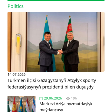
Politics
14.07.2026
Türkmen ilçisi Gazagystanyň Atçylyk sporty
federasiýasynyň prezidenti bilen duşuşdy
29.06.2026
196
Merkezi Aziýa hyzmatdaşlyk
meýdançasy