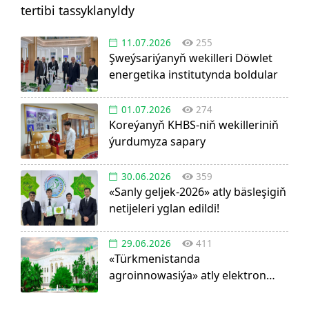
tertibi tassyklanyldy
11.07.2026
255
Şweýsariýanyň wekilleri Döwlet
energetika institutynda boldular
01.07.2026
274
Koreýanyň KHBS-niň wekilleriniň
ýurdumyza sapary
30.06.2026
359
«Sanly geljek-2026» atly bäsleşigiň
netijeleri yglan edildi!
29.06.2026
411
«Türkmenistanda
agroinnowasiýa» atly elektron
görnüşdäki ylmy žurnal dörediler