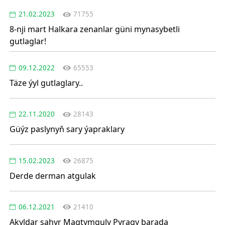
21.02.2023
71755
8-nji mart Halkara zenanlar güni mynasybetli
gutlaglar!
09.12.2022
65553
Täze ýyl gutlaglary..
22.11.2020
28143
Güýz paslynyň sary ýapraklary
15.02.2023
26875
Derde derman atgulak
06.12.2021
21410
Akyldar şahyr Magtymguly Pyragy barada