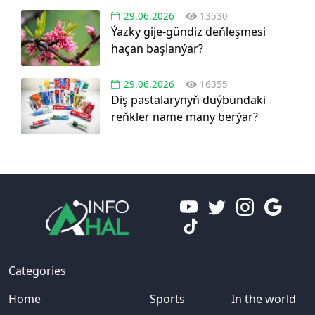
29.06.2026
13530
Ýazky gije-gündiz deňleşmesi
haçan başlanýar?
29.06.2026
16355
Diş pastalarynyň düýbündäki
reňkler näme many berýär?
Categories
Home
Sports
In the world