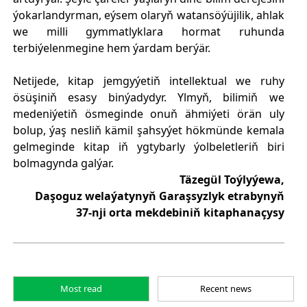
ýokarlandyrman, eýsem olaryň watansöýüjilik, ahlak
we milli gymmatlyklara hormat ruhunda
terbiýelenmegine hem ýardam berýär.
Netijede, kitap jemgyýetiň intellektual we ruhy
ösüşiniň esasy binýadydyr. Ylmyň, bilimiň we
medeniýetiň ösmeginde onuň ähmiýeti örän uly
bolup, ýaş nesliň kämil şahsyýet hökmünde kemala
gelmeginde kitap iň ygtybarly ýolbeletleriň biri
bolmagynda galýar.
Täzegül Toýlyýewa,
Daşoguz welaýatynyň Garaşsyzlyk etrabynyň
37-nji orta mekdebiniň kitaphanaçysy
Most read
Recent news