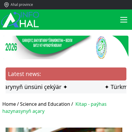
Ahal province
Latest news:
ynyň ünsüni çekýär ✦
✦ Türkmen ilçi
Home /
Science and Education
/
Kitap - paýhas
hazynasynyň açary