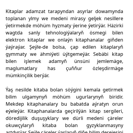
Kitaplar adamzat tarapyndan asyrlar dowamynda
toplanan ylmy we medeni mirasy geljek nesillere
ýetirmekde möhüm hyzmaty ýerine ýetirýär. Häzirki
wagtda sanly tehnologiýalaryň ösmegi bilen
elektron kitaplar we onlaýn kitaphanalar giňden
ýaýraýar. Şeýle-de bolsa, çap edilen kitaplaryň
gymmaty we ähmiýeti üýtgemeýär. Sebäbi kitap
bilen işlemek adamyň ünsüni jemlemäge,
maglumatlary has çuňňur özleşdirmäge
mümkinçilik berýär.
Ýaş nesilde kitaba bolan söýgini kemala getirmek
bilim ulgamynyň möhüm ugurlarynyň biridir.
Mekdep kitaphanalary bu babatda aýratyn orun
eýeleýär. Kitaphanalarda geçirilýän kitap sergileri,
döredijilik duşuşyklary we dürli medeni çäreler
okuwçylaryň kitaba bolan gyzyklanmasyny
artdyrýar. Şeýle çäreler ýaşlaryň diňe bilim derejesini