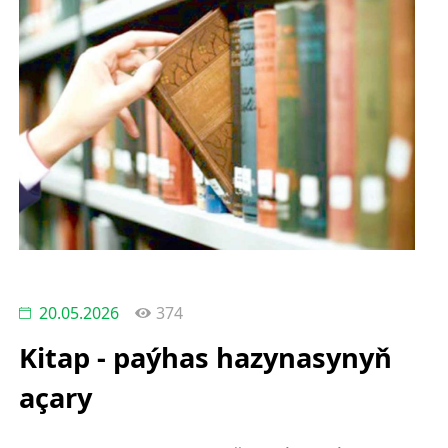
20.05.2026
374
Kitap - paýhas hazynasynyň
açary