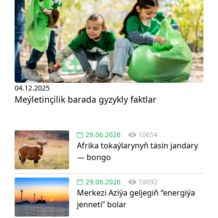
04.12.2025
Meýletinçilik barada gyzykly faktlar
29.06.2026
10654
Afrika tokaýlarynyň täsin jandary
— bongo
29.06.2026
10092
Merkezi Aziýa geljegiň “energiýa
jenneti” bolar