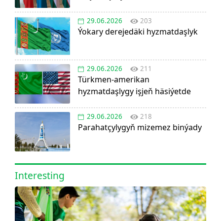
29.06.2026
203
Ýokary derejedäki hyzmatdaşlyk
29.06.2026
211
Türkmen-amerikan
hyzmatdaşlygy işjeň häsiýetde
29.06.2026
218
Parahatçylygyň mizemez binýady
Interesting