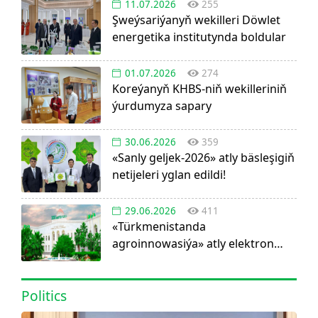
11.07.2026
255
Şweýsariýanyň wekilleri Döwlet
energetika institutynda boldular
01.07.2026
274
Koreýanyň KHBS-niň wekilleriniň
ýurdumyza sapary
30.06.2026
359
«Sanly geljek-2026» atly bäsleşigiň
netijeleri yglan edildi!
29.06.2026
411
«Türkmenistanda
agroinnowasiýa» atly elektron
görnüşdäki ylmy žurnal dörediler
Politics