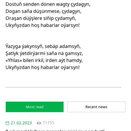
Dostuň senden dönen wagty çydagyn,
Dogan saňa düşünmese, çydagyn,
Oraşan düýşlere siňip çydamyň,
Ukyňyzdan hoş habarlar oýarsyn!
Ýazyga ýakynsyň, sebäp adamsyň,
Şatlyk ýetdirýärmi saňa nä gamsyz,
«Yhlas» bilen irkil, irden aýt hamdy,
Ukyňyzdan hoş habarlar oýarsyn!
Most read
Recent news
21.02.2023
71755