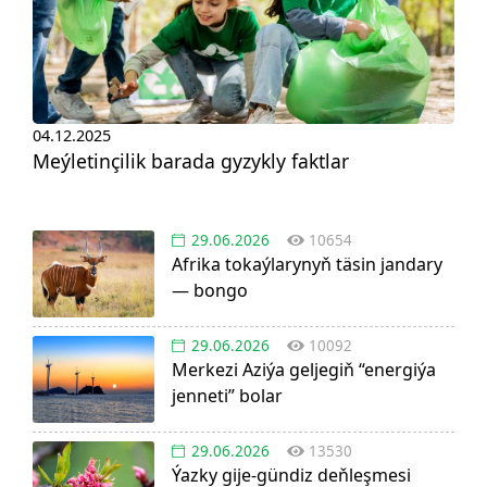
04.12.2025
Meýletinçilik barada gyzykly faktlar
29.06.2026
10654
Afrika tokaýlarynyň täsin jandary
— bongo
29.06.2026
10092
Merkezi Aziýa geljegiň “energiýa
jenneti” bolar
29.06.2026
13530
Ýazky gije-gündiz deňleşmesi