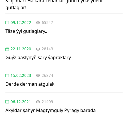
8-nji mart Halkara zenanlar güni mynasybetli
gutlaglar!
09.12.2022
65547
Täze ýyl gutlaglary..
22.11.2020
28143
Güýz paslynyň sary ýapraklary
15.02.2023
26874
Derde derman atgulak
06.12.2021
21409
Akyldar şahyr Magtymguly Pyragy barada