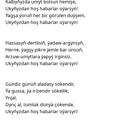
Kalbyňyzda umyt bolsun hemişe,
Ukyňyzdan hoş habarlar oýarsyn!
Ýagşa ýoruň her bir görülen düýşem,
Ukyňyzdan hoş habarlar oýarsyn!
Hassasyň-dertlisiň, ýadaw-argynsyň,
Herne, ýagşy pikre jemle bar ünsüň,
Arzuw-umytlara ýapyş irginsiz,
Ukyňyzdan hoş habarlar oýarsyn!
Gündiz günüň aladasy sökendir,
Ýa gussa, ýa irizendir sökellik,
Ynjal,
Dynç al, tümlük dünýä çökende,
Ukyňyzdan hoş habarlar oýarsyn!