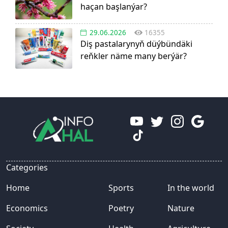
haçan başlanýar?
29.06.2026
16355
Diş pastalarynyň düýbündäki
reňkler näme many berýär?
Categories
Home
Sports
In the world
Economics
Poetry
Nature