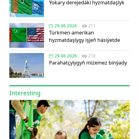
Ýokary derejedäki hyzmatdaşlyk
29.06.2026
211
Türkmen-amerikan
hyzmatdaşlygy işjeň häsiýetde
29.06.2026
218
Parahatçylygyň mizemez binýady
Interesting