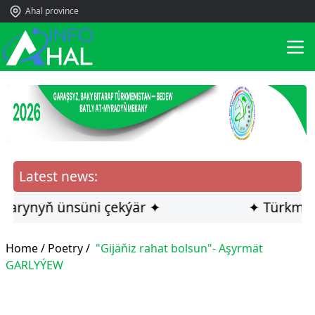
Ahal province
Latest news:
ynyň ünsüni çekýär ✦
✦ Türkmen ilçi
Home /
Poetry
/
"Gijäňiz rahat bolsun"- Aşyrmät
GARLYÝEW