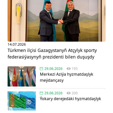
14.07.2026
Türkmen ilçisi Gazagystanyň Atçylyk sporty
federasiýasynyň prezidenti bilen duşuşdy
29.06.2026
195
Merkezi Aziýa hyzmatdaşlyk
meýdançasy
29.06.2026
200
Ýokary derejedäki hyzmatdaşlyk