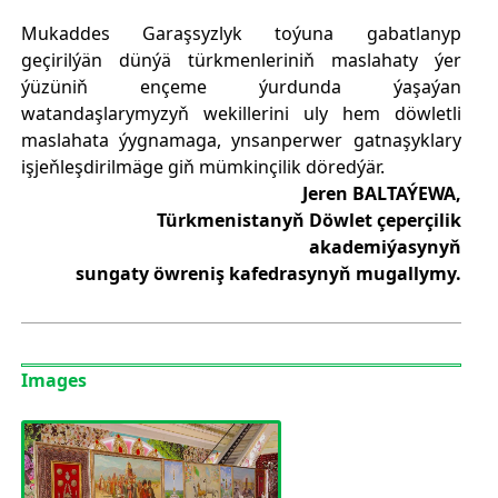
Mukaddes Garaşsyzlyk toýuna gabatlanyp
geçirilýän dünýä türkmenleriniň maslahaty ýer
ýüzüniň ençeme ýurdunda ýaşaýan
watandaşlarymyzyň wekillerini uly hem döwletli
maslahata ýygnamaga, ynsanperwer gatnaşyklary
işjeňleşdirilmäge giň mümkinçilik döredýär.
Jeren BALTAÝEWA,
Türkmenistanyň Döwlet çeperçilik
akademiýasynyň
sungaty öwreniş kafedrasynyň mugallymy.
Images