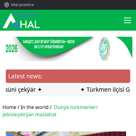
Ahal province
Latest news:
i çekýär ✦
✦ Türkmen ilçisi Gazagys
Home /
In the world
/
Dünýä türkmenleri
jebisleşdirýän maslahat