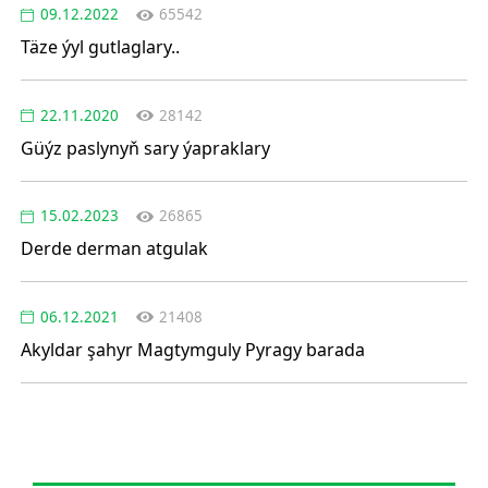
09.12.2022
65542
Täze ýyl gutlaglary..
22.11.2020
28142
Güýz paslynyň sary ýapraklary
15.02.2023
26865
Derde derman atgulak
06.12.2021
21408
Akyldar şahyr Magtymguly Pyragy barada