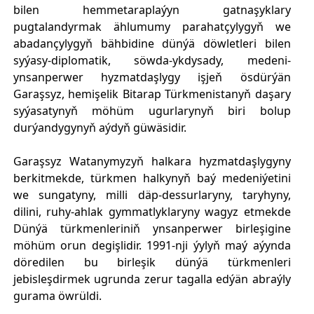
bilen hemmetaraplaýyn gatnaşyklary
pugtalandyrmak ählumumy parahatçylygyň we
abadançylygyň bähbidine dünýä döwletleri bilen
syýasy-diplomatik, söwda-ykdysady, medeni-
ynsanperwer hyzmatdaşlygy işjeň ösdürýän
Garaşsyz, hemişelik Bitarap Türkmenistanyň daşary
syýasatynyň möhüm ugurlarynyň biri bolup
durýandygynyň aýdyň güwäsidir.
Garaşsyz Watanymyzyň halkara hyzmatdaşlygyny
berkitmekde, türkmen halkynyň baý medeniýetini
we sungatyny, milli däp-dessurlaryny, taryhyny,
dilini, ruhy-ahlak gymmatlyklaryny wagyz etmekde
Dünýä türkmenleriniň ynsanperwer birleşigine
möhüm orun degişlidir. 1991-nji ýylyň maý aýynda
döredilen bu birleşik dünýä türkmenleri
jebisleşdirmek ugrunda zerur tagalla edýän abraýly
gurama öwrüldi.