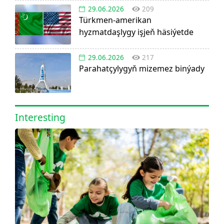
29.06.2026
209
Türkmen-amerikan
hyzmatdaşlygy işjeň häsiýetde
29.06.2026
217
Parahatçylygyň mizemez binýady
Interesting