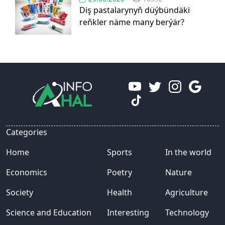
Diş pastalarynyň düýbündäki
reňkler näme many berýär?
Categories
Home
Sports
In the world
Economics
Poetry
Nature
Society
Health
Agriculture
Science and Education
Interesting
Technology