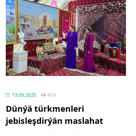
13.09.2025
419
Dünýä türkmenleri
jebisleşdirýän maslahat