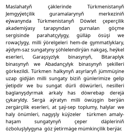
Maslahatyň çäklerinde Türkmenistanyň
Jemgyýetçilik guramalarynyň merkeziniň
eýwanynda Türkmenistanyň Döwlet çeperçilik
akademiýasy tarapyndan gurnalan göçme
sergisinde parahatçylygy, gülläp ösüşi we
rowaçlygy, milli ýörelgeleri hem-de gymmatlyklary,
aýdym-saz sungatyny şöhlelendirýän nakgaş, heýkel
eserleri, Garaşsyzlyk binasynyň, Bitaraplyk
binasynyň we Abadançylyk binasynyň şekilleri
görkezildi. Türkmen halkynyň asyrlaryň jümmüşine
uzap gidýän milli sungaty biziň günlerimize gelip
ýetipdir we bu sungat dürli döwürleri, nesilleri
baglanyşdyrmak arkaly has döwrebap derejä
çykaryldy. Sergä aýratyn milli öwüşgin berýän
zergärçilik eserleri, at şaý-sep toplumy, halylar we
haly önümleri, nagyşly küýzeler türkmen amaly-
haşam sungatynyň çeper däpleriniň
özboluşlylygyna göz ýetirmäge mümkinçilik berýär.