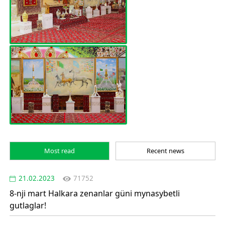
Most read
Recent news
21.02.2023
71752
8-nji mart Halkara zenanlar güni mynasybetli
gutlaglar!