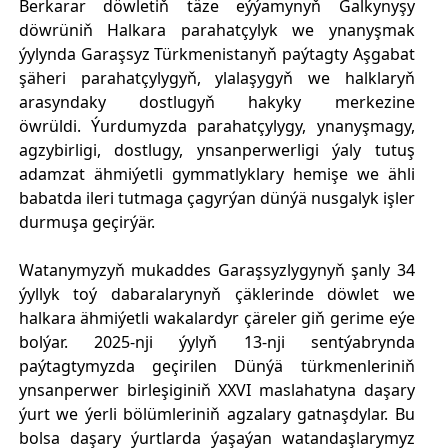
Berkarar döwletiň täze eýýamynyň Galkynyşy
döwrüniň Halkara parahatçylyk we ynanyşmak
ýylynda Garaşsyz Türkmenistanyň paýtagty Aşgabat
şäheri parahatçylygyň, ylalaşygyň we halklaryň
arasyndaky dostlugyň hakyky merkezine
öwrüldi. Ýurdumyzda parahatçylygy, ynanyşmagy,
agzybirligi, dostlugy, ynsanperwerligi ýaly tutuş
adamzat ähmiýetli gymmatlyklary hemişe we ähli
babatda ileri tutmaga çagyrýan dünýä nusgalyk işler
durmuşa geçirýär.
Watanymyzyň mukaddes Garaşsyzlygynyň şanly 34
ýyllyk toý dabaralarynyň çäklerinde döwlet we
halkara ähmiýetli wakalardyr çäreler giň gerime eýe
bolýar. 2025-nji ýylyň 13-nji sentýabrynda
paýtagtymyzda geçirilen Dünýä türkmenleriniň
ynsanperwer birleşiginiň XXVI maslahatyna daşary
ýurt we ýerli bölümleriniň agzalary gatnaşdylar. Bu
bolsa daşary ýurtlarda ýaşaýan watandaşlarymyz