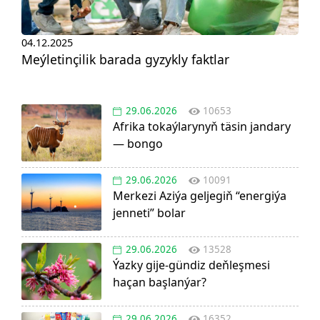
04.12.2025
Meýletinçilik barada gyzykly faktlar
29.06.2026
10653
Afrika tokaýlarynyň täsin jandary
— bongo
29.06.2026
10091
Merkezi Aziýa geljegiň “energiýa
jenneti” bolar
29.06.2026
13528
Ýazky gije-gündiz deňleşmesi
haçan başlanýar?
29.06.2026
16352