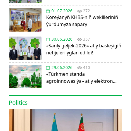
01.07.2026
272
Koreýanyň KHBS-niň wekilleriniň
ýurdumyza sapary
30.06.2026
357
«Sanly geljek-2026» atly bäsleşigiň
netijeleri yglan edildi!
29.06.2026
410
«Türkmenistanda
agroinnowasiýa» atly elektron
görnüşdäki ylmy žurnal dörediler
Politics