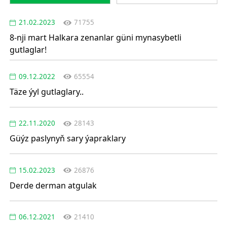
21.02.2023
71755
8-nji mart Halkara zenanlar güni mynasybetli
gutlaglar!
09.12.2022
65554
Täze ýyl gutlaglary..
22.11.2020
28143
Güýz paslynyň sary ýapraklary
15.02.2023
26876
Derde derman atgulak
06.12.2021
21410