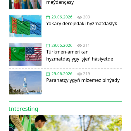
meýdançasy
29.06.2026
203
Ýokary derejedäki hyzmatdaşlyk
29.06.2026
211
Türkmen-amerikan
hyzmatdaşlygy işjeň häsiýetde
29.06.2026
219
Parahatçylygyň mizemez binýady
Interesting