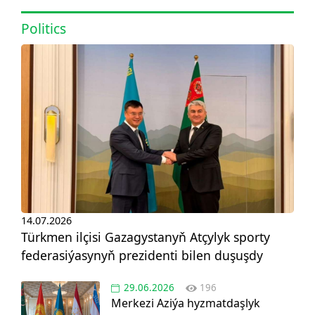
Politics
14.07.2026
Türkmen ilçisi Gazagystanyň Atçylyk sporty
federasiýasynyň prezidenti bilen duşuşdy
29.06.2026
196
Merkezi Aziýa hyzmatdaşlyk