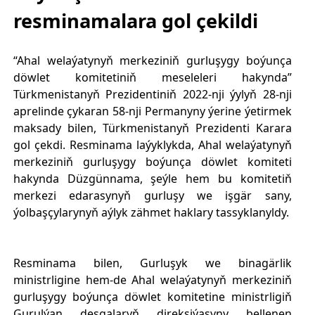
resminamalara gol çekildi
“Ahal welaýatynyň merkeziniň gurluşygy boýunça
döwlet komitetiniň meseleleri hakynda”
Türkmenistanyň Prezidentiniň 2022-nji ýylyň 28-nji
aprelinde çykaran 58-nji Permanyny ýerine ýetirmek
maksady bilen, Türkmenistanyň Prezidenti Karara
gol çekdi. Resminama laýyklykda, Ahal welaýatynyň
merkeziniň gurluşygy boýunça döwlet komiteti
hakynda Düzgünnama, şeýle hem bu komitetiň
merkezi edarasynyň gurluşy we işgär sany,
ýolbaşçylarynyň aýlyk zähmet haklary tassyklanyldy.
Resminama bilen, Gurluşyk we binagärlik
ministrligine hem-de Ahal welaýatynyň merkeziniň
gurluşygy boýunça döwlet komitetine ministrligiň
Gurulýan desgalaryň direksiýasyny bellenen