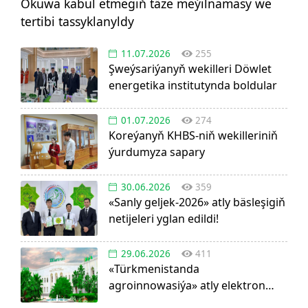
Okuwa kabul etmegiň täze meýilnamasy we
tertibi tassyklanyldy
11.07.2026
255
Şweýsariýanyň wekilleri Döwlet
energetika institutynda boldular
01.07.2026
274
Koreýanyň KHBS-niň wekilleriniň
ýurdumyza sapary
30.06.2026
359
«Sanly geljek-2026» atly bäsleşigiň
netijeleri yglan edildi!
29.06.2026
411
«Türkmenistanda
agroinnowasiýa» atly elektron
görnüşdäki ylmy žurnal dörediler