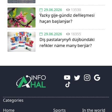
29.06.2026
13530
Ýazky gije-gündiz deňleşmesi
haçan başlanýar?
29.06.2026
16355
Diş pastalarynyň düýbündäki
reňkler näme many berýär?
Categories
Home
Sports
In the world