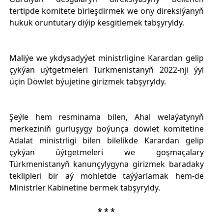
tertipde komitete birleşdirmek we ony direksiýanyň
hukuk oruntutary diýip kesgitlemek tabşyryldy.
Maliýe we ykdysadyýet ministrligine Karardan gelip
çykýan üýtgetmeleri Türkmenistanyň 2022-nji ýyl
üçin Döwlet býujetine girizmek tabşyryldy.
Şeýle hem resminama bilen, Ahal welaýatynyň
merkeziniň gurluşygy boýunça döwlet komitetine
Adalat ministrligi bilen bilelikde Karardan gelip
çykýan üýtgetmeleri we goşmaçalary
Türkmenistanyň kanunçylygyna girizmek baradaky
teklipleri bir aý möhletde taýýarlamak hem-de
Ministrler Kabinetine bermek tabşyryldy.
* * *