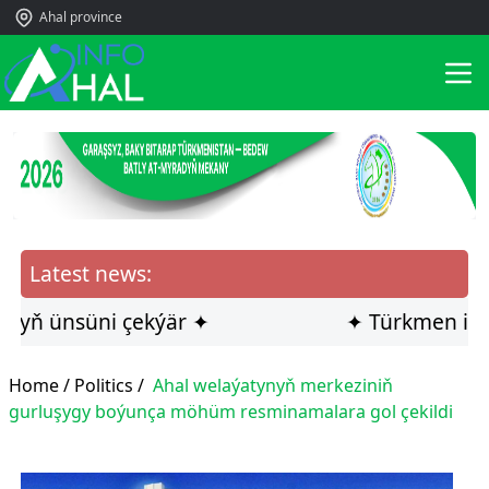
Ahal province
Latest news:
 ünsüni çekýär ✦
✦ Türkmen ilçisi Ga
Home /
Politics
/
Ahal welaýatynyň merkeziniň
gurluşygy boýunça möhüm resminamalara gol çekildi