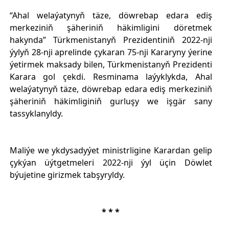
“Ahal welaýatynyň täze, döwrebap edara ediş
merkeziniň şäheriniň häkimligini döretmek
hakynda” Türkmenistanyň Prezidentiniň 2022-nji
ýylyň 28-nji aprelinde çykaran 75-nji Kararyny ýerine
ýetirmek maksady bilen, Türkmenistanyň Prezidenti
Karara gol çekdi. Resminama laýyklykda, Ahal
welaýatynyň täze, döwrebap edara ediş merkeziniň
şäheriniň häkimliginiň gurluşy we işgär sany
tassyklanyldy.
Maliýe we ykdysadyýet ministrligine Karardan gelip
çykýan üýtgetmeleri 2022-nji ýyl üçin Döwlet
býujetine girizmek tabşyryldy.
* * *