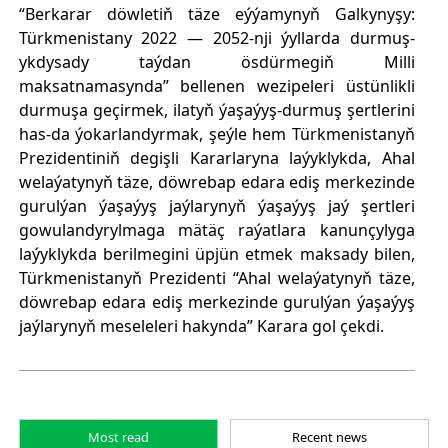
“Berkarar döwletiň täze eýýamynyň Galkynyşy:
Türkmenistany 2022 — 2052-nji ýyllarda durmuş-
ykdysady taýdan ösdürmegiň Milli
maksatnamasynda” bellenen wezipeleri üstünlikli
durmuşa geçirmek, ilatyň ýaşaýyş-durmuş şertlerini
has-da ýokarlandyrmak, şeýle hem Türkmenistanyň
Prezidentiniň degişli Kararlaryna laýyklykda, Ahal
welaýatynyň täze, döwrebap edara ediş merkezinde
gurulýan ýaşaýyş jaýlarynyň ýaşaýyş jaý şertleri
gowulandyrylmaga mätäç raýatlara kanunçylyga
laýyklykda berilmegini üpjün etmek maksady bilen,
Türkmenistanyň Prezidenti “Ahal welaýatynyň täze,
döwrebap edara ediş merkezinde gurulýan ýaşaýyş
jaýlarynyň meseleleri hakynda” Karara gol çekdi.
Most read
Recent news