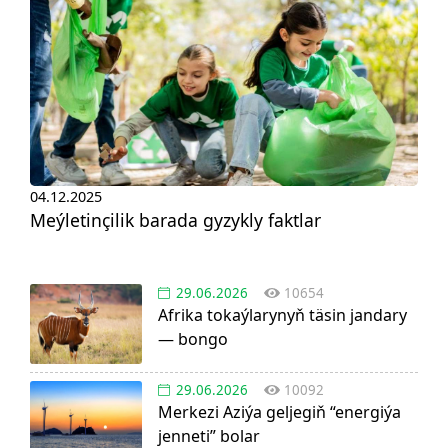
04.12.2025
Meýletinçilik barada gyzykly faktlar
29.06.2026
10654
Afrika tokaýlarynyň täsin jandary
— bongo
29.06.2026
10092
Merkezi Aziýa geljegiň “energiýa
jenneti” bolar