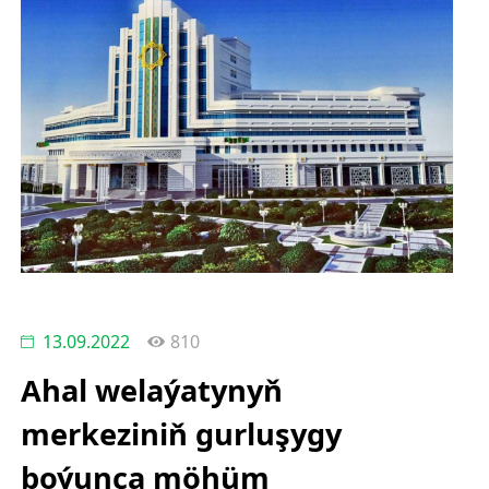
13.09.2022
810
Ahal welaýatynyň
merkeziniň gurluşygy
boýunça möhüm