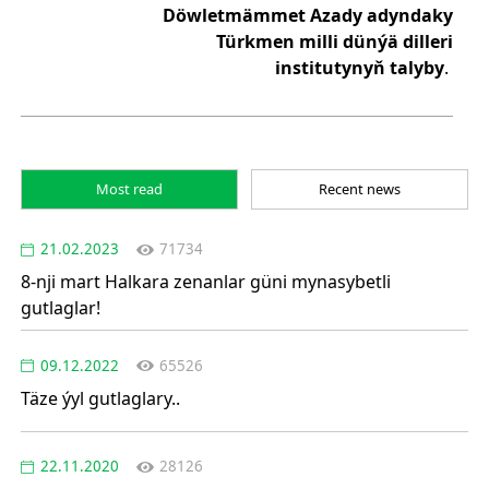
Döwletmämmet
Azady
adyndaky
Türkmen
milli
dünýä
dilleri
institutynyň
talyby
.
Most read
Recent news
21.02.2023
71734
8-nji mart Halkara zenanlar güni mynasybetli
gutlaglar!
09.12.2022
65526
Täze ýyl gutlaglary..
22.11.2020
28126