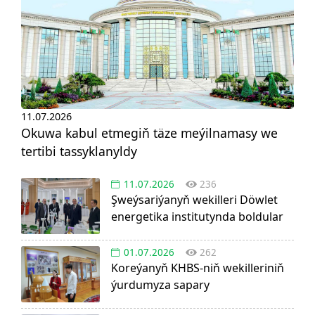
11.07.2026
Okuwa kabul etmegiň täze meýilnamasy we
tertibi tassyklanyldy
11.07.2026
236
Şweýsariýanyň wekilleri Döwlet
energetika institutynda boldular
01.07.2026
262
Koreýanyň KHBS-niň wekilleriniň
ýurdumyza sapary