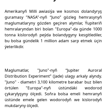
Amerikanyň Milli awiasiýa we kosmos dolandyryş
guramasy "NASA"-nyň “Juno” gözleg hemrasynyň
maglumatlaryny gözden geçiren alymlar, Ýupiteriň
hemralaryndan biri bolan "Europa"-da günde 1000
tonna kislorodyň peýda bolandygyny kesgitlediler,
bu bolsa gündelik 1 million adam sarp etmek üçin
ýeterlikdir.
Maglumatlar, "Juno"-nyň “Jupiter Auroral
Distribution Experiment” (Jade) ulagy arkaly alyndy.
"Juno" - diametri 3,100 kilometre barabar buz bilen
örtülen "Europa"-nyň üstündäki wodorod
çykarylyşyny ölçedi. Soňra bolsa emeli hemranyň
üstünde emele gelen wodorodyň we kislorodyň
mukdaryny ölçedi.