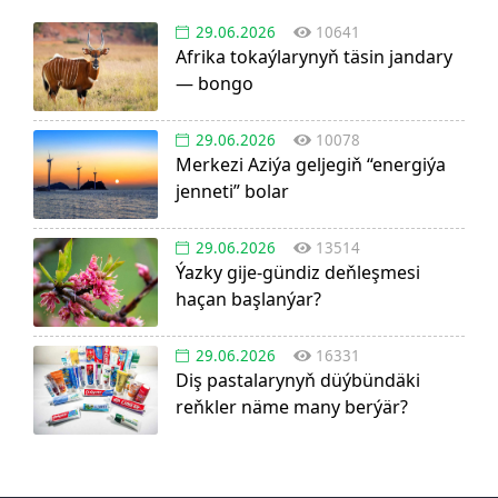
29.06.2026
10641
Afrika tokaýlarynyň täsin jandary
— bongo
29.06.2026
10078
Merkezi Aziýa geljegiň “energiýa
jenneti” bolar
29.06.2026
13514
Ýazky gije-gündiz deňleşmesi
haçan başlanýar?
29.06.2026
16331
Diş pastalarynyň düýbündäki
reňkler näme many berýär?