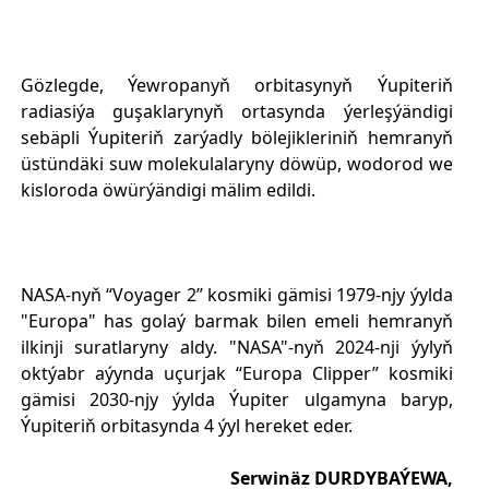
Gözlegde, Ýewropanyň orbitasynyň Ýupiteriň
radiasiýa guşaklarynyň ortasynda ýerleşýändigi
sebäpli Ýupiteriň zarýadly bölejikleriniň hemranyň
üstündäki suw molekulalaryny döwüp, wodorod we
kisloroda öwürýändigi mälim edildi.
NASA-nyň “Voyager 2” kosmiki gämisi 1979-njy ýylda
"Europa" has golaý barmak bilen emeli hemranyň
ilkinji suratlaryny aldy. "NASA"-nyň 2024-nji ýylyň
oktýabr aýynda uçurjak “Europa Clipper” kosmiki
gämisi 2030-njy ýylda Ýupiter ulgamyna baryp,
Ýupiteriň orbitasynda 4 ýyl hereket eder.
Serwinäz DURDYBAÝEWA,