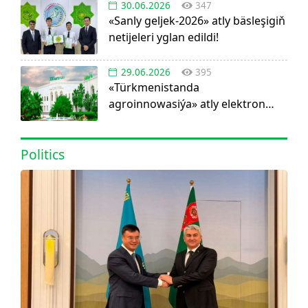
30.06.2026
347
«Sanly geljek-2026» atly bäsleşigiň
netijeleri yglan edildi!
29.06.2026
395
«Türkmenistanda
agroinnowasiýa» atly elektron
görnüşdäki ylmy žurnal dörediler
Politics