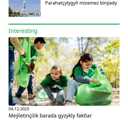
Parahatçylygyň mizemez binýady
Interesting
04.12.2025
Meýletinçilik barada gyzykly faktlar