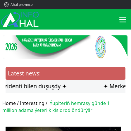
Ahal province
Latest news:
denti bilen duşuşdy ✦
✦ Merkezi Azi
Home /
Interesting
/
Ýupiteriň hemrasy günde 1
million adama ýeterlik kislorod öndürýär