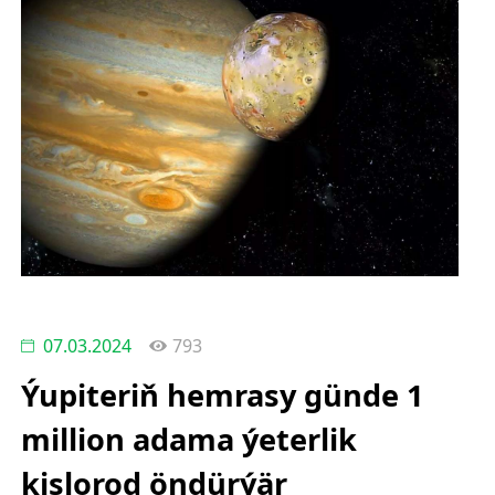
07.03.2024
793
Ýupiteriň hemrasy günde 1
million adama ýeterlik
kislorod öndürýär