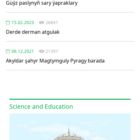
Güýz paslynyň sary ýapraklary
15.02.2023
26841
Derde derman atgulak
06.12.2021
21397
Akyldar şahyr Magtymguly Pyragy barada
Science and Education