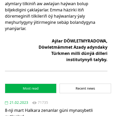
alymlary tilkiniň aw awlaýan haýwan bolup
biljekdigini çaklaýarlar. Emma häzirki itiň
döremeginiň tilkileriň öý haýwanlary ýaly
meşhurlygyny ýitirmegine sebäp bolandygyna
ynanýarlar.
Aýlar DÖWLETMYRADOWA,
Döwletmämmet Azady adyndaky
Türkmen milli dünýä dilleri
institutynyň talyby.
Most read
Recent news
21.02.2023
71735
8-nji mart Halkara zenanlar güni mynasybetli