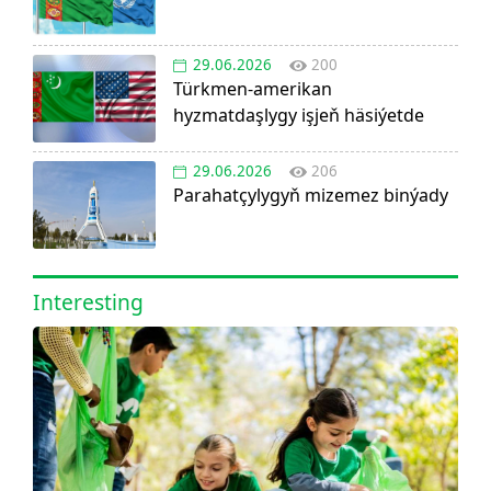
29.06.2026
200
Türkmen-amerikan
hyzmatdaşlygy işjeň häsiýetde
29.06.2026
206
Parahatçylygyň mizemez binýady
Interesting