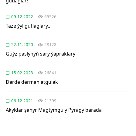
gutlaglar!
09.12.2022
65526
Täze ýyl gutlaglary..
22.11.2020
28128
Güýz paslynyň sary ýapraklary
15.02.2023
26841
Derde derman atgulak
06.12.2021
21399
Akyldar şahyr Magtymguly Pyragy barada