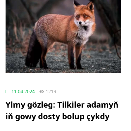
11.04.2024
1219
Ylmy gözleg: Tilkiler adamyň
iň gowy dosty bolup çykdy