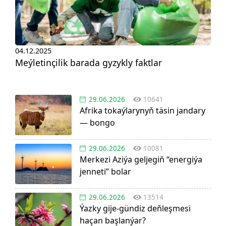
04.12.2025
Meýletinçilik barada gyzykly faktlar
29.06.2026
10641
Afrika tokaýlarynyň täsin jandary
— bongo
29.06.2026
10081
Merkezi Aziýa geljegiň “energiýa
jenneti” bolar
29.06.2026
13514
Ýazky gije-gündiz deňleşmesi
haçan başlanýar?