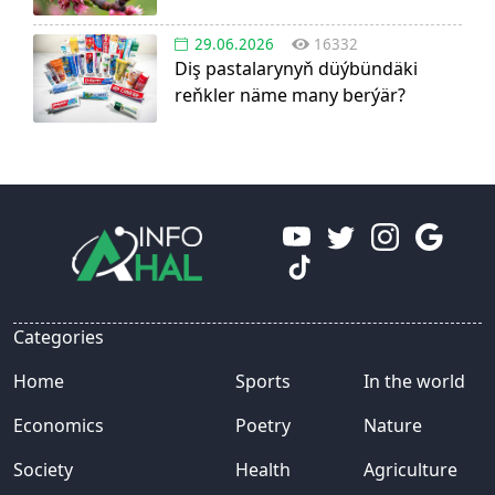
29.06.2026
16332
Diş pastalarynyň düýbündäki
reňkler näme many berýär?
Categories
Home
Sports
In the world
Economics
Poetry
Nature
Society
Health
Agriculture