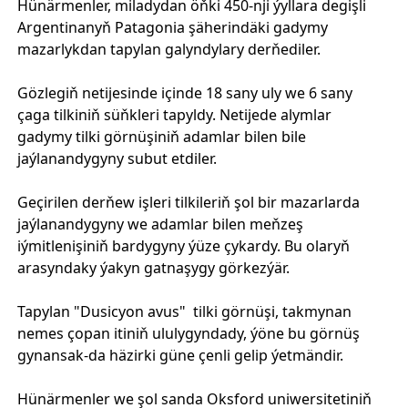
Hünärmenler, miladydan öňki 450-nji ýyllara degişli
Argentinanyň Patagonia şäherindäki gadymy
mazarlykdan tapylan galyndylary derňediler.
Gözlegiň netijesinde içinde 18 sany uly we 6 sany
çaga tilkiniň süňkleri tapyldy. Netijede alymlar
gadymy tilki görnüşiniň adamlar bilen bile
jaýlanandygyny subut etdiler.
Geçirilen derňew işleri tilkileriň şol bir mazarlarda
jaýlanandygyny we adamlar bilen meňzeş
iýmitlenişiniň bardygyny ýüze çykardy. Bu olaryň
arasyndaky ýakyn gatnaşygy görkezýär.
Tapylan "Dusicyon avus" tilki görnüşi, takmynan
nemes çopan itiniň ululygyndady, ýöne bu görnüş
gynansak-da häzirki güne çenli gelip ýetmändir.
Hünärmenler we şol sanda Oksford uniwersitetiniň