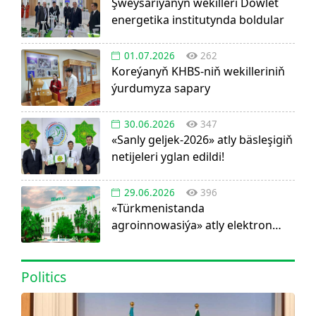
Şweýsariýanyň wekilleri Döwlet
energetika institutynda boldular
01.07.2026
262
Koreýanyň KHBS-niň wekilleriniň
ýurdumyza sapary
30.06.2026
347
«Sanly geljek-2026» atly bäsleşigiň
netijeleri yglan edildi!
29.06.2026
396
«Türkmenistanda
agroinnowasiýa» atly elektron
görnüşdäki ylmy žurnal dörediler
Politics