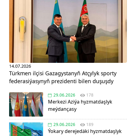
14.07.2026
Türkmen ilçisi Gazagystanyň Atçylyk sporty
federasiýasynyň prezidenti bilen duşuşdy
29.06.2026
178
Merkezi Aziýa hyzmatdaşlyk
meýdançasy
29.06.2026
189
Ýokary derejedäki hyzmatdaşlyk