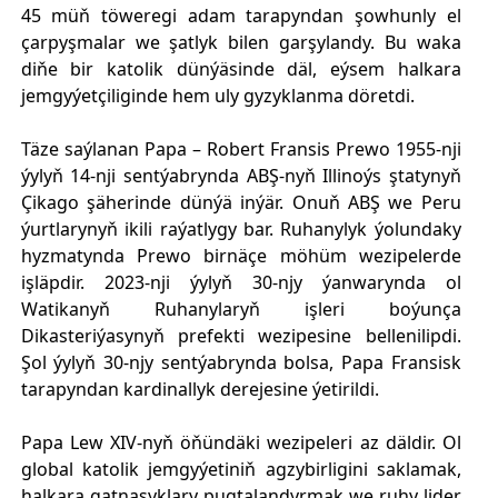
45 müň töweregi adam tarapyndan şowhunly el
çarpyşmalar we şatlyk bilen garşylandy. Bu waka
diňe bir katolik dünýäsinde däl, eýsem halkara
jemgyýetçiliginde hem uly gyzyklanma döretdi.
Täze saýlanan Papa – Robert Fransis Prewo 1955-nji
ýylyň 14-nji sentýabrynda ABŞ-nyň Illinoýs ştatynyň
Çikago şäherinde dünýä inýär. Onuň ABŞ we Peru
ýurtlarynyň ikili raýatlygy bar. Ruhanylyk ýolundaky
hyzmatynda Prewo birnäçe möhüm wezipelerde
işläpdir. 2023-nji ýylyň 30-njy ýanwarynda ol
Watikanyň Ruhanylaryň işleri boýunça
Dikasteriýasynyň prefekti wezipesine bellenilipdi.
Şol ýylyň 30-njy sentýabrynda bolsa, Papa Fransisk
tarapyndan kardinallyk derejesine ýetirildi.
Papa Lew XIV-nyň öňündäki wezipeleri az däldir. Ol
global katolik jemgyýetiniň agzybirligini saklamak,
halkara gatnaşyklary pugtalandyrmak we ruhy lider