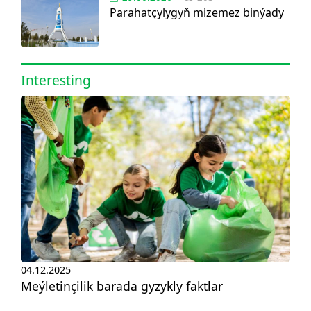
Parahatçylygyň mizemez binýady
Interesting
04.12.2025
Meýletinçilik barada gyzykly faktlar