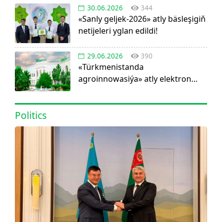
30.06.2026
344
«Sanly geljek-2026» atly bäsleşigiň
netijeleri yglan edildi!
29.06.2026
390
«Türkmenistanda
agroinnowasiýa» atly elektron
görnüşdäki ylmy žurnal dörediler
Politics