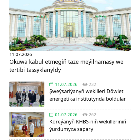
11.07.2026
Okuwa kabul etmegiň täze meýilnamasy we
tertibi tassyklanyldy
11.07.2026
232
Şweýsariýanyň wekilleri Döwlet
energetika institutynda boldular
01.07.2026
262
Koreýanyň KHBS-niň wekilleriniň
ýurdumyza sapary