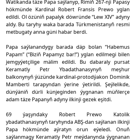
Watikanda täze Papa saýlanyp, Rimiň 267-nji Papasy
hökmünde Kardinal Robert Fransis Prewo yglan
edildi. Ol özüniň papalyk döwründe “Lew XIV” adyny
aldy. Bu taryhy waka barada Türkmenistanyň resmi
metbugaty anna güni habar berdi.
Papa saýlanandygy barada däp bolan “Habemus
Papam” (“Biziň Papamyz bar!”) yglan edilmegi bilen
jemgyýetçilige mälim edildi. Bu dabaraly pursat
Keramatly Petr Ybadathanasynyň meşhur
balkonynyň ýüzünde kardinal-protodýakon Dominik
Mamberti tarapyndan ýerine ýetirildi. Şeýlelikde,
dünýäniň dürli künjeginden ýygnanan müňlerçe
adam täze Papanyň adyny ilkinji gezek eşitdi.
69 ýaşyndaky Robert Prewo Katolik
ybadathanasynyň taryhynda ABŞ-dan saýlanan ilkinji
Papa hökmünde aýratyn orun eýeledi. Onuň
saýlanmagy Keramatly Petr meýdanynda ýygnanan