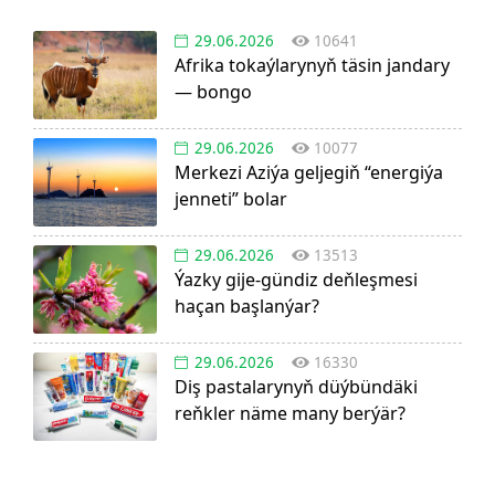
29.06.2026
10641
Afrika tokaýlarynyň täsin jandary
— bongo
29.06.2026
10077
Merkezi Aziýa geljegiň “energiýa
jenneti” bolar
29.06.2026
13513
Ýazky gije-gündiz deňleşmesi
haçan başlanýar?
29.06.2026
16330
Diş pastalarynyň düýbündäki
reňkler näme many berýär?