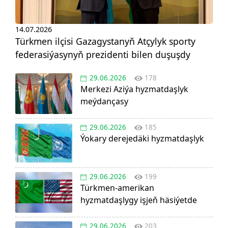
14.07.2026
Türkmen ilçisi Gazagystanyň Atçylyk sporty
federasiýasynyň prezidenti bilen duşuşdy
29.06.2026
178
Merkezi Aziýa hyzmatdaşlyk
meýdançasy
29.06.2026
185
Ýokary derejedäki hyzmatdaşlyk
29.06.2026
199
Türkmen-amerikan
hyzmatdaşlygy işjeň häsiýetde
29.06.2026
203