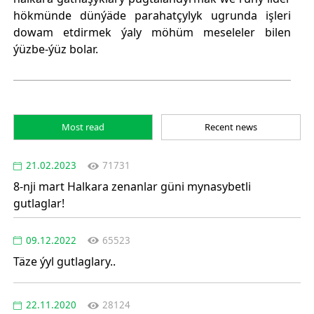
hökmünde dünýäde parahatçylyk ugrunda işleri
dowam etdirmek ýaly möhüm meseleler bilen
ýüzbe-ýüz bolar.
Most read
Recent news
21.02.2023
71731
8-nji mart Halkara zenanlar güni mynasybetli
gutlaglar!
09.12.2022
65523
Täze ýyl gutlaglary..
22.11.2020
28124