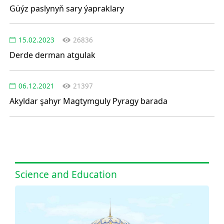
Güýz paslynyň sary ýapraklary
15.02.2023
26836
Derde derman atgulak
06.12.2021
21397
Akyldar şahyr Magtymguly Pyragy barada
Science and Education