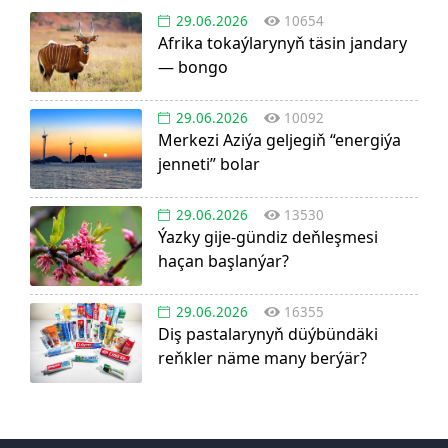
29.06.2026
10654
Afrika tokaýlarynyň täsin jandary
— bongo
29.06.2026
10092
Merkezi Aziýa geljegiň “energiýa
jenneti” bolar
29.06.2026
13530
Ýazky gije-gündiz deňleşmesi
haçan başlanýar?
29.06.2026
16355
Diş pastalarynyň düýbündäki
reňkler näme many berýär?