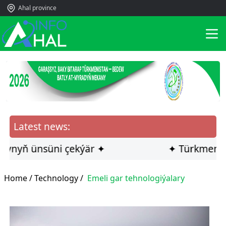
Ahal province
Latest news:
yň ünsüni çekýär ✦
✦ Türkmen ilçisi
Home /
Technology
/
Emeli gar tehnologiýalary