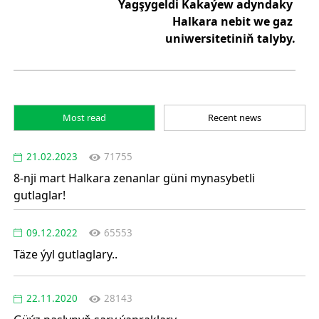
Ýagşygeldi Kakaýew adyndaky
Halkara nebit we gaz
uniwersitetiniň talyby.
Most read
Recent news
21.02.2023
71755
8-nji mart Halkara zenanlar güni mynasybetli
gutlaglar!
09.12.2022
65553
Täze ýyl gutlaglary..
22.11.2020
28143