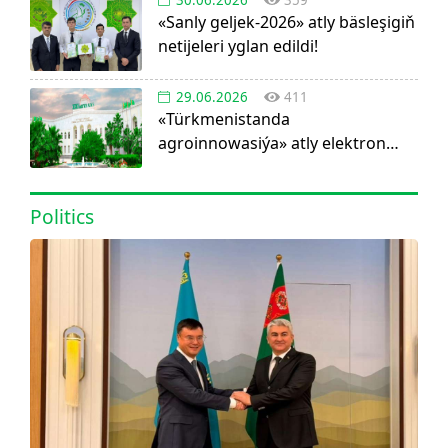
«Sanly geljek-2026» atly bäsleşigiň
netijeleri yglan edildi!
29.06.2026
411
«Türkmenistanda
agroinnowasiýa» atly elektron
görnüşdäki ylmy žurnal dörediler
Politics