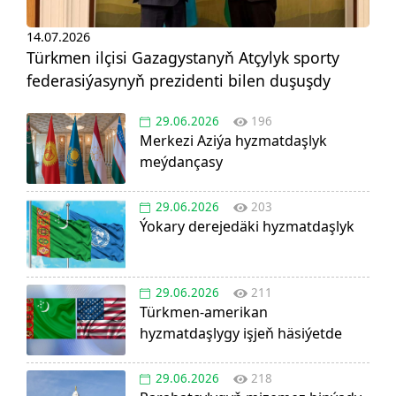
14.07.2026
Türkmen ilçisi Gazagystanyň Atçylyk sporty
federasiýasynyň prezidenti bilen duşuşdy
29.06.2026
196
Merkezi Aziýa hyzmatdaşlyk
meýdançasy
29.06.2026
203
Ýokary derejedäki hyzmatdaşlyk
29.06.2026
211
Türkmen-amerikan
hyzmatdaşlygy işjeň häsiýetde
29.06.2026
218