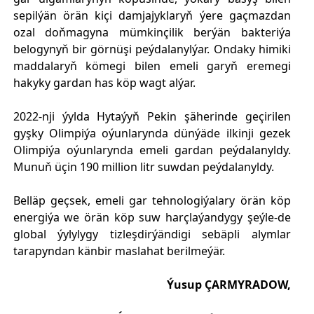
sepilýän örän kiçi damjajyklaryň ýere gaçmazdan
ozal doňmagyna mümkinçilik berýän bakteriýa
belogynyň bir görnüşi peýdalanylýar. Ondaky himiki
maddalaryň kömegi bilen emeli garyň eremegi
hakyky gardan has köp wagt alýar.
2022-nji ýylda Hytaýyň Pekin şäherinde geçirilen
gyşky Olimpiýa oýunlarynda dünýäde ilkinji gezek
Olimpiýa oýunlarynda emeli gardan peýdalanyldy.
Munuň üçin 190 million litr suwdan peýdalanyldy.
Belläp geçsek, emeli gar tehnologiýalary örän köp
energiýa we örän köp suw harçlaýandygy şeýle-de
global ýylylygy tizleşdirýändigi sebäpli alymlar
tarapyndan känbir maslahat berilmeýär.
Ýusup ÇARMYRADOW,