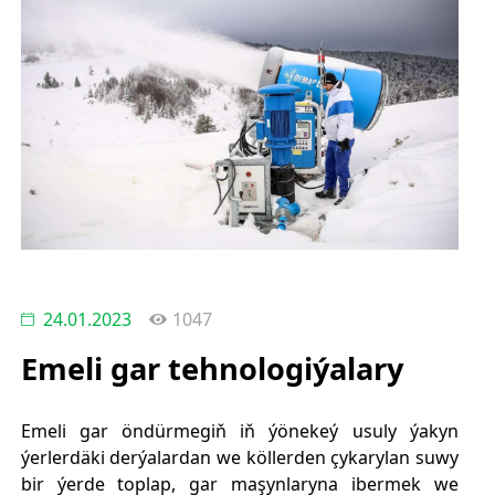
24.01.2023
1047
Emeli gar tehnologiýalary
Emeli gar öndürmegiň iň ýönekeý usuly ýakyn
ýerlerdäki derýalardan we köllerden çykarylan suwy
bir ýerde toplap, gar maşynlaryna ibermek we