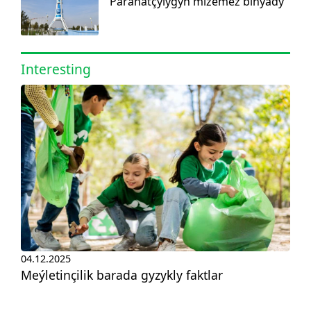
Parahatçylygyň mizemez binýady
Interesting
04.12.2025
Meýletinçilik barada gyzykly faktlar