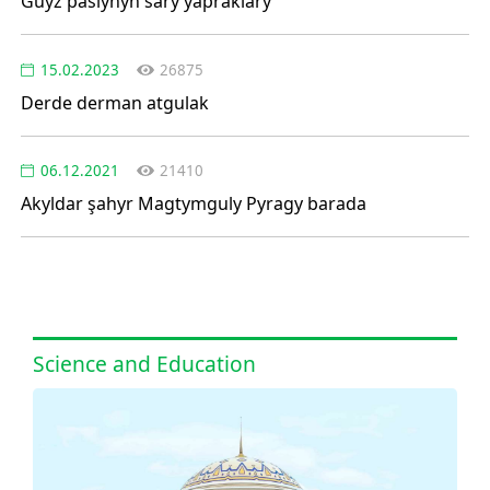
Güýz paslynyň sary ýapraklary
15.02.2023
26875
Derde derman atgulak
06.12.2021
21410
Akyldar şahyr Magtymguly Pyragy barada
Science and Education