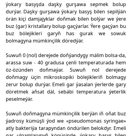
ýokary basyşda daşky gurşawa sepmek bolup
durýar. Daşky gurşawa ýokary basyş bilen sepilýän
örän kiçi damjajyklar doňmak bilen bolýar we ýere
buz (gar) kristallary bolup gaçýarlar. Ýere gaçýan bu
buz bölejikleri garyň has gurak we sowuk
bolmagyna mümkinçilik döredýär.
Suwuň 0 (nol) derejede doňýandygy mälim bolsa-da,
arassa suw - 40 gradusa çenli temperaturada hem
öz-özünden doňmaýar. Suwuň nol derejede
doňmagy üçin mikroskopiki bölejikleriň bolmagy
zerur bolup durýar. Emeli gar ýasalan ýerlerde gary
döretmek aňsat däl, sebäbi temperatura ýeterlik
peselmeýär.
Suwuň doňmagyna mümkinçilik berýän iň oňat buz
ýadrosy kümüşli ýod we «pseudomonas syringae»
atly bakteriýa tarapyndan öndürilen belokdyr. Emeli
gar ulgamlarynyň köpüsinde, ýokary basyş bilen