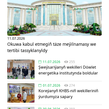
11.07.2026
Okuwa kabul etmegiň täze meýilnamasy we
tertibi tassyklanyldy
11.07.2026
255
Şweýsariýanyň wekilleri Döwlet
energetika institutynda boldular
01.07.2026
274
Koreýanyň KHBS-niň wekilleriniň
ýurdumyza sapary
30.06.2026
359