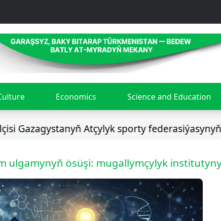
Culture
Economics
Science and Education
zagystanyň Atçylyk sporty federasiýasynyň prezid
im ulgamynyň ösüşi: mugallymçylyk institutyn