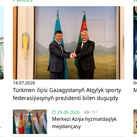
14.07.2026
0
Türkmen ilçisi Gazagystanyň Atçylyk sporty
M
federasiýasynyň prezidenti bilen duşuşdy
29.06.2026
191
Merkezi Aziýa hyzmatdaşlyk
da
meýdançasy