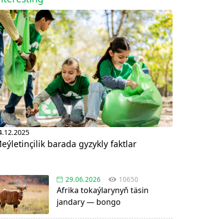
4.12.2025
eýletinçilik barada gyzykly faktlar
29.06.2026
10650
Afrika tokaýlarynyň täsin
jandary — bongo