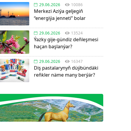
29.06.2026
10086
Merkezi Aziýa geljegiň
“energiýa jenneti” bolar
29.06.2026
13524
Ýazky gije-gündiz deňleşmesi
haçan başlanýar?
29.06.2026
16347
Diş pastalarynyň düýbündäki
reňkler näme many berýär?