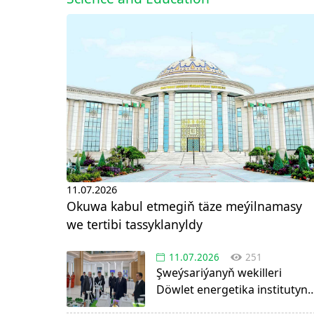
11.07.2026
Okuwa kabul etmegiň täze meýilnamasy
we tertibi tassyklanyldy
11.07.2026
251
Şweýsariýanyň wekilleri
Döwlet energetika institutyn
boldular