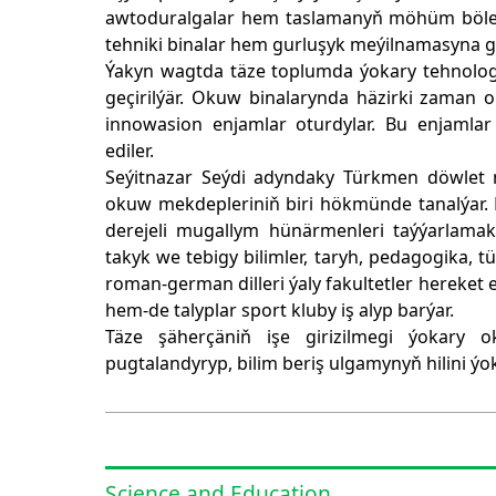
awtoduralgalar hem taslamanyň möhüm böleg
tehniki binalar hem gurluşyk meýilnamasyna gir
Ýakyn wagtda täze toplumda ýokary tehnologi
geçirilýär. Okuw binalarynda häzirki zaman 
innowasion enjamlar oturdylar. Bu enjamlar
ediler.
Seýitnazar Seýdi adyndaky Türkmen döwlet m
okuw mekdepleriniň biri hökmünde tanalýar.
derejeli mugallym hünärmenleri taýýarlamak
takyk we tebigy bilimler, taryh, pedagogika, t
roman-german dilleri ýaly fakultetler hereket e
hem-de talyplar sport kluby iş alyp barýar.
Täze şäherçäniň işe girizilmegi ýokary 
pugtalandyryp, bilim beriş ulgamynyň hilini ýo
Science and Education