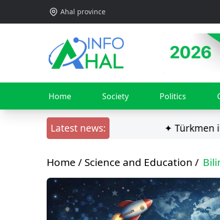
Ahal province
Home
Society
Politics
Latest news:
✦ Türkmen ilçisi Ga
Home /
Science and Education
/
Bil