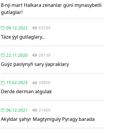
8-nji mart Halkara zenanlar güni mynasybetli
gutlaglar!
09.12.2022
65539
Täze ýyl gutlaglary..
22.11.2020
28139
Güýz paslynyň sary ýapraklary
15.02.2023
26856
Derde derman atgulak
06.12.2021
21405
Akyldar şahyr Magtymguly Pyragy barada