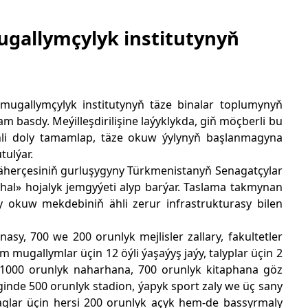
ugallymçylyk institutynyň
ugallymçylyk institutynyň täze binalar toplumynyň
m basdy. Meýilleşdirilişine laýyklykda, giň möçberli bu
nli doly tamamlap, täze okuw ýylynyň başlanmagyna
ulýar.
şäherçesiniň gurluşygyny Türkmenistanyň Senagatçylar
ahal» hojalyk jemgyýeti alyp barýar. Taslama takmynan
okuw mekdebiniň ähli zerur infrastrukturasy bilen
y, 700 we 200 orunlyk mejlisler zallary, fakultetler
m mugallymlar üçin 12 öýli ýaşaýyş jaýy, talyplar üçin 2
1000 orunlyk naharhana, 700 orunlyk kitaphana göz
ginde 500 orunlyk stadion, ýapyk sport zaly we üç sany
laglar üçin hersi 200 orunlyk açyk hem-de bassyrmaly