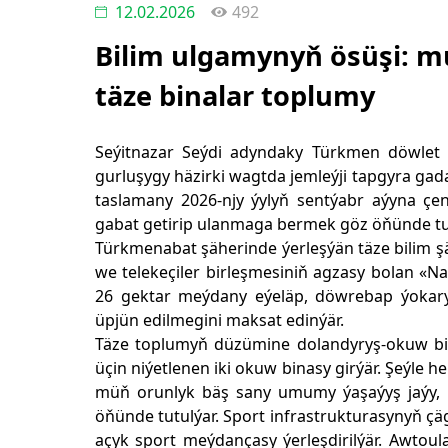
12.02.2026
492
Bilim ulgamynyň ösüşi: m
täze binalar toplumy
Seýitnazar Seýdi adyndaky Türkmen döwlet m
gurluşygy häzirki wagtda jemleýji tapgyra gada
taslamany 2026-njy ýylyň sentýabr aýyna çe
gabat getirip ulanmaga bermek göz öňünde tut
Türkmenabat şäherinde ýerleşýän täze bilim 
we telekeçiler birleşmesiniň agzasy bolan «N
26 gektar meýdany eýeläp, döwrebap ýokary 
üpjün edilmegini maksat edinýär.
Täze toplumyň düzümine dolandyryş-okuw binas
üçin niýetlenen iki okuw binasy girýär. Şeýle he
müň orunlyk bäş sany umumy ýaşaýyş jaýy, 
öňünde tutulýar. Sport infrastrukturasynyň çä
açyk sport meýdançasy ýerleşdirilýär. Awtou