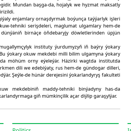
idir. Mundan başga-da, hojalyk we hyzmat maksatly
izildi.
ýaly enjamlary ornaşdyrmak boýunça taýýarlyk işleri
okuw-tehniki serişdeleri, maglumat ulgamlary hem-de
 dünýäniň birnäçe öňdebaryjy döwletlerinden üpjün
ugallymçylyk instituty ýurdumyzyň iň baýry ýokary
 Bu ýokary okuw mekdebi milli bilim ulgamyna ýokary
da möhüm orny eýeleýär. Häzirki wagtda institutda
ürkmen dili we edebiýaty, rus hem-de gündogar dilleri,
dýär. Şeýle-de hünär derejesini ýokarlandyryş fakulteti
okuw mekdebiniň maddy-tehniki binýadyny has-da
karlandyrmaga giň mümkinçilik açar diýlip garaşylýar.
Politics
I