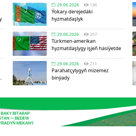
29.06.2026
196
Ýokary derejedäki
y
hyzmatdaşlyk
29.06.2026
207
Türkmen-amerikan
hyzmatdaşlygy işjeň häsiýetde
29.06.2026
211
Parahatçylygyň mizemez
n
binýady