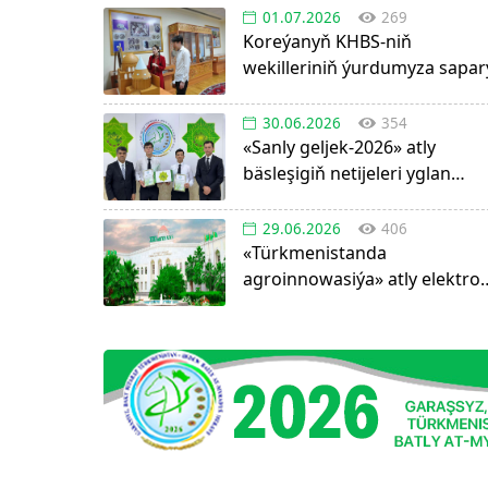
01.07.2026
269
Koreýanyň KHBS-niň
wekilleriniň ýurdumyza sapar
30.06.2026
354
«Sanly geljek-2026» atly
bäsleşigiň netijeleri yglan
edildi!
29.06.2026
406
«Türkmenistanda
agroinnowasiýa» atly elektro
görnüşdäki ylmy žurnal
dörediler