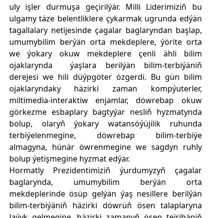
uly işler durmuşa geçirilýär. Milli Liderimiziň bu
ulgamy täze belentliklere çykarmak ugrunda edýän
tagallalary netijesinde çagalar baglaryndan başlap,
umumybilim berýän orta mekdeplere, ýörite orta
we ýokary okuw mekdeplere çenli ähli bilim
ojaklarynda ýaşlara berilýän bilim-terbiýäniň
derejesi we hili düýpgöter özgerdi. Bu gün bilim
ojaklaryndaky häzirki zaman kompýuterler,
miltimedia-interaktiw enjamlar, döwrebap okuw
görkezme esbaplary bagtyýar nesliň hyzmatynda
bolup, olaryň ýokary watansöýüjilik ruhunda
terbiýelenmegine, döwrebap bilim-terbiýe
almagyna, hünär öwrenmegine we sagdyn ruhly
bolup ýetişmegine hyzmat edýär.
Hormatly Prezidentimiziň ýurdumyzyň çagalar
baglarynda, umumybilim berýän orta
mekdeplerinde ösüp gelýän ýaş nesillere berilýän
bilim-terbiýäniň häzirki döwrüň ösen talaplaryna
laýyk gelmegine, häzirki zamanyň ösen tejribäniň