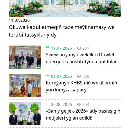
11.07.2026
Okuwa kabul etmegiň täze meýilnamasy we
tertibi tassyklanyldy
11.07.2026
251
Şweýsariýanyň wekilleri Döwlet
energetika institutynda boldular
01.07.2026
269
Koreýanyň KHBS-niň wekilleriniň
ýurdumyza sapary
30.06.2026
354
«Sanly geljek-2026» atly bäsleşigiň
netijeleri yglan edildi!