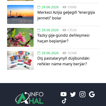
29.06.2026
10086
Merkezi Aziýa geljegiň “energiýa
jenneti” bolar
29.06.2026
13526
Ýazky gije-gündiz deňleşmesi
haçan başlanýar?
29.06.2026
16348
Diş pastalarynyň düýbündäki
reňkler näme many berýär?