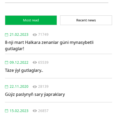
Most read
Recent news
21.02.2023
71749
8-nji mart Halkara zenanlar güni mynasybetli
gutlaglar!
09.12.2022
65539
Täze ýyl gutlaglary..
22.11.2020
28139
Güýz paslynyň sary ýapraklary
15.02.2023
26857