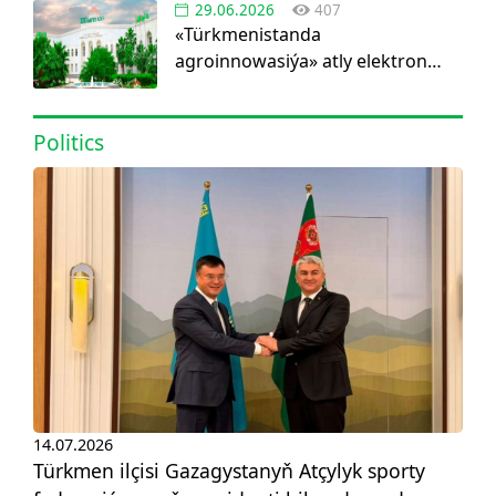
29.06.2026
407
«Türkmenistanda
agroinnowasiýa» atly elektron
görnüşdäki ylmy žurnal dörediler
Politics
14.07.2026
Türkmen ilçisi Gazagystanyň Atçylyk sporty