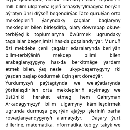
milli bilim ulgamyna işjeň ornaşdyrylmagyna berýän
aýratyn ünsi diýseň begendirýär. Täze gurulýan orta
mekdepleriň ýanyndaky çagalar baglaryny
mekdepler bilen birleşdirip, olary döwrebap okuw-
terbiýeçilik toplumlaryna öwürmek ugrundaky
tagallalar begenjimizi has-da goşalandyrýar. Munuň
özi mekdebe çenli çagalar edaralarynda berilýän
bilim-terbiýäniň mekdep bilimi bilen
arabaglanyşygyny has-da berkitmäge ýardam
etmek bilen, ýaş nesle ukyp-başarnygyny irki
ýaşdan başlap ösdürmek üçin şert döredýär.
Ýurdumyzyň paýtagtynda we welaýatlarynda
ýöriteleşdirilen orta mekdepleriň açylmagy we
üstünlikli hereket etmegi hem Gahryman
Arkadagymyzyň bilim ulgamyny kämilleşdirmek
ugrunda durmuşa geçirýän ajaýyp işleriniň barha
rowaçlanýandygynyň alamatydyr. Daşary ýurt
dillerine, matematika, informatika, tebigy, takyk we