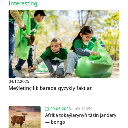
Interesting
04.12.2025
Meýletinçilik barada gyzykly faktlar
29.06.2026
10650
Afrika tokaýlarynyň täsin jandary
— bongo