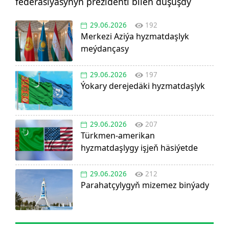
federasiýasynyň prezidenti bilen duşuşdy
29.06.2026
192
Merkezi Aziýa hyzmatdaşlyk
meýdançasy
29.06.2026
197
Ýokary derejedäki hyzmatdaşlyk
29.06.2026
207
Türkmen-amerikan
hyzmatdaşlygy işjeň häsiýetde
29.06.2026
212
Parahatçylygyň mizemez binýady