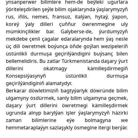
ynsanperwer bilimlere hem-de beýleki ugurlara
ýöriteleşdirilen şeýle bilim ojaklarynda ýaşlarymyzyň
rus, iňlis, nemes, fransuz, italýan, hytaý, ýapon,
koreý ýaly dilleri çuňňur öwrenmegine uly
mümkinçilikler bar. Galyberse-de, ýurdumyzyň
mekdebe çenli çagalar edaralarynda hem ýaş nesle
üç dili öwretmek boýunça öňde goýlan wezipeleriň
üstünlikli durmuşa geçirilýändigini buýsanç bilen
bellemelidiris. Bu zatlar Türkmenistanda daşary ýurt
dillerini okatmagy kämilleşdirmegiň
Konsepsiýasynyň üstünlikli durmuşa
geçirilýändiginiň alamatydyr.
Berkarar döwletimiziň bagtyýarlyk döwründe bilim
ulgamyny ösdürmek, sanly bilim ulgamyna geçmek,
daşary ýurt dillerini öwretmegi kämilleşdirmek
ugrunda alnyp barylýan işler ýaşlarymyzyň häzirki
zaman bilimlerine eýe bolmagyna we
hemmetaraplaýyn sazlaşykly ösmegine itergi berýär.