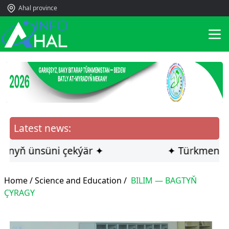
Ahal province
Latest news:
ň ünsüni çekýär ✦
✦ Türkmen ilçisi 
Home /
Science and Education
/
BILIM — BAGTYŇ
ÇYRAGY