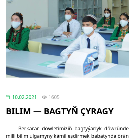
10.02.2021
1605
BILIM — BAGTYŇ ÇYRAGY
Berkarar döwletimiziň bagtyýarlyk döwründe
milli bilim ulgamyny kämilleşdirmek babatynda örän