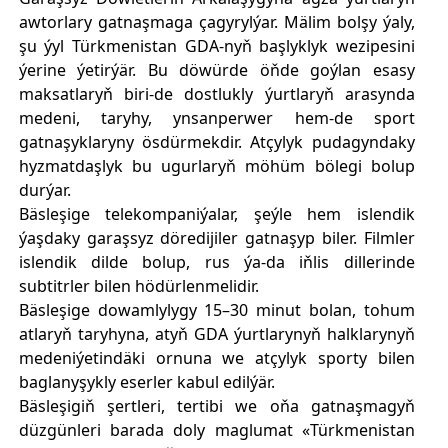
awtorlary gatnaşmaga çagyrylýar. Mälim bolşy ýaly,
şu ýyl Türkmenistan GDA-nyň başlyklyk wezipesini
ýerine ýetirýär. Bu döwürde öňde goýlan esasy
maksatlaryň biri-de dostlukly ýurtlaryň arasynda
medeni, taryhy, ynsanperwer hem-de sport
gatnaşyklaryny ösdürmekdir. Atçylyk pudagyndaky
hyzmatdaşlyk bu ugurlaryň möhüm bölegi bolup
durýar.
Bäsleşige telekompaniýalar, şeýle hem islendik
ýaşdaky garaşsyz döredijiler gatnaşyp biler. Filmler
islendik dilde bolup, rus ýa-da iňlis dillerinde
subtitrler bilen hödürlenmelidir.
Bäsleşige dowamlylygy 15–30 minut bolan, tohum
atlaryň taryhyna, atyň GDA ýurtlarynyň halklarynyň
medeniýetindäki ornuna we atçylyk sporty bilen
baglanyşykly eserler kabul edilýär.
Bäsleşigiň şertleri, tertibi we oňa gatnaşmagyň
düzgünleri barada doly maglumat «Türkmenistan