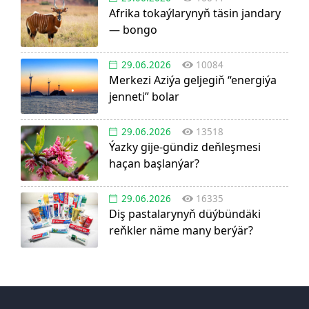
Afrika tokaýlarynyň täsin jandary
— bongo
29.06.2026
10084
Merkezi Aziýa geljegiň “energiýa
jenneti” bolar
29.06.2026
13518
Ýazky gije-gündiz deňleşmesi
haçan başlanýar?
29.06.2026
16335
Diş pastalarynyň düýbündäki
reňkler näme many berýär?