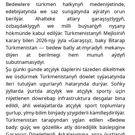
Bedewlere türkmen halkynyň medeniýetinde,
edebiýatynda we saz sungatynda aýratyn orun
berilýär. Ahalteke atlary garaşsyzlygyň,
özbaşdaklygyň we milli buýsanjyň nyşany
hökmünde kabul edilýär. Türkmenistanyň Mejlisiniň
karary bilen 2026-njy ýyla «Garaşsyz, baky Bitarap
Türkmenistan — bedew batly at-myradyň mekany»
diýen at berilmegi hem munuň aýdyň
subutnamasydyr.
Şu günki günde atçylyk däplerini täzeden dikeltmek
we ösdürmek Türkmenistanyň döwlet syýasatynda
ileri tutulýan ugurlaryň hatarynda durýar. Soňky
ýyllarda ýurtda atçylyk we atçylyk sporty üçin
niýetlenen döwrebap infrastruktura desgalar bina
edildi, ähli welaýatlarda atçylyk sport toplumlary
gurlup, ylmy-bilim binýady yzygiderli kämilleşdirilýär.
Türkmenistan tarapyndan yglan edilen «Bedew
bady: güýç we gözellik» atly döredijilik bäsleşigine
Garaşsyz Döwletleriň Arkalaşygyna agza ýurtlaryň