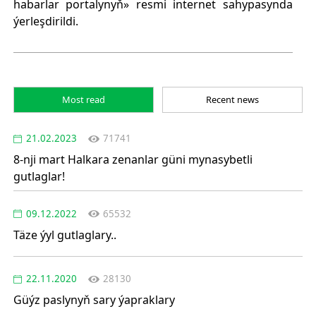
habarlar portalynyň» resmi internet sahypasynda
ýerleşdirildi.
Most read
Recent news
21.02.2023
71741
8-nji mart Halkara zenanlar güni mynasybetli
gutlaglar!
09.12.2022
65532
Täze ýyl gutlaglary..
22.11.2020
28130
Güýz paslynyň sary ýapraklary