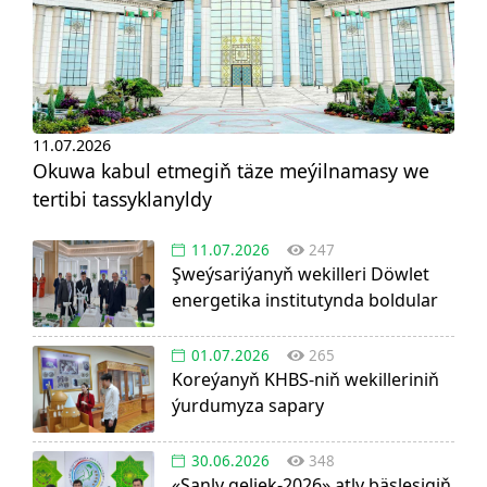
11.07.2026
Okuwa kabul etmegiň täze meýilnamasy we
tertibi tassyklanyldy
11.07.2026
247
Şweýsariýanyň wekilleri Döwlet
energetika institutynda boldular
01.07.2026
265
Koreýanyň KHBS-niň wekilleriniň
ýurdumyza sapary
30.06.2026
348
«Sanly geljek-2026» atly bäsleşigiň