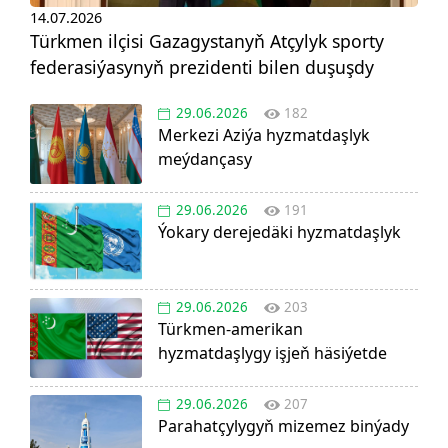
14.07.2026
Türkmen ilçisi Gazagystanyň Atçylyk sporty
federasiýasynyň prezidenti bilen duşuşdy
29.06.2026
182
Merkezi Aziýa hyzmatdaşlyk
meýdançasy
29.06.2026
191
Ýokary derejedäki hyzmatdaşlyk
29.06.2026
203
Türkmen-amerikan
hyzmatdaşlygy işjeň häsiýetde
29.06.2026
207
Parahatçylygyň mizemez binýady