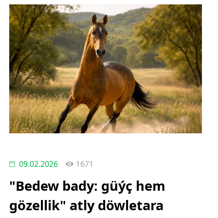
09.02.2026
1671
"Bedew bady: güýç hem
gözellik" atly döwletara