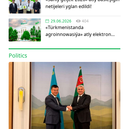
netijeleri yglan edildi!
29.06.2026
404
«Türkmenistanda
agroinnowasiýa» atly elektron
görnüşdäki ylmy žurnal dörediler
Politics