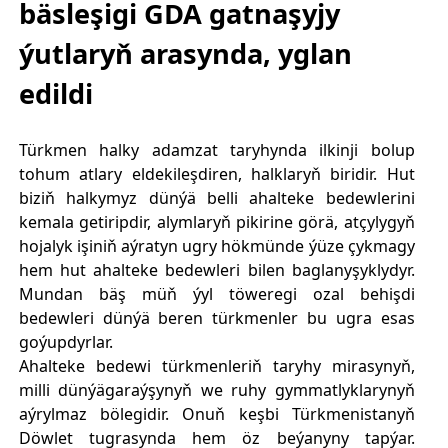
bäsleşigi GDA gatnaşyjy
ýutlaryň arasynda, yglan
edildi
Türkmen halky adamzat taryhynda ilkinji bolup
tohum atlary eldekileşdiren, halklaryň biridir. Hut
biziň halkymyz dünýä belli ahalteke bedewlerini
kemala getiripdir, alymlaryň pikirine görä, atçylygyň
hojalyk işiniň aýratyn ugry hökmünde ýüze çykmagy
hem hut ahalteke bedewleri bilen baglanyşyklydyr.
Mundan bäş müň ýyl töweregi ozal behişdi
bedewleri dünýä beren türkmenler bu ugra esas
goýupdyrlar.
Ahalteke bedewi türkmenleriň taryhy mirasynyň,
milli dünýägaraýşynyň we ruhy gymmatlyklarynyň
aýrylmaz bölegidir. Onuň keşbi Türkmenistanyň
Döwlet tugrasynda hem öz beýanyny tapýar.