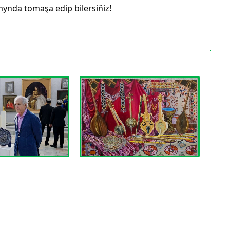
mynda tomaşa edip bilersiňiz!