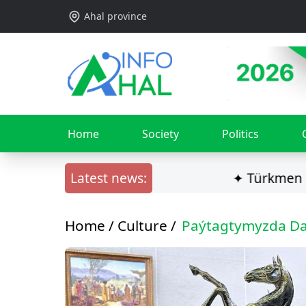
Ahal province
Home
Society
Politics
Latest news:
✦ Türkmen ilçisi Ga
Home /
Culture
/
Paýtagtymyzda Daşo