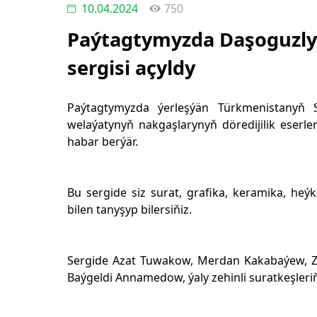
10.04.2024
750
Paýtagtymyzda Daşoguzly 
sergisi açyldy
Paýtagtymyzda ýerleşýän Türkmenistanyň S
welaýatynyň nakgaşlarynyň döredijilik eserle
habar berýär.
Bu sergide siz surat, grafika, keramika, heýke
bilen tanyşyp bilersiňiz.
Sergide Azat Tuwakow, Merdan Kakabaýew, Za
Baýgeldi Annamedow, ýaly zehinli suratkeşle