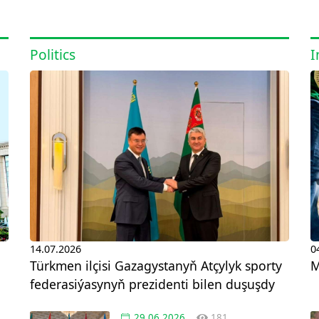
Politics
I
14.07.2026
0
Türkmen ilçisi Gazagystanyň Atçylyk sporty
M
federasiýasynyň prezidenti bilen duşuşdy
29.06.2026
181