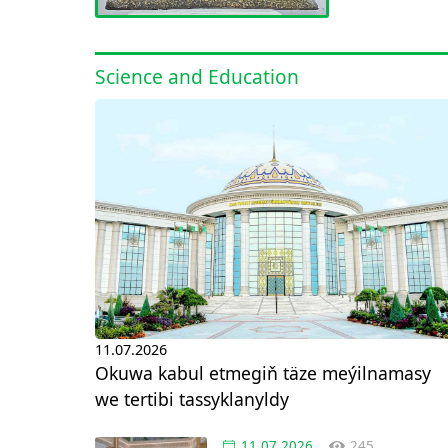
Science and Education
11.07.2026
Okuwa kabul etmegiň täze meýilnamasy
we tertibi tassyklanyldy
11.07.2026
245