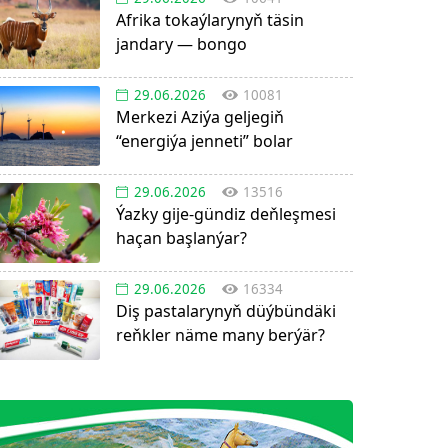
Afrika tokaýlarynyň täsin
jandary — bongo
29.06.2026
10081
Merkezi Aziýa geljegiň
“energiýa jenneti” bolar
29.06.2026
13516
Ýazky gije-gündiz deňleşmesi
haçan başlanýar?
29.06.2026
16334
Diş pastalarynyň düýbündäki
reňkler näme many berýär?