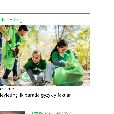
nteresting
4.12.2025
eýletinçilik barada gyzykly faktlar
29.06.2026
10641