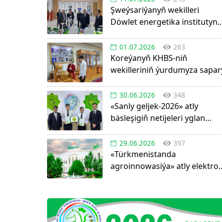
Şweýsariýanyň wekilleri
Döwlet energetika institutyn
boldular
01.07.2026
263
Koreýanyň KHBS-niň
wekilleriniň ýurdumyza sapar
30.06.2026
348
«Sanly geljek-2026» atly
bäsleşigiň netijeleri yglan
edildi!
29.06.2026
397
«Türkmenistanda
agroinnowasiýa» atly elektro
görnüşdäki ylmy žurnal
dörediler