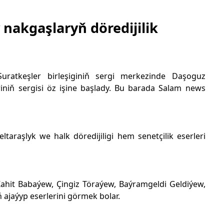
nakgaşlaryň döredijilik
uratkeşler birleşiginiň sergi merkezinde Daşoguz
riniň sergisi öz işine başlady. Bu barada Salam news
ltaraşlyk we halk döredijiligi hem senetçilik eserleri
hit Babaýew, Çingiz Töraýew, Baýramgeldi Geldiýew,
riň ajaýyp eserlerini görmek bolar.