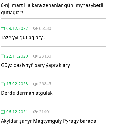
8-nji mart Halkara zenanlar güni mynasybetli
gutlaglar!
09.12.2022
65530
Täze ýyl gutlaglary..
22.11.2020
28130
Güýz paslynyň sary ýapraklary
15.02.2023
26845
Derde derman atgulak
06.12.2021
21401
Akyldar şahyr Magtymguly Pyragy barada