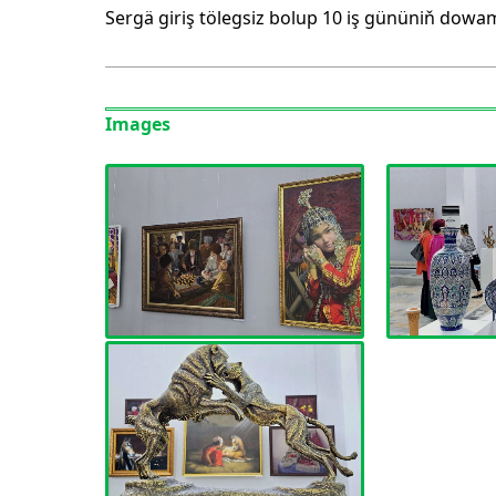
Sergä giriş tölegsiz bolup 10 iş gününiň dowa
Images