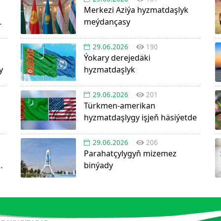
Merkezi Aziýa hyzmatdaşlyk
da
meýdançasy
29.06.2026
190
Ýokary derejedäki
y
hyzmatdaşlyk
29.06.2026
201
Türkmen-amerikan
hyzmatdaşlygy işjeň häsiýetde
29.06.2026
206
Parahatçylygyň mizemez
n
binýady