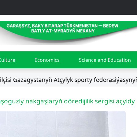
Culture
Economics
Science and Education
zagystanyň Atçylyk sporty federasiýasynyň prezi
guzly nakgaşlaryň döredijilik sergisi açyldy