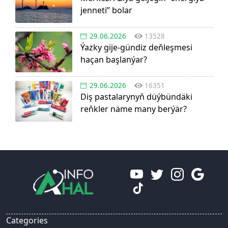
jenneti” bolar
29.06.2026
13528
Ýazky gije-gündiz deňleşmesi
haçan başlanýar?
29.06.2026
16351
Diş pastalarynyň düýbündäki
reňkler näme many berýär?
Categories