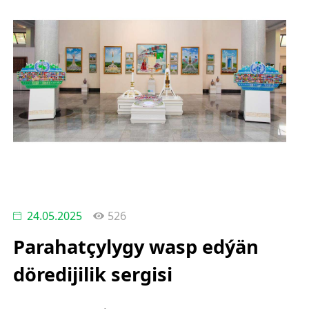
24.05.2025
526
Parahatçylygy wasp edýän
döredijilik sergisi