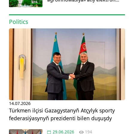
görnüşdäki ylmy žurnal dörediler
Politics
14.07.2026
Türkmen ilçisi Gazagystanyň Atçylyk sporty
federasiýasynyň prezidenti bilen duşuşdy
29.06.2026
194