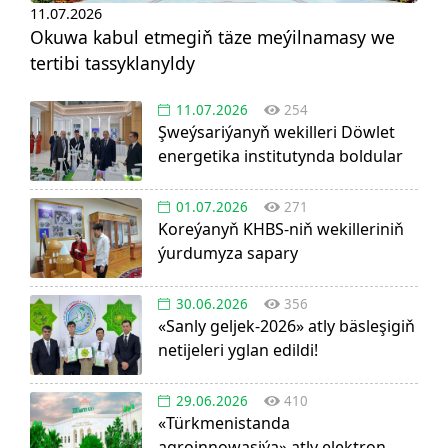
11.07.2026
Okuwa kabul etmegiň täze meýilnamasy we
tertibi tassyklanyldy
11.07.2026
254
Şweýsariýanyň wekilleri Döwlet
energetika institutynda boldular
01.07.2026
271
Koreýanyň KHBS-niň wekilleriniň
ýurdumyza sapary
30.06.2026
356
«Sanly geljek-2026» atly bäsleşigiň
netijeleri yglan edildi!
29.06.2026
410
«Türkmenistanda
agroinnowasiýa» atly elektron