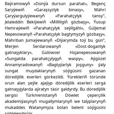
Baýramowyň «Dünýä dursun parahat», Begenç
Saryýewiň «Garaşsyzlyk binasy», Mähri
Çaryýargulyýewanyň «Parahatçylyk tansy”,
Jelaleddin Bekiýewiň «Milliligiň gözbaşy», Ýusup
Hemraýewiň «Parahatçylyk seýilgähi», Güljemal
Nepesowanyň «Parahatçylyk bagtymyzyň gözbaşy»,
Mähriban Jumaýewanyň «Diýarymda toý bu gün”,
Merjen Serdarowanyň «Dost-doganlyk
gatnaşyklary», Gülöwser Hojanepesowanyň
«Sungatda parahatçylygyň waspy», Aýgözel
Annamyradowanyň «Bagtyýarlyk joşguny» ýaly
sungat muşdaklarynyň söýgüsini gazanan
döredijilik eserleri görkezildi. Ýürekleriň töründe
orun alan şeýle ajaýyp döredijilik eserleri sergä
gatnaşyjylarda aýratyn täsir galdyrdy. Bu döredijilik
sergisi Türkmenistanyň Döwlet çeperçilik
akademiýasynyň mugallymlarynyň we talyplarynyň
mukaddes Watanymyza bolan belent söýgüsini
şöhlelendirýär.