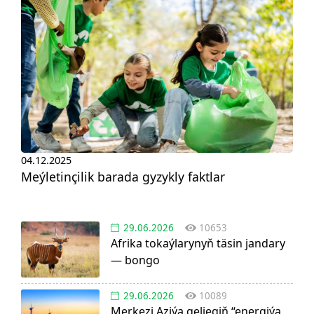
04.12.2025
Meýletinçilik barada gyzykly faktlar
29.06.2026
10653
Afrika tokaýlarynyň täsin jandary
— bongo
29.06.2026
10089
Merkezi Aziýa geljegiň “energiýa