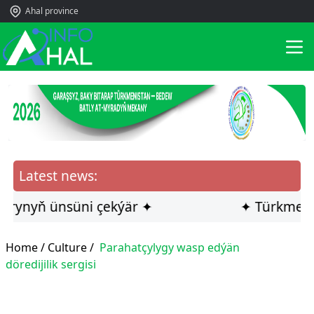
Ahal province
Latest news:
nyň ünsüni çekýär ✦
✦ Türkmen ilçis
Home /
Culture
/
Parahatçylygy wasp edýän
döredijilik sergisi