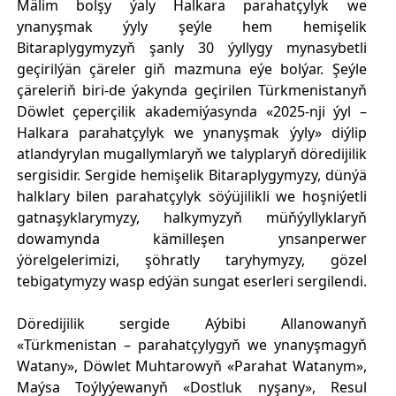
Mälim bolşy ýaly Halkara parahatçylyk we
ynanyşmak ýyly şeýle hem hemişelik
Bitaraplygymyzyň şanly 30 ýyllygy mynasybetli
geçirilýän çäreler giň mazmuna eýe bolýar. Şeýle
çäreleriň biri-de ýakynda geçirilen Türkmenistanyň
Döwlet çeperçilik akademiýasynda «2025-nji ýyl –
Halkara parahatçylyk we ynanyşmak ýyly» diýlip
atlandyrylan mugallymlaryň we talyplaryň döredijilik
sergisidir. Sergide hemişelik Bitaraplygymyzy, dünýä
halklary bilen parahatçylyk söýüjilikli we hoşniýetli
gatnaşyklarymyzy, halkymyzyň müňýyllyklaryň
dowamynda kämilleşen ynsanperwer
ýörelgelerimizi​, şöhratly taryhymyzy, gözel
tebigatymyzy wasp edýän sungat eserleri sergilendi.
Döredijilik sergide Aýbibi Allanowanyň
«Türkmenistan – parahatçylygyň we ynanyşmagyň
Watany», Döwlet Muhtarowyň «Parahat Watanym»,
Maýsa Toýlyýewanyň «Dostluk nyşany», Resul