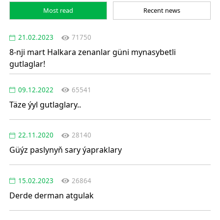
Most read
Recent news
21.02.2023
71750
8-nji mart Halkara zenanlar güni mynasybetli
gutlaglar!
09.12.2022
65541
Täze ýyl gutlaglary..
22.11.2020
28140
Güýz paslynyň sary ýapraklary
15.02.2023
26864
Derde derman atgulak