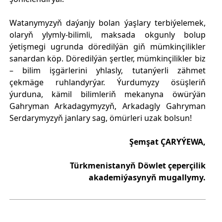
Watanymyzyň daýanjy bolan ýaşlary terbiýelemek,
olaryň ylymly-bilimli, maksada okgunly bolup
ýetişmegi ugrunda döredilýän giň mümkinçilikler
sanardan köp. Döredilýän şertler, mümkinçilikler biz
– bilim işgärlerini yhlasly, tutanýerli zähmet
çekmäge ruhlandyrýar. Ýurdumyzy ösüşleriň
ýurduna, kämil bilimleriň mekanyna öwürýän
Gahryman Arkadagymyzyň, Arkadagly Gahryman
Serdarymyzyň janlary sag, ömürleri uzak bolsun!
Şemşat ÇARYÝEWA,
Türkmenistanyň Döwlet çeperçilik
akademiýasynyň mugallymy.