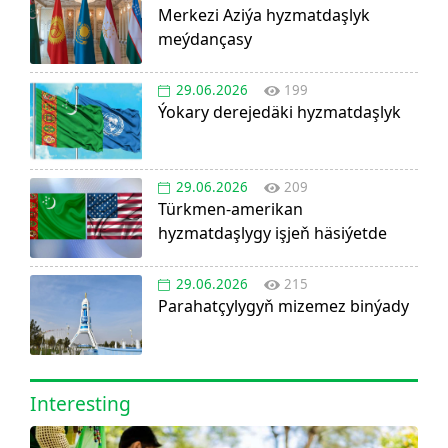
Merkezi Aziýa hyzmatdaşlyk
meýdançasy
29.06.2026
199
Ýokary derejedäki hyzmatdaşlyk
29.06.2026
209
Türkmen-amerikan
hyzmatdaşlygy işjeň häsiýetde
29.06.2026
215
Parahatçylygyň mizemez binýady
Interesting