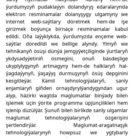
ýurdumyzyň pudaklaýyn dolandyryş edaralarynda
elektron resminamalar dolanyşygy ulgamyny we
internet web-saýtlary döretmek hem-de işe
girizmek boýunça birnäçe resminamalar kabul
edildi. Oňa laýyklykda, ýurdumyzda ençeme web-
saýtlar döredildi we bellige alyndy. Ylmyň we
tehnikanyň ösüşi dünýä jemgyýetçiliginde ýurtlaryň
ykdysadyýetiniň ösmegini, onuň bäsdeşlige
ukyplylygynyň artmagyny hem-de halklaryň hal-
ýagdaýynyň, ýaşaýyş durmuşynyň ösüş depginini
kesgitleýär. Kämil tehnologiýalaryň, sanly
enjamlaryň giňden ornaşdyrylýandygyndan ugur
alyp, häzirki wagtda maglumatlar binýady bilen
işlemek üçin ýörite programma üpjünçilikleri hem
işlenip düzülýär. Şunuň bilen birlikde sanly ulgamlar
maglumat tehnologiýalarynyň özgerişini
şertlendirýär. Maglumat-aragatnaşyk
tehnologiýalarynyň howpsuz we ygtybarly