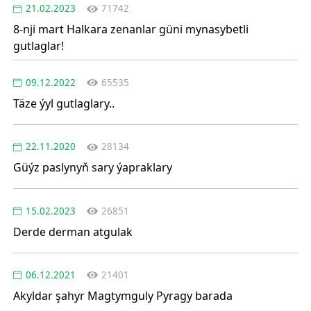
21.02.2023
71742
8-nji mart Halkara zenanlar güni mynasybetli
gutlaglar!
09.12.2022
65535
Täze ýyl gutlaglary..
22.11.2020
28134
Güýz paslynyň sary ýapraklary
15.02.2023
26851
Derde derman atgulak
06.12.2021
21401
Akyldar şahyr Magtymguly Pyragy barada