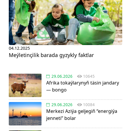
04.12.2025
Meýletinçilik barada gyzykly faktlar
29.06.2026
10645
Afrika tokaýlarynyň täsin jandary
— bongo
29.06.2026
10084
Merkezi Aziýa geljegiň “energiýa
jenneti” bolar