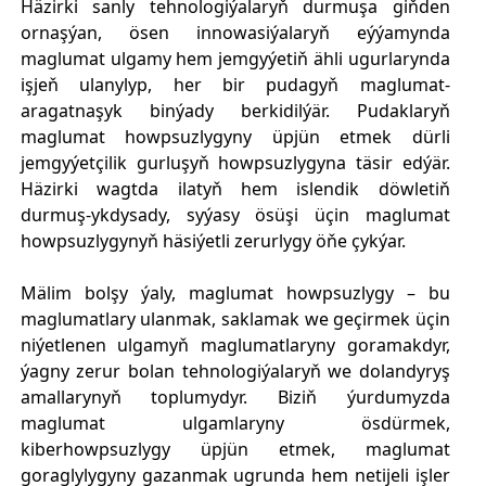
Häzirki sanly tehnologiýalaryň durmuşa giňden
ornaşýan, ösen innowasiýalaryň eýýamynda
maglumat ulgamy hem jemgyýetiň ähli ugurlarynda
işjeň ulanylyp, her bir pudagyň maglumat-
aragatnaşyk binýady berkidilýär. Pudaklaryň
maglumat howpsuzlygyny üpjün etmek dürli
jemgyýetçilik gurluşyň howpsuzlygyna täsir edýär.
Häzirki wagtda ilatyň hem islendik döwletiň
durmuş-ykdysady, syýasy ösüşi üçin maglumat
howpsuzlygynyň häsiýetli zerurlygy öňe çykýar.
Mälim bolşy ýaly, maglumat howpsuzlygy – bu
maglumatlary ulanmak, saklamak we geçirmek üçin
niýetlenen ulgamyň maglumatlaryny goramakdyr,
ýagny zerur bolan tehnologiýalaryň we dolandyryş
amallarynyň toplumydyr. Biziň ýurdumyzda
maglumat ulgamlaryny ösdürmek,
kiberhowpsuzlygy üpjün etmek, maglumat
goraglylygyny gazanmak ugrunda hem netijeli işler