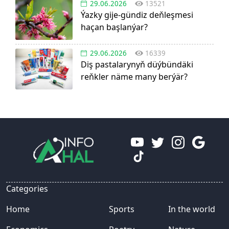
29.06.2026
13521
Ýazky gije-gündiz deňleşmesi
haçan başlanýar?
29.06.2026
16339
Diş pastalarynyň düýbündäki
reňkler näme many berýär?
Categories
Home
Sports
In the world