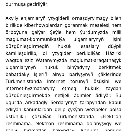
durmuşa geçirilýär.
Akylly enjamlaryň yzygiderli ornaşdyrylmagy bilen
birlikde kiberhowplardan goranmak meselesi hem
örboýuna galýar. Şeýle hem ýurdumyzda milli
maglumat-kommunikasiýa ulgamlarynyň işini
düzgünleşdirmegiň hukuk esaslary düýpli
kämilleşdirilip, ol yzygider berkidilýär. Häzirki
wagtda eziz Watanymyzda maglumat-aragatnaşyk
ulgamlarynyň hukuk binýadyny berkitmek
babatdaky işleriň alnyp barlyşynyň çäklerinde
Türkmenistanda internet torunyň ösüşini we
internet-hyzmatlaryny etmegi hukuk taýdan
düzgünleşdirmekde netijeli ädimler ädilýär. Bu
ugurda Arkadagly Serdarymyz tarapyndan kabul
edilýän kanunlardan gelip çykýan wezipeler bolsa
üstünlikli çözülýär. Türkmenistanda «Elektron
resminama, elektron resminama dolanyşygy we
sanly hyzmatlar hakynda» Kanuny hem-de