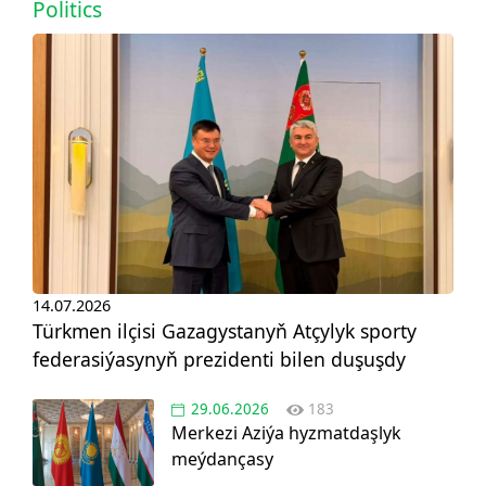
Politics
14.07.2026
Türkmen ilçisi Gazagystanyň Atçylyk sporty
federasiýasynyň prezidenti bilen duşuşdy
29.06.2026
183
Merkezi Aziýa hyzmatdaşlyk
meýdançasy