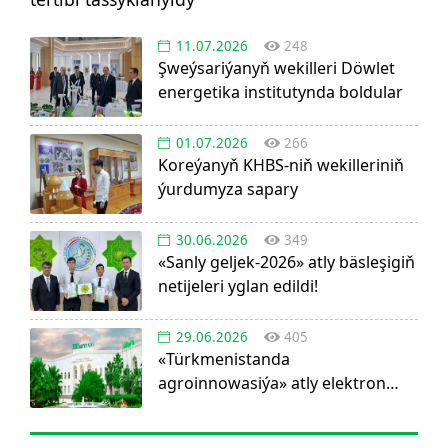
11.07.2026
248
Şweýsariýanyň wekilleri Döwlet
energetika institutynda boldular
01.07.2026
266
Koreýanyň KHBS-niň wekilleriniň
ýurdumyza sapary
30.06.2026
349
«Sanly geljek-2026» atly bäsleşigiň
netijeleri yglan edildi!
29.06.2026
405
«Türkmenistanda
agroinnowasiýa» atly elektron
görnüşdäki ylmy žurnal dörediler