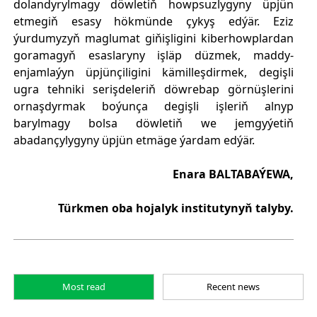
dolandyrylmagy döwletiň howpsuzlygyny üpjün
etmegiň esasy hökmünde çykyş edýär. Eziz
ýurdumyzyň maglumat giňişligini kiberhowplardan
goramagyň esaslaryny işläp düzmek, maddy-
enjamlaýyn üpjünçiligini kämilleşdirmek, degişli
ugra tehniki serişdeleriň döwrebap görnüşlerini
ornaşdyrmak boýunça degişli işleriň alnyp
barylmagy bolsa döwletiň we jemgyýetiň
abadançylygyny üpjün etmäge ýardam edýär.
Enara BALTABAÝEWA,
Türkmen oba hojalyk institutynyň talyby.
Most read
Recent news