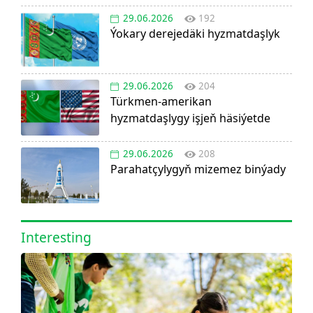
29.06.2026
192
Ýokary derejedäki hyzmatdaşlyk
29.06.2026
204
Türkmen-amerikan
hyzmatdaşlygy işjeň häsiýetde
29.06.2026
208
Parahatçylygyň mizemez binýady
Interesting