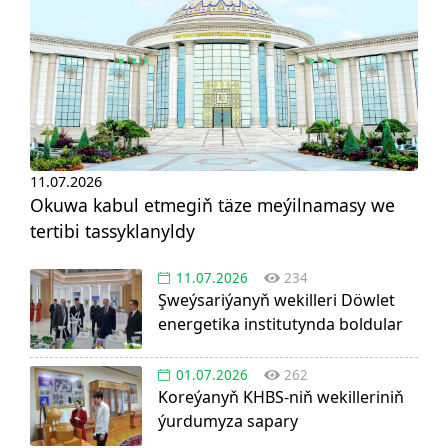
11.07.2026
Okuwa kabul etmegiň täze meýilnamasy we
tertibi tassyklanyldy
11.07.2026
234
Şweýsariýanyň wekilleri Döwlet
energetika institutynda boldular
01.07.2026
262
Koreýanyň KHBS-niň wekilleriniň
ýurdumyza sapary