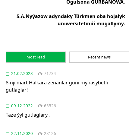
Ogulsona GURBANOWA,
S.A.Nyýazow adyndaky Türkmen oba hojalyk
uniwersitetiniň mugallymy.
Most read
Recent news
21.02.2023
71734
8-nji mart Halkara zenanlar güni mynasybetli
gutlaglar!
09.12.2022
65526
Täze ýyl gutlaglary..
22.11.2020
28126