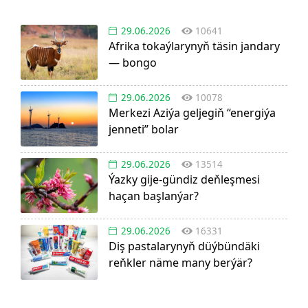
29.06.2026
10641
Afrika tokaýlarynyň täsin jandary
— bongo
29.06.2026
10078
Merkezi Aziýa geljegiň “energiýa
jenneti” bolar
29.06.2026
13514
Ýazky gije-gündiz deňleşmesi
haçan başlanýar?
29.06.2026
16331
Diş pastalarynyň düýbündäki
reňkler näme many berýär?