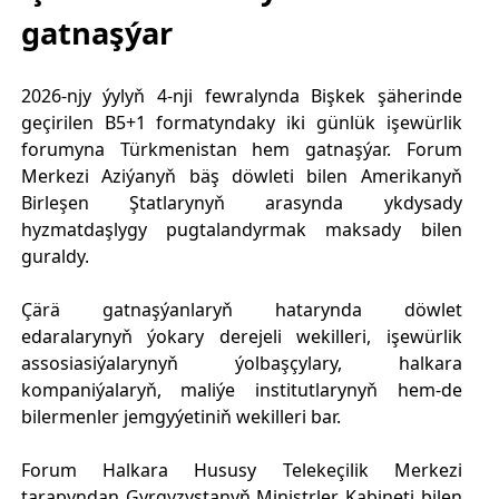
gatnaşýar
2026-njy ýylyň 4-nji fewralynda Bişkek şäherinde
geçirilen B5+1 formatyndaky iki günlük işewürlik
forumyna Türkmenistan hem gatnaşýar. Forum
Merkezi Aziýanyň bäş döwleti bilen Amerikanyň
Birleşen Ştatlarynyň arasynda ykdysady
hyzmatdaşlygy pugtalandyrmak maksady bilen
guraldy.
Çärä gatnaşýanlaryň hatarynda döwlet
edaralarynyň ýokary derejeli wekilleri, işewürlik
assosiasiýalarynyň ýolbaşçylary, halkara
kompaniýalaryň, maliýe institutlarynyň hem-de
bilermenler jemgyýetiniň wekilleri bar.
Forum Halkara Hususy Telekeçilik Merkezi
tarapyndan Gyrgyzystanyň Ministrler Kabineti bilen