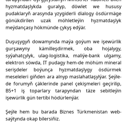
hyzmatdaşlykda guralyp, döwlet we hususy
pudaklaryň arasynda yzygiderli dialogy ösdürmäge
gönükdirilen uzak möhletleýin hyzmatdaşlyk
meýdançasy hökmünde çykyş edýär.
Duşuşygyň dowamynda maýa goýum we işewürlik
gurşawyny kämilleşdirmek, oba hojalygy,
syýahatçylyk, ulag-logistika, maliýe-bank ulgamy,
elektron söwda, IT pudagy hem-de möhüm mineral
serişdeler boýunça hyzmatdaşlygy ösdürmek
meseleleri giňden ara alnyp maslahatlaşylýar. Şeýle-
de forumyň çäklerinde panel çekişmeleri geçirilip,
B5+1 iş toparlary tarapyndan täze sebitleýin
işewürlik gün tertibi hödürlenýär.
Şeýle hem bu barada Biznes Türkmenistan web-
saýtynda okap bilersiňiz.