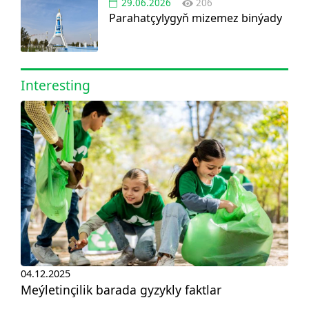
29.06.2026
206
Parahatçylygyň mizemez binýady
Interesting
04.12.2025
Meýletinçilik barada gyzykly faktlar