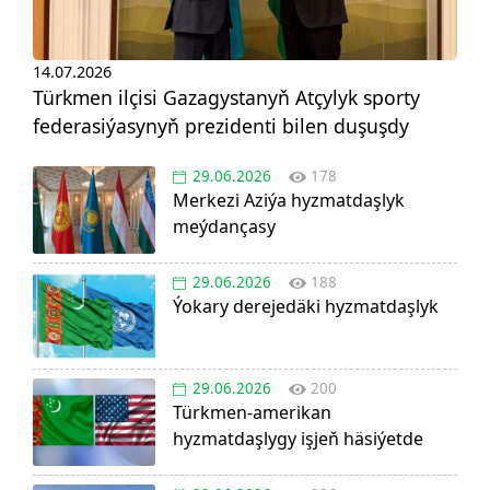
14.07.2026
Türkmen ilçisi Gazagystanyň Atçylyk sporty
federasiýasynyň prezidenti bilen duşuşdy
29.06.2026
178
Merkezi Aziýa hyzmatdaşlyk
meýdançasy
29.06.2026
188
Ýokary derejedäki hyzmatdaşlyk
29.06.2026
200
Türkmen-amerikan
hyzmatdaşlygy işjeň häsiýetde