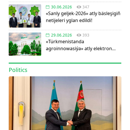
30.06.2026
347
«Sanly geljek-2026» atly bäsleşigiň
netijeleri yglan edildi!
29.06.2026
393
«Türkmenistanda
agroinnowasiýa» atly elektron
görnüşdäki ylmy žurnal dörediler
Politics