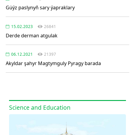
Güýz paslynyň sary ýapraklary
15.02.2023
26841
Derde derman atgulak
06.12.2021
21397
Akyldar şahyr Magtymguly Pyragy barada
Science and Education