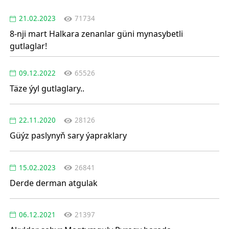
21.02.2023
71734
8-nji mart Halkara zenanlar güni mynasybetli
gutlaglar!
09.12.2022
65526
Täze ýyl gutlaglary..
22.11.2020
28126
Güýz paslynyň sary ýapraklary
15.02.2023
26841
Derde derman atgulak
06.12.2021
21397