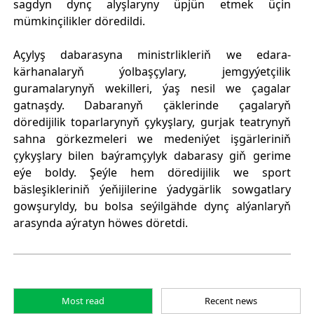
sagdyn dynç alyşlaryny üpjün etmek üçin
mümkinçilikler döredildi.
Açylyş dabarasyna ministrlikleriň we edara-
kärhanalaryň ýolbaşçylary, jemgyýetçilik
guramalarynyň wekilleri, ýaş nesil we çagalar
gatnaşdy. Dabaranyň çäklerinde çagalaryň
döredijilik toparlarynyň çykyşlary, gurjak teatrynyň
sahna görkezmeleri we medeniýet işgärleriniň
çykyşlary bilen baýramçylyk dabarasy giň gerime
eýe boldy. Şeýle hem döredijilik we sport
bäsleşikleriniň ýeňijilerine ýadygärlik sowgatlary
gowşuryldy, bu bolsa seýilgähde dynç alýanlaryň
arasynda aýratyn höwes döretdi.
Most read
Recent news