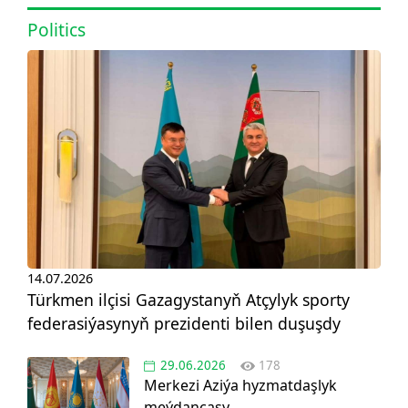
Politics
14.07.2026
Türkmen ilçisi Gazagystanyň Atçylyk sporty
federasiýasynyň prezidenti bilen duşuşdy
29.06.2026
178
Merkezi Aziýa hyzmatdaşlyk
meýdançasy