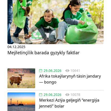
04.12.2025
Meýletinçilik barada gyzykly faktlar
29.06.2026
10641
Afrika tokaýlarynyň täsin jandary
— bongo
29.06.2026
10078
Merkezi Aziýa geljegiň “energiýa
jenneti” bolar