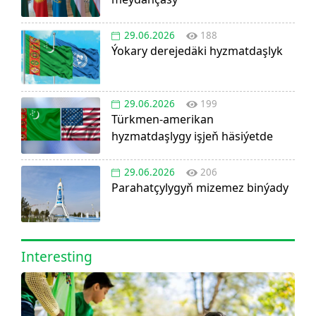
29.06.2026
188
Ýokary derejedäki hyzmatdaşlyk
29.06.2026
199
Türkmen-amerikan
hyzmatdaşlygy işjeň häsiýetde
29.06.2026
206
Parahatçylygyň mizemez binýady
Interesting