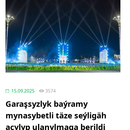
15.09.2025
3574
Garaşsyzlyk baýramy
mynasybetli täze seýligäh
açylyp ulanylmaga berildi