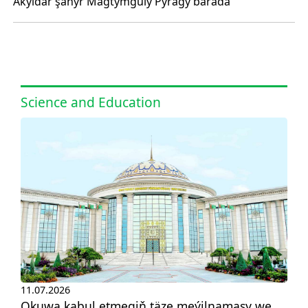
Akyldar şahyr Magtymguly Pyragy barada
Science and Education
11.07.2026
Okuwa kabul etmegiň täze meýilnamasy we