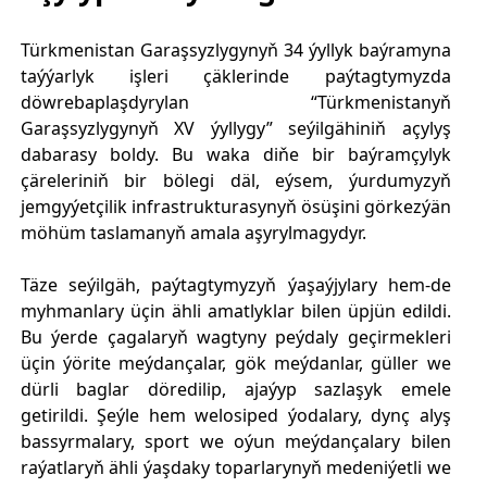
Türkmenistan Garaşsyzlygynyň 34 ýyllyk baýramyna
taýýarlyk işleri çäklerinde paýtagtymyzda
döwrebaplaşdyrylan “Türkmenistanyň
Garaşsyzlygynyň XV ýyllygy” seýilgähiniň açylyş
dabarasy boldy. Bu waka diňe bir baýramçylyk
çäreleriniň bir bölegi däl, eýsem, ýurdumyzyň
jemgyýetçilik infrastrukturasynyň ösüşini görkezýän
möhüm taslamanyň amala aşyrylmagydyr.
Täze seýilgäh, paýtagtymyzyň ýaşaýjylary hem-de
myhmanlary üçin ähli amatlyklar bilen üpjün edildi.
Bu ýerde çagalaryň wagtyny peýdaly geçirmekleri
üçin ýörite meýdançalar, gök meýdanlar, güller we
dürli baglar döredilip, ajaýyp sazlaşyk emele
getirildi. Şeýle hem welosiped ýodalary, dynç alyş
bassyrmalary, sport we oýun meýdançalary bilen
raýatlaryň ähli ýaşdaky toparlarynyň medeniýetli we