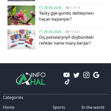
29.06.2026
13514
Ýazky gije-gündiz deňleşmesi
haçan başlanýar?
29.06.2026
16331
Diş pastalarynyň düýbündäki
reňkler näme many berýär?
Categories
Home
Sports
In the world