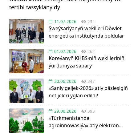
tertibi tassyklanyldy
11.07.2026
234
Şweýsariýanyň wekilleri Döwlet
energetika institutynda boldular
01.07.2026
262
Koreýanyň KHBS-niň wekilleriniň
ýurdumyza sapary
30.06.2026
347
«Sanly geljek-2026» atly bäsleşigiň
netijeleri yglan edildi!
29.06.2026
393
«Türkmenistanda
agroinnowasiýa» atly elektron
görnüşdäki ylmy žurnal dörediler