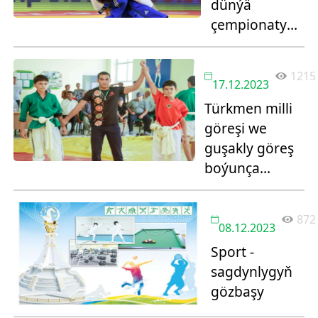
dünýä
çempionatyna
gatnaşar
1215
17.12.2023
Türkmen milli
göreşi we
guşakly göreş
boýunça
ýaşlaryň
arasynda
872
bäsleşik
08.12.2023
geçirildi
Sport -
sagdynlygyň
gözbaşy