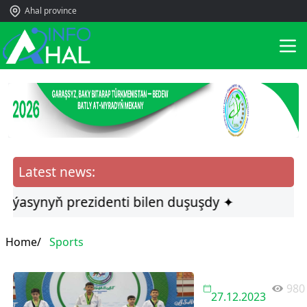
Ahal province
Latest news:
iýasynyň prezidenti bilen duşuşdy ✦
Home/
Sports
980
27.12.2023