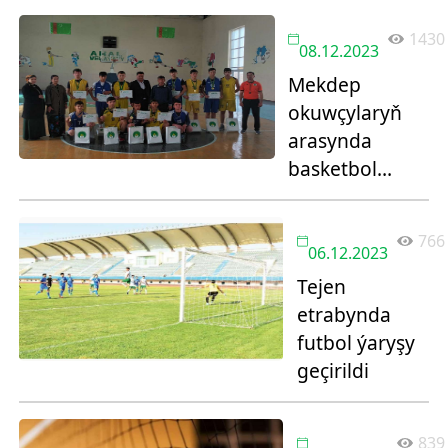
1430
08.12.2023
Mekdep
okuwçylaryň
arasynda
basketbol
ýaryşy geçirildi
766
06.12.2023
Tejen
etrabynda
futbol ýaryşy
geçirildi
839