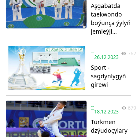
Aşgabatda
taekwondo
boýunça ýylyň
jemleýji
çempionaty
geçirildi
762
26.12.2023
Sport -
sagdynlygyň
girewi
679
18.12.2023
Türkmen
dzýudoçylary