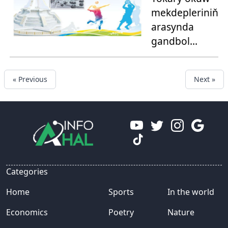
geçirildi
mekdepleriniň
arasynda
gandbol
ýaryşy
geçirilýär
« Previous
Next »
Categories
Home
Sports
In the world
Economics
Poetry
Nature