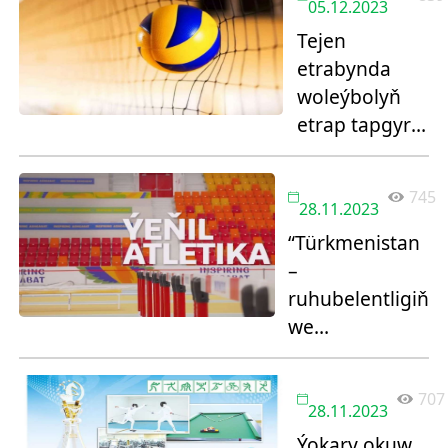
05.12.2023
Tejen
etrabynda
woleýbolyň
etrap tapgyry
tamamlandy
745
28.11.2023
“Türkmenistan
–
ruhubelentligiň
we
sagdynlygyň
ýurdy” atly XIII
707
spartakiadanyň
28.11.2023
etrap tapgyry
Ýokary okuw