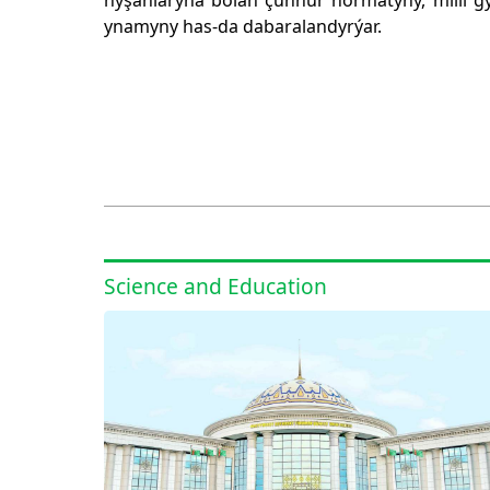
nyşanlaryna bolan çuňňur hormatyny, milli 
ynamyny has-da dabaralandyrýar.
Science and Education