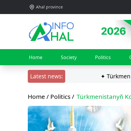
Ahal province
Home
Society
Politics
Latest news:
✦ Türkmen ilçisi Ga
Home /
Politics
/
Türkmenistanyň Ko