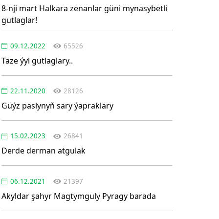
8-nji mart Halkara zenanlar güni mynasybetli
gutlaglar!
09.12.2022
65526
Täze ýyl gutlaglary..
22.11.2020
28126
Güýz paslynyň sary ýapraklary
15.02.2023
26841
Derde derman atgulak
06.12.2021
21397
Akyldar şahyr Magtymguly Pyragy barada