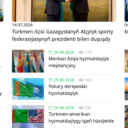
14.07.2026
0
Türkmen ilçisi Gazagystanyň Atçylyk sporty
M
federasiýasynyň prezidenti bilen duşuşdy
29.06.2026
178
Merkezi Aziýa hyzmatdaşlyk
da
meýdançasy
29.06.2026
188
Ýokary derejedäki
y
hyzmatdaşlyk
29.06.2026
200
Türkmen-amerikan
hyzmatdaşlygy işjeň häsiýetde