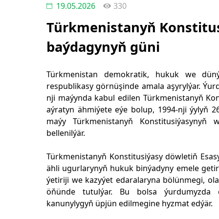
19.05.2026
330
Türkmenistanyň Konstitu
baýdagynyň güni
Türkmenistan demokratik, hukuk we düný
respublikasy görnüşinde amala aşyrylýar. Ýur
nji maýynda kabul edilen Türkmenistanyň Konst
aýratyn ähmiýete eýe bolup, 1994-nji ýylyň 2
maýy Türkmenistanyň Konstitusiýasynyň
bellenilýär.
Türkmenistanyň Konstitusiýasy döwletiň Esa
ähli ugurlarynyň hukuk binýadyny emele getir
ýetiriji we kazyýet edaralaryna bölünmegi, o
öňünde tutulýar. Bu bolsa ýurdumyzda d
kanunylygyň üpjün edilmegine hyzmat edýär.