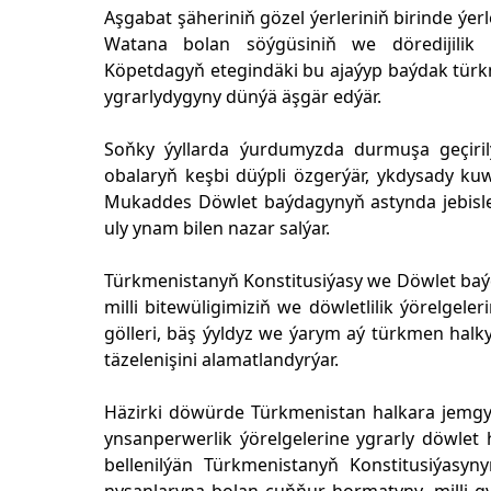
Aşgabat şäheriniň gözel ýerleriniň birinde ý
Watana bolan söýgüsiniň we döredijilik
Köpetdagyň etegindäki bu ajaýyp baýdak türk
ygrarlydygyny dünýä äşgär edýär.
Soňky ýyllarda ýurdumyzda durmuşa geçirilý
obalaryň keşbi düýpli özgerýär, ykdysady kuw
Mukaddes Döwlet baýdagynyň astynda jebisleş
uly ynam bilen nazar salýar.
Türkmenistanyň Konstitusiýasy we Döwlet baý
milli bitewüligimiziň we döwletlilik ýörelge
gölleri, bäş ýyldyz we ýarym aý türkmen halk
täzelenişini alamatlandyrýar.
Häzirki döwürde Türkmenistan halkara jemgy
ynsanperwerlik ýörelgelerine ygrarly döwlet
bellenilýän Türkmenistanyň Konstitusiýas