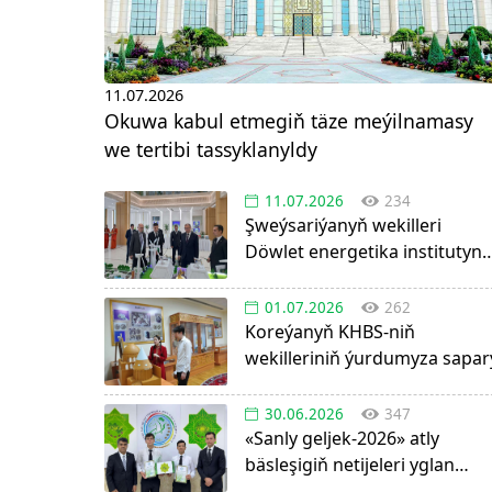
11.07.2026
Okuwa kabul etmegiň täze meýilnamasy
we tertibi tassyklanyldy
11.07.2026
234
Şweýsariýanyň wekilleri
Döwlet energetika institutyn
boldular
01.07.2026
262
Koreýanyň KHBS-niň
wekilleriniň ýurdumyza sapar
30.06.2026
347
«Sanly geljek-2026» atly
bäsleşigiň netijeleri yglan
edildi!