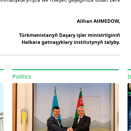
gymmatlyklarymyza we röwşen geljegimize bolan berk
Alihan AHMEDOW,
Türkmenistanyň Daşary işler ministrliginiň
Halkara gatnaşyklary institutynyň talyby.
Politics
I