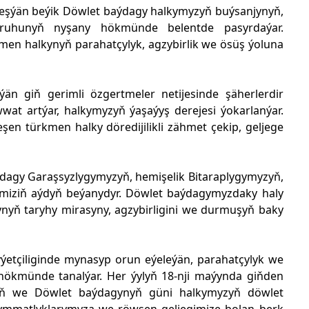
erleşýän beýik Döwlet baýdagy halkymyzyň buýsanjynyň,
 ruhunyň nyşany hökmünde belentde pasyrdaýar.
men halkynyň parahatçylyk, agzybirlik we ösüş ýoluna
än giň gerimli özgertmeler netijesinde şäherlerdir
wat artýar, halkymyzyň ýaşaýyş derejesi ýokarlanýar.
en türkmen halky döredijilikli zähmet çekip, geljege
dagy Garaşsyzlygymyzyň, hemişelik Bitaraplygymyzyň,
lerimiziň aýdyň beýanydyr. Döwlet baýdagymyzdaky haly
ynyň taryhy mirasyny, agzybirligini we durmuşyň baky
ýetçiliginde mynasyp orun eýeleýän, parahatçylyk we
 hökmünde tanalýar. Her ýylyň 18-nji maýynda giňden
ynyň we Döwlet baýdagynyň güni halkymyzyň döwlet