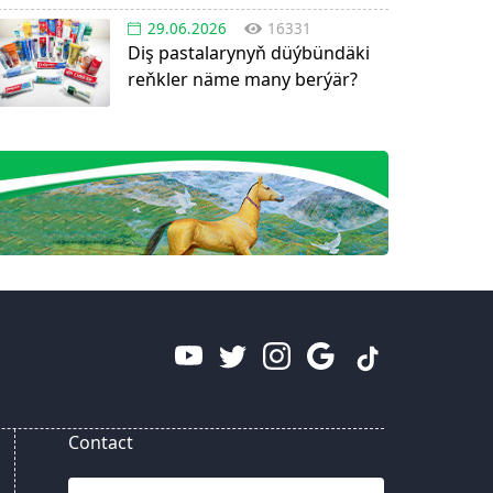
29.06.2026
16331
Diş pastalarynyň düýbündäki
reňkler näme many berýär?
Contact