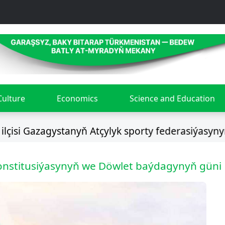
Culture
Economics
Science and Education
zagystanyň Atçylyk sporty federasiýasynyň prezid
nstitusiýasynyň we Döwlet baýdagynyň güni