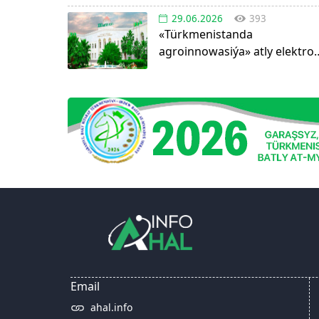
29.06.2026
393
«Türkmenistanda
agroinnowasiýa» atly elektro
görnüşdäki ylmy žurnal
dörediler
Email
ahal.info