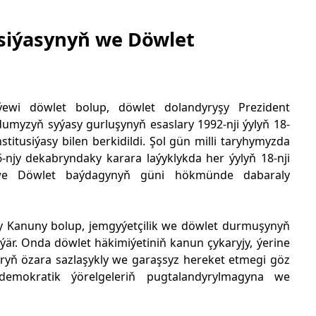
siýasynyň we Döwlet
ewi döwlet bolup, döwlet dolandyryşy Prezident
dumyzyň syýasy gurluşynyň esaslary 1992-nji ýylyň 18-
itusiýasy bilen berkidildi. Şol gün milli taryhymyzda
6-njy dekabryndaky karara laýyklykda her ýylyň 18-nji
 we Döwlet baýdagynyň güni hökmünde dabaraly
sy Kanuny bolup, jemgyýetçilik we döwlet durmuşynyň
ýär. Onda döwlet häkimiýetiniň kanun çykaryjy, ýerine
laryň özara sazlaşykly we garaşsyz hereket etmegi göz
emokratik ýörelgeleriň pugtalandyrylmagyna we