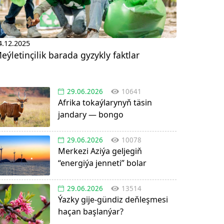
4.12.2025
eýletinçilik barada gyzykly faktlar
29.06.2026
10641
Afrika tokaýlarynyň täsin
jandary — bongo
29.06.2026
10078
Merkezi Aziýa geljegiň
“energiýa jenneti” bolar
29.06.2026
13514
Ýazky gije-gündiz deňleşmesi
haçan başlanýar?