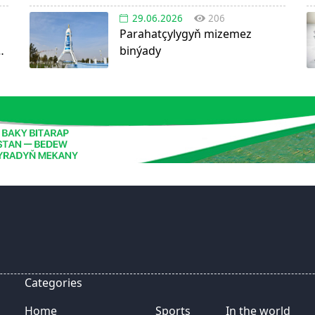
29.06.2026
206
Parahatçylygyň mizemez
n
binýady
Categories
Home
Sports
In the world