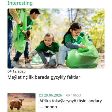
Interesting
04.12.2025
Meýletinçilik barada gyzykly faktlar
29.06.2026
10653
Afrika tokaýlarynyň täsin jandary
— bongo