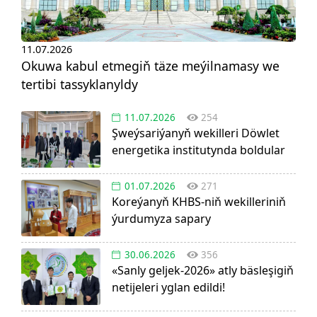
11.07.2026
Okuwa kabul etmegiň täze meýilnamasy we
tertibi tassyklanyldy
11.07.2026
254
Şweýsariýanyň wekilleri Döwlet
energetika institutynda boldular
01.07.2026
271
Koreýanyň KHBS-niň wekilleriniň
ýurdumyza sapary
30.06.2026
356
«Sanly geljek-2026» atly bäsleşigiň
netijeleri yglan edildi!