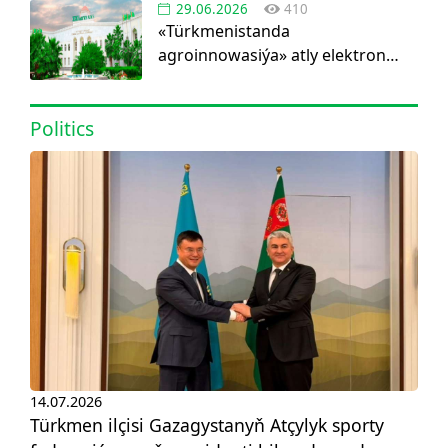
29.06.2026
410
«Türkmenistanda
agroinnowasiýa» atly elektron
görnüşdäki ylmy žurnal dörediler
Politics
14.07.2026
Türkmen ilçisi Gazagystanyň Atçylyk sporty