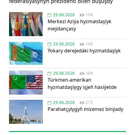
federasiýasynyň prezidenti bilen duşuşdy
29.06.2026
194
Merkezi Aziýa hyzmatdaşlyk
meýdançasy
29.06.2026
199
Ýokary derejedäki hyzmatdaşlyk
29.06.2026
209
Türkmen-amerikan
hyzmatdaşlygy işjeň häsiýetde
29.06.2026
215
Parahatçylygyň mizemez binýady