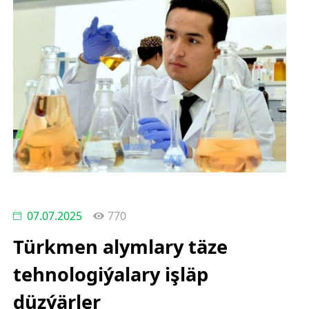
07.07.2025
770
Türkmen alymlary täze
tehnologiýalary işläp
düzýärler