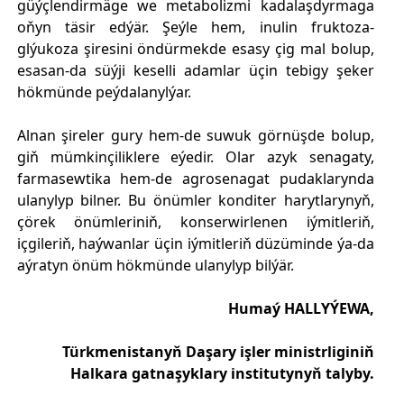
güýçlendirmäge we metabolizmi kadalaşdyrmaga
oňyn täsir edýär. Şeýle hem, inulin fruktoza-
glýukoza şiresini öndürmekde esasy çig mal bolup,
esasan-da süýji keselli adamlar üçin tebigy şeker
hökmünde peýdalanylýar.
Alnan şireler gury hem-de suwuk görnüşde bolup,
giň mümkinçiliklere eýedir. Olar azyk senagaty,
farmasewtika hem-de agrosenagat pudaklarynda
ulanylyp bilner. Bu önümler konditer harytlarynyň,
çörek önümleriniň, konserwirlenen iýmitleriň,
içgileriň, haýwanlar üçin iýmitleriň düzüminde ýa-da
aýratyn önüm hökmünde ulanylyp bilýär.
Humaý HALLYÝEWA,
Türkmenistanyň Daşary işler ministrliginiň
Halkara gatnaşyklary institutynyň talyby.