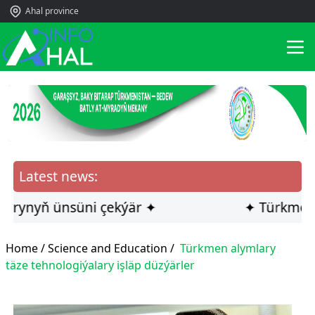
Ahal province
Latest news:
nyň ünsüni çekýär ✦
✦ Türkmen ilçis
Home /
Science and Education
/
Türkmen alymlary
täze tehnologiýalary işläp düzýärler