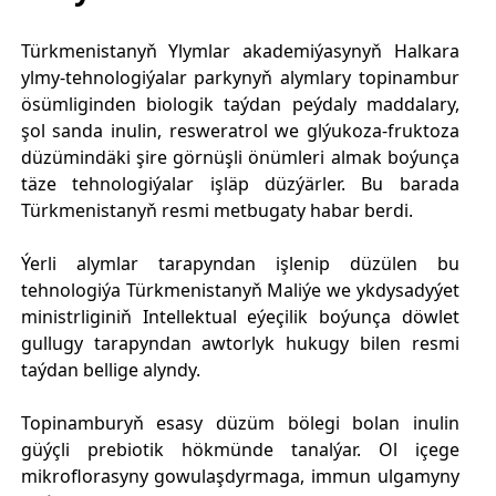
Türkmenistanyň Ylymlar akademiýasynyň Halkara
ylmy-tehnologiýalar parkynyň alymlary topinambur
ösümliginden biologik taýdan peýdaly maddalary,
şol sanda inulin, resweratrol we glýukoza-fruktoza
düzümindäki şire görnüşli önümleri almak boýunça
täze tehnologiýalar işläp düzýärler. Bu barada
Türkmenistanyň resmi metbugaty habar berdi.
Ýerli alymlar tarapyndan işlenip düzülen bu
tehnologiýa Türkmenistanyň Maliýe we ykdysadyýet
ministrliginiň Intellektual eýeçilik boýunça döwlet
gullugy tarapyndan awtorlyk hukugy bilen resmi
taýdan bellige alyndy.
Topinamburyň esasy düzüm bölegi bolan inulin
güýçli prebiotik hökmünde tanalýar. Ol içege
mikroflorasyny gowulaşdyrmaga, immun ulgamyny