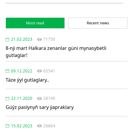
Most read
Recent news
21.02.2023
71750
8-nji mart Halkara zenanlar güni mynasybetli
gutlaglar!
09.12.2022
65541
Täze ýyl gutlaglary..
22.11.2020
28140
Güýz paslynyň sary ýapraklary
15.02.2023
26864