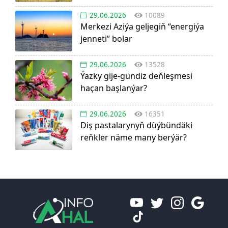
29.06.2026
10089
Merkezi Aziýa geljegiň “energiýa
jenneti” bolar
29.06.2026
13528
Ýazky gije-gündiz deňleşmesi
haçan başlanýar?
29.06.2026
16351
Diş pastalarynyň düýbündäki
reňkler näme many berýär?