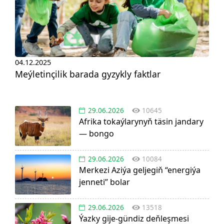
04.12.2025
Meýletinçilik barada gyzykly faktlar
29.06.2026
10645
Afrika tokaýlarynyň täsin jandary
— bongo
29.06.2026
10084
Merkezi Aziýa geljegiň “energiýa
jenneti” bolar
29.06.2026
13518
Ýazky gije-gündiz deňleşmesi