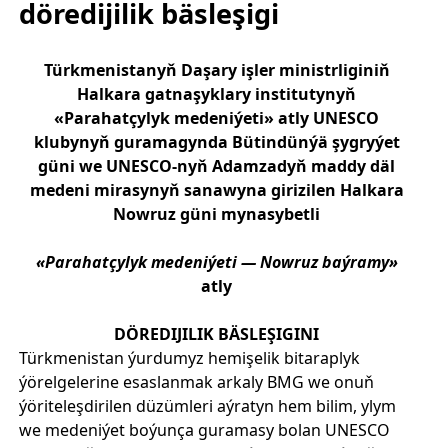
döredijilik bäsleşigi
Türkmenistanyň Daşary işler ministrliginiň
Halkara gatnaşyklary institutynyň
«Parahatçylyk medeniýeti» atly UNESCO
klubynyň guramagynda
Bütindünýä şygryýet
güni we
UNESCO
-nyň Adamzadyň maddy däl
medeni mirasynyň sanawyna girizilen Halkara
Nowruz güni mynasybetli
«Parahatçylyk medeniýeti — Nowruz baýramy»
atly
DÖREDIJILIK BÄSLEŞIGINI
Türkmenistan ýurdumyz hemişelik bitaraplyk
ýörelgelerine esaslanmak arkaly BMG we onuň
ýöriteleşdirilen düzümleri aýratyn hem bilim, ylym
we medeniýet boýunça guramasy bolan UNESCO