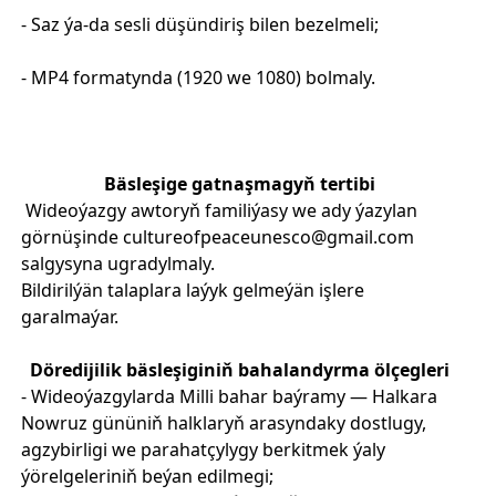
- Saz ýa-da sesli düşündiriş bilen bezelmeli;
- MP4 formatynda (1920 we 1080) bolmaly.
Bäsleşige gatnaşmagyň tertibi
Wideoýazgy awtoryň familiýasy we ady ýazylan
görnüşinde cultureofpeaceunesco@gmail.com
salgysyna ugradylmaly.
Bildirilýän talaplara laýyk gelmeýän işlere
garalmaýar.
Döredijilik bäsleşiginiň bahalandyrma ölçegleri
- Wideoýazgylarda Milli bahar baýramy — Halkara
Nowruz gününiň halklaryň arasyndaky dostlugy,
agzybirligi we parahatçylygy berkitmek ýaly
ýörelgeleriniň beýan edilmegi;