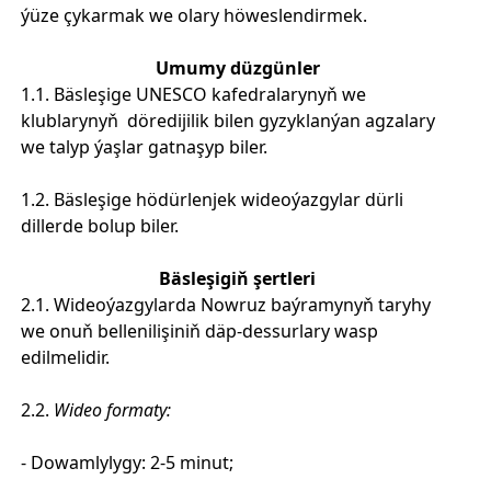
ýüze çykarmak we olary höweslendirmek.
Umumy düzgünler
1.1. Bäsleşige UNESCO kafedralarynyň we
klublarynyň döredijilik bilen gyzyklanýan agzalary
we talyp ýaşlar gatnaşyp biler.
1.2. Bäsleşige hödürlenjek wideoýazgylar dürli
dillerde bolup biler.
Bäsleşigiň şertleri
2.1. Wideoýazgylarda Nowruz baýramynyň taryhy
we onuň bellenilişiniň däp-dessurlary wasp
edilmelidir.
2.2.
Wideo formaty:
- Dowamlylygy: 2-5 minut;