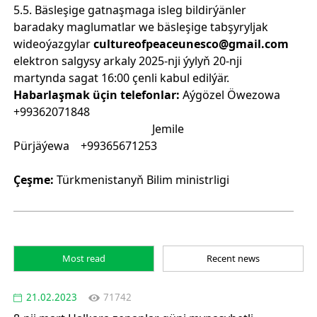
5.5. Bäsleşige gatnaşmaga isleg bildirýänler
baradaky maglumatlar we bäsleşige tabşyryljak
wideoýazgylar
cultureofpeaceunesco@gmail.com
elektron salgysy arkaly 2025-nji ýylyň 20-nji
martynda sagat 16:00 çenli kabul edilýär.
Habarlaşmak üçin telefonlar:
Aýgözel Öwezowa
+99362071848
Jemile
Pürjäýewa +99365671253
Çeşme:
Türkmenistanyň Bilim ministrligi
Most read
Recent news
21.02.2023
71742