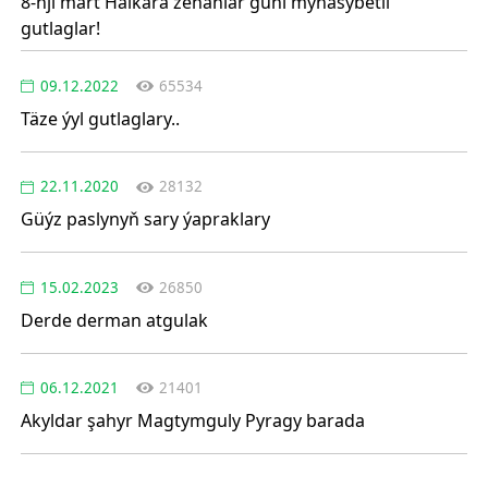
8-nji mart Halkara zenanlar güni mynasybetli
gutlaglar!
09.12.2022
65534
Täze ýyl gutlaglary..
22.11.2020
28132
Güýz paslynyň sary ýapraklary
15.02.2023
26850
Derde derman atgulak
06.12.2021
21401
Akyldar şahyr Magtymguly Pyragy barada