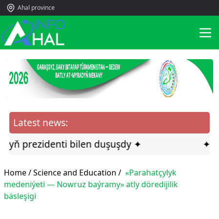
Ahal province
Latest news:
 prezidenti bilen duşuşdy ✦
✦ Merke
Home /
Science and Education
/
«Parahatçylyk
medeniýeti — Nowruz baýramy» atly döredijilik
bäsleşigi