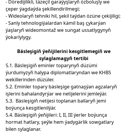
- Döredijilikli, täzeçil garaýyşlaryň özboluşly we
çeper ýagdaýda şekillendirilmegi;
- Wideolaryň tehniki hil, şekil taýdan özüne çekijiligi;
- Sanly tehnologiýalardan kämil baş çykarýan
ýaşlaryň wideomontaž we sungat ussatlygynyň
ýokarlylygy.
Bäsleşigiň ýeňijilerini kesgitlemegiň we
sylaglamagyň tertibi
5.1. Bäsleşigiň eminler toparynyň düzümi
ýurdumyzyň halypa diplomatlaryndan we KHBS
wekillerinden düzüler.
5.2. Eminler topary bäsleşige gatnaşýan agzalaryň
işlerini bahalandyrýar we netijelerini jemleýär.
5.3. Bäsleşigiň netijesi toplanan ballaryň jemi
boýunça kesgitlenilýär.
5.4. Bäsleşigiň ýeňijileri: I, II, III ýerler boýunça
hormat hatlary, şeýle hem ýadygärlik sowgatlary
bilen sylaglanar.