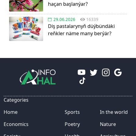
haçan başlanýar?
29.06.2026
16339
Diş pastalarynyň düýbündäki
reňkler näme many berýär?
Categories
Home
Sports
In the world
Economics
Poetry
Nature