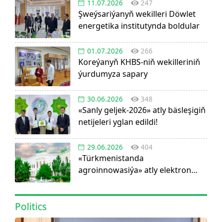
11.07.2026
247
Şweýsariýanyň wekilleri Döwlet
energetika institutynda boldular
01.07.2026
266
Koreýanyň KHBS-niň wekilleriniň
ýurdumyza sapary
30.06.2026
348
«Sanly geljek-2026» atly bäsleşigiň
netijeleri yglan edildi!
29.06.2026
404
«Türkmenistanda
agroinnowasiýa» atly elektron
görnüşdäki ylmy žurnal dörediler
Politics