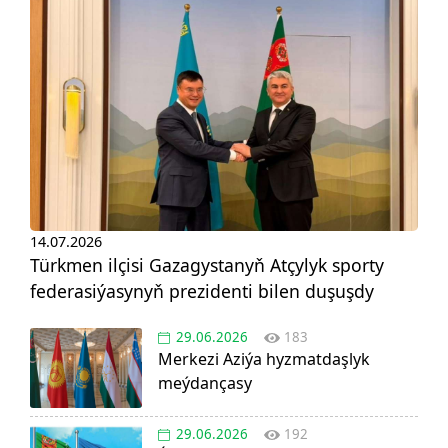
14.07.2026
Türkmen ilçisi Gazagystanyň Atçylyk sporty
federasiýasynyň prezidenti bilen duşuşdy
29.06.2026
183
Merkezi Aziýa hyzmatdaşlyk
meýdançasy
29.06.2026
192