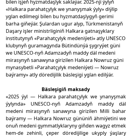
bilen işjeň hyzmatdaşlyk saklaýar. 2025-nji ýylyň
«Halkara parahatçylyk we ynanyşmak ýyly» diýlip
yglan edilmegi bilen bu hyzmatdaşlygyň gerimi
barha giňeýär. Şulardan ugur alyp, Türkmenistanyň
Daşary işler ministrliginiň Halkara gatnaşyklary
institutynyň «Parahatçylyk medeniýeti» atly UNESCO
klubynyň guramagynda Bütindünýä şygryýet güni
we UNESCO-nyň Adamzadyň maddy däl medeni
mirasynyň sanawyna girizilen Halkara Nowruz güni
mynasybetli «Parahatçylyk medeniýeti — Nowruz
baýramy» atly döredijilik bäsleşigi yglan edilýär.
Bäsleşigiň maksady
«2025 ýyl — Halkara parahatçylyk we ynanyşmak
ýylynda» UNESCO-nyň Adamzadyň maddy däl
medeni mirasynyň sanawyna girizilen Milli bahar
baýramy — Halkara Nowruz gününiň ähmiýetini we
onuň medeni gymmatlyklaryny giňden wagyz etmek
hem-de zehinli, çeper döredijilige ukyply ýaşlary