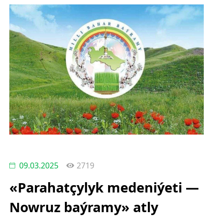
09.03.2025
2719
«Parahatçylyk medeniýeti —
Nowruz baýramy» atly