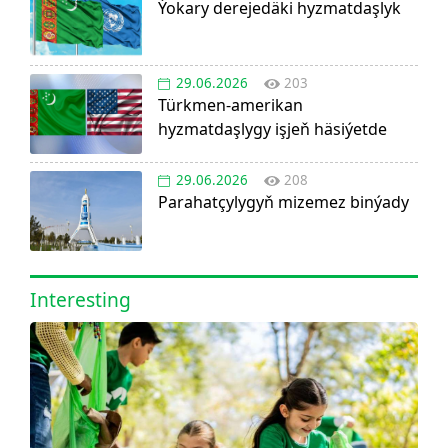
Ýokary derejedäki hyzmatdaşlyk
29.06.2026
203
Türkmen-amerikan
hyzmatdaşlygy işjeň häsiýetde
29.06.2026
208
Parahatçylygyň mizemez binýady
Interesting