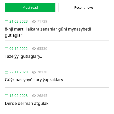
Most read
Recent news
21.02.2023
71739
8-nji mart Halkara zenanlar güni mynasybetli
gutlaglar!
09.12.2022
65530
Täze ýyl gutlaglary..
22.11.2020
28130
Güýz paslynyň sary ýapraklary
15.02.2023
26845
Derde derman atgulak