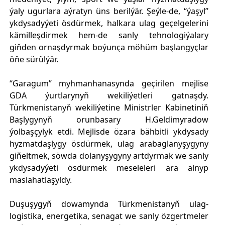
ýaly ugurlara aýratyn üns berilýär. Şeýle-de, “ýaşyl”
ykdysadyýeti ösdürmek, halkara ulag geçelgelerini
kämilleşdirmek hem-de sanly tehnologiýalary
giňden ornaşdyrmak boýunça möhüm başlangyçlar
öňe sürülýär.
“Garagum” myhmanhanasynda geçirilen mejlise
GDA ýurtlarynyň wekiliýetleri gatnaşdy.
Türkmenistanyň wekiliýetine Ministrler Kabinetiniň
Başlygynyň orunbasary H.Geldimyradow
ýolbaşçylyk etdi. Mejlisde özara bähbitli ykdysady
hyzmatdaşlygy ösdürmek, ulag arabaglanyşygyny
giňeltmek, söwda dolanyşygyny artdyrmak we sanly
ykdysadyýeti ösdürmek meseleleri ara alnyp
maslahatlaşyldy.
Duşuşygyň dowamynda Türkmenistanyň ulag-
logistika, energetika, senagat we sanly özgertmeler