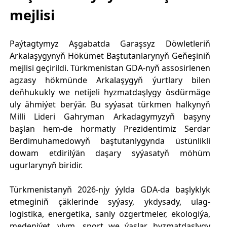
mejlisi
Paýtagtymyz Aşgabatda Garaşsyz Döwletleriň
Arkalaşygynyň Hökümet Baştutanlarynyň Geňeşiniň
mejlisi geçirildi. Türkmenistan GDA-nyň assosirlenen
agzasy hökmünde Arkalaşygyň ýurtlary bilen
deňhukukly we netijeli hyzmatdaşlygy ösdürmäge
uly ähmiýet berýär. Bu syýasat türkmen halkynyň
Milli Lideri Gahryman Arkadagymyzyň başyny
başlan hem-de hormatly Prezidentimiz Serdar
Berdimuhamedowyň baştutanlygynda üstünlikli
dowam etdirilýän daşary syýasatyň möhüm
ugurlarynyň biridir.
Türkmenistanyň 2026-njy ýylda GDA-da başlyklyk
etmeginiň çäklerinde syýasy, ykdysady, ulag-
logistika, energetika, sanly özgertmeler, ekologiýa,
medeniýet, ylym, sport we ýaşlar hyzmatdaşlygy