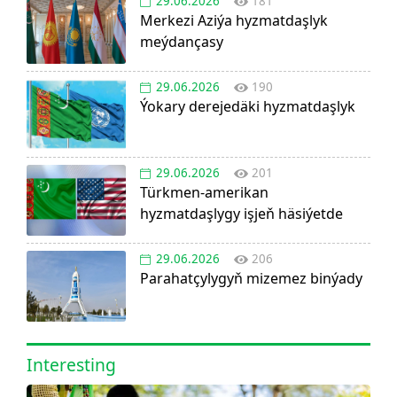
29.06.2026
181
Merkezi Aziýa hyzmatdaşlyk
meýdançasy
29.06.2026
190
Ýokary derejedäki hyzmatdaşlyk
29.06.2026
201
Türkmen-amerikan
hyzmatdaşlygy işjeň häsiýetde
29.06.2026
206
Parahatçylygyň mizemez binýady
Interesting