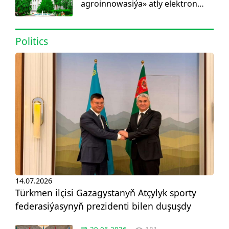
agroinnowasiýa» atly elektron
görnüşdäki ylmy žurnal dörediler
Politics
14.07.2026
Türkmen ilçisi Gazagystanyň Atçylyk sporty
federasiýasynyň prezidenti bilen duşuşdy