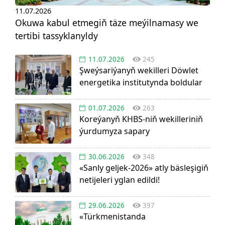
11.07.2026
Okuwa kabul etmegiň täze meýilnamasy we
tertibi tassyklanyldy
11.07.2026
245
Şweýsariýanyň wekilleri Döwlet
energetika institutynda boldular
01.07.2026
263
Koreýanyň KHBS-niň wekilleriniň
ýurdumyza sapary
30.06.2026
348
«Sanly geljek-2026» atly bäsleşigiň
netijeleri yglan edildi!
29.06.2026
397
«Türkmenistanda