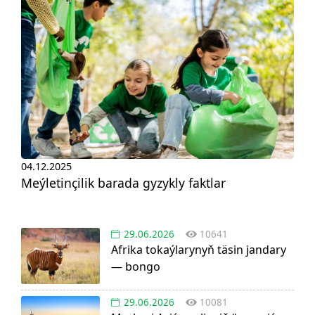
04.12.2025
Meýletinçilik barada gyzykly faktlar
29.06.2026
10641
Afrika tokaýlarynyň täsin jandary
— bongo
29.06.2026
10081