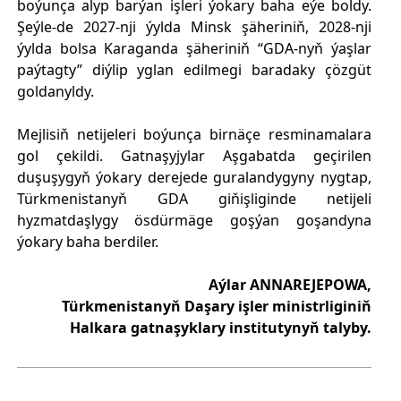
boýunça alyp barýan işleri ýokary baha eýe boldy.
Şeýle-de 2027-nji ýylda Minsk şäheriniň, 2028-nji
ýylda bolsa Karaganda şäheriniň “GDA-nyň ýaşlar
paýtagty” diýlip yglan edilmegi baradaky çözgüt
goldanyldy.
Mejlisiň netijeleri boýunça birnäçe resminamalara
gol çekildi. Gatnaşyjylar Aşgabatda geçirilen
duşuşygyň ýokary derejede guralandygyny nygtap,
Türkmenistanyň GDA giňişliginde netijeli
hyzmatdaşlygy ösdürmäge goşýan goşandyna
ýokary baha berdiler.
Aýlar ANNAREJEPOWA,
Türkmenistanyň Daşary işler ministrliginiň
Halkara gatnaşyklary institutynyň talyby.