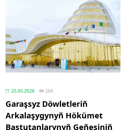
25.05.2026
269
Garaşsyz Döwletleriň
Arkalaşygynyň Hökümet
Baştutanlarynyň Geňeşiniň