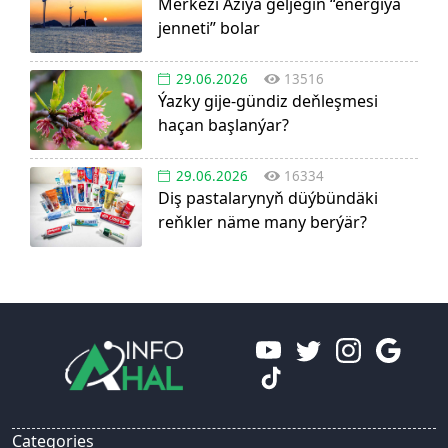
Merkezi Aziýa geljegiň “energiýa
jenneti” bolar
29.06.2026
13516
Ýazky gije-gündiz deňleşmesi
haçan başlanýar?
29.06.2026
16334
Diş pastalarynyň düýbündäki
reňkler näme many berýär?
Categories