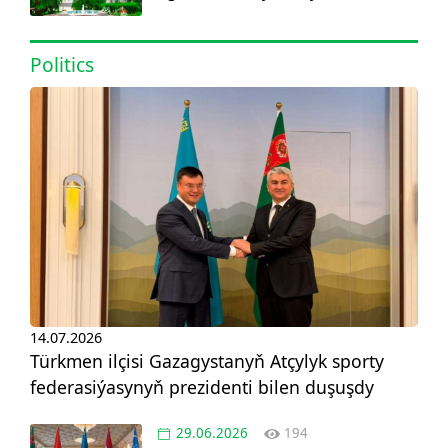
görnüşdäki ylmy žurnal dörediler
Politics
14.07.2026
Türkmen ilçisi Gazagystanyň Atçylyk sporty
federasiýasynyň prezidenti bilen duşuşdy
29.06.2026
194