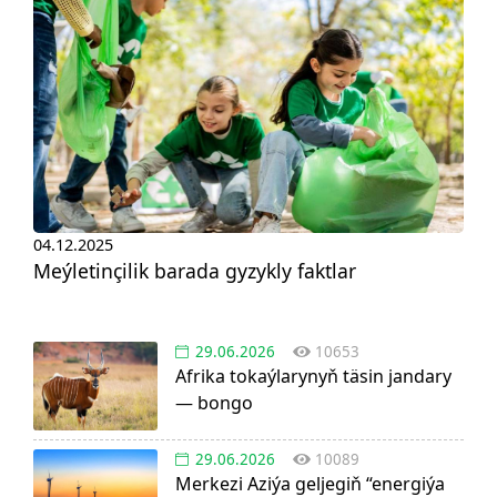
04.12.2025
Meýletinçilik barada gyzykly faktlar
29.06.2026
10653
Afrika tokaýlarynyň täsin jandary
— bongo
29.06.2026
10089
Merkezi Aziýa geljegiň “energiýa