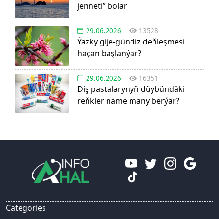
jenneti” bolar
29.06.2026
13528
Ýazky gije-gündiz deňleşmesi
haçan başlanýar?
29.06.2026
16351
Diş pastalarynyň düýbündäki
reňkler näme many berýär?
Categories