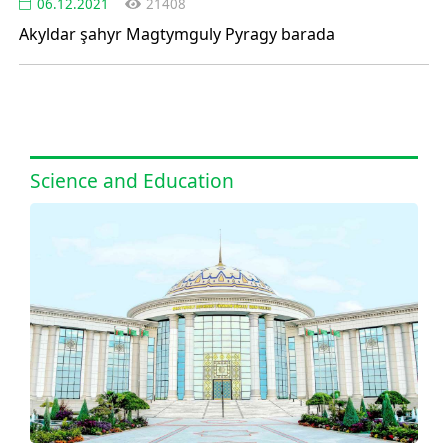
06.12.2021
21408
Akyldar şahyr Magtymguly Pyragy barada
Science and Education