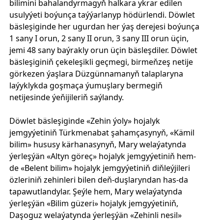
bilimini bahalandyrmagyň halkara ykrar edilen
usulyýeti boýunça taýýarlanyp hödürlendi. Döwlet
bäsleşiginde her ugurdan her ýaş derejesi boýunça
1 sany I orun, 2 sany II orun, 3 sany III orun üçin,
jemi 48 sany baýrakly orun üçin bäsleşdiler. Döwlet
bäsleşiginiň çekeleşikli geçmegi, birmeňzeş netije
görkezen ýaşlara Düzgünnamanyň talaplaryna
laýyklykda goşmaça ýumuşlary bermegiň
netijesinde ýeňijileriň saýlandy.
Döwlet bäsleşiginde «Zehin ýoly» hojalyk
jemgyýetiniň Türkmenabat şahamçasynyň, «Kämil
bilim» hususy kärhanasynyň, Mary welaýatynda
ýerleşýän «Altyn göreç» hojalyk jemgyýetiniň hem-
de «Belent bilim» hojalyk jemgyýetiniň diňleýjileri
özleriniň zehinleri bilen deň-duşlaryndan has-da
tapawutlandylar. Şeýle hem, Mary welaýatynda
ýerleşýän «Bilim güzeri» hojalyk jemgyýetiniň,
Daşoguz welaýatynda ýerleşýän «Zehinli nesil»