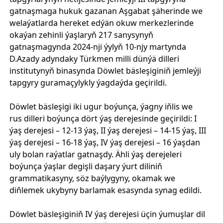
gatnaşmaga hukuk gazanan Aşgabat şäherinde we
welaýatlarda hereket edýän okuw merkezlerinde
okaýan zehinli ýaşlaryň 217 sanysynyň
gatnaşmagynda 2024-nji ýylyň 10-njy martynda
D.Azady adyndaky Türkmen milli dünýä dilleri
institutynyň binasynda Döwlet bäsleşiginiň jemleýji
tapgyry guramaçylykly ýagdaýda geçirildi.
Döwlet bäsleşigi iki ugur boýunça, ýagny iňlis we
rus dilleri boýunça dört ýaş derejesinde geçirildi: I
ýaş derejesi – 12-13 ýaş, II ýaş derejesi – 14-15 ýaş, III
ýaş derejesi – 16-18 ýaş, IV ýaş derejesi – 16 ýaşdan
uly bolan raýatlar gatnaşdy. Ähli ýaş derejeleri
boýunça ýaşlar degişli daşary ýurt diliniň
grammatikasyny, söz baýlygyny, okamak we
diňlemek ukybyny barlamak esasynda synag edildi.
Döwlet bäsleşiginiň IV ýaş derejesi üçin ýumuşlar dil