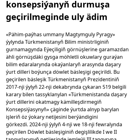
konsepsiýanyň durmuşa
geçirilmeginde uly ädim
«Pähim-paýhas ummany Magtymguly Pyragy»
ýylynda Türkmenistanyň Bilim ministrliginiň
gurnamagynda Eýeçiligiň görnüşlerine garamazdan
ähli görnüşdäki gysga möhletli okuwlary guraýan
bilim edaralarynda okaýanlaryň arasynda daşary
ýurt dilleri boýunça döwlet bäsleşigi geçirildi. Bu
geçirilen bäsleşik Türkmenistanyň Prezidentiniň
2017-nji ýylyň 22-nji dekabrynda çykaran 519 belgili
karary bilen tassyklanylan «Türkmenistanda daşary
ýurt dillerini okatmagy kämilleşdirmegiň
Konsepsiýasynyň» çäginde ýurtda alnyp barylan
işleriň öz ýokary netijesini berýändigini
görkezdi. 2024-nji ýylyň 4-nji we 18-nji fewralynda
geçirilen Döwlet bäsleşiginiň degişlilikde I we II
tapgyrlarynyň netijesinde jemleýji III tapgyryna