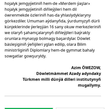
hojalyk jemgyýetiniň hem-de «Merdem ýaşlar»
hojalyk jemgyýetiniň diňleýjileri hem dil
öwrenmekde özleriniň has-da yhlaslydyklaryny
görkezdiler. Umuman aýdanyňda, ýurdumyzyň dürli
künjeklerinde ýerleşýän 16 sany okuw merkezleriniň
we olaryň şahamçalarynyň diňleýjileri baýrakly
orunlara mynasyp bolmagy başardylar. Döwlet
bäsleşiginiň ýeňijileri yglan edilip, olara Bilim
ministrliginiň Diplomlary hem-de gymmat bahaly
sowgatlar gowşuryldy.
Azim ÖWEZOW,
Döwletmämmet Azady adyndaky
Türkmen milli dünýä dilleri institutynyň
mugallymy.