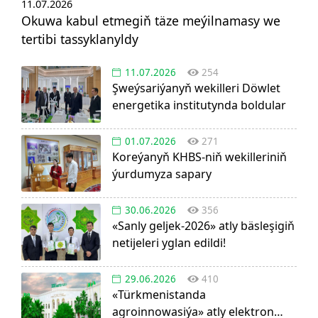
11.07.2026
Okuwa kabul etmegiň täze meýilnamasy we
tertibi tassyklanyldy
11.07.2026
254
Şweýsariýanyň wekilleri Döwlet
energetika institutynda boldular
01.07.2026
271
Koreýanyň KHBS-niň wekilleriniň
ýurdumyza sapary
30.06.2026
356
«Sanly geljek-2026» atly bäsleşigiň
netijeleri yglan edildi!
29.06.2026
410
«Türkmenistanda
agroinnowasiýa» atly elektron