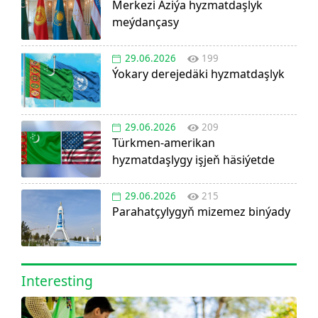
Merkezi Aziýa hyzmatdaşlyk
meýdançasy
29.06.2026
199
Ýokary derejedäki hyzmatdaşlyk
29.06.2026
209
Türkmen-amerikan
hyzmatdaşlygy işjeň häsiýetde
29.06.2026
215
Parahatçylygyň mizemez binýady
Interesting