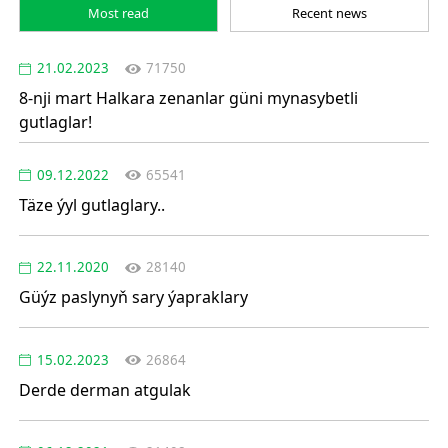
Most read
Recent news
21.02.2023
71750
8-nji mart Halkara zenanlar güni mynasybetli
gutlaglar!
09.12.2022
65541
Täze ýyl gutlaglary..
22.11.2020
28140
Güýz paslynyň sary ýapraklary
15.02.2023
26864
Derde derman atgulak