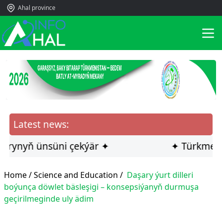
Ahal province
Latest news:
nyň ünsüni çekýär ✦
✦ Türkmen ilçis
Home /
Science and Education
/
Daşary ýurt dilleri
boýunça döwlet bäsleşigi – konsepsiýanyň durmuşa
geçirilmeginde uly ädim