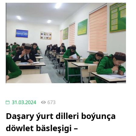
31.03.2024
673
Daşary ýurt dilleri boýunça
döwlet bäsleşigi –