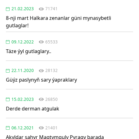
21.02.2023
71741
8-nji mart Halkara zenanlar güni mynasybetli
gutlaglar!
09.12.2022
65533
Täze ýyl gutlaglary..
22.11.2020
28132
Güýz paslynyň sary ýapraklary
15.02.2023
26850
Derde derman atgulak
06.12.2021
21401
Akyldar şahyr Magtymguly Pyragy barada