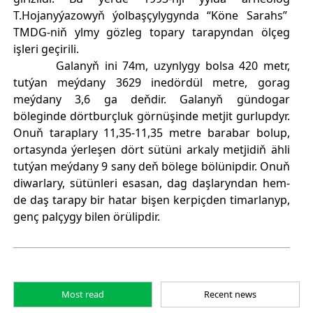
T.Hojanyýazowyň ýolbaşçylygynda “Köne Sarahs”
TMDG-niň ylmy gözleg topary tarapyndan ölçeg
işleri geçirili.
Galanyň ini 74m, uzynlygy bolsa 420 metr,
tutýan meýdany 3629 inedördül metre, gorag
meýdany 3,6 ga deňdir. Galanyň gündogar
böleginde dörtburçluk görnüşinde metjit gurlupdyr.
Onuň taraplary 11,35-11,35 metre barabar bolup,
ortasynda ýerleşen dört sütüni arkaly metjidiň ähli
tutýan meýdany 9 sany deň bölege bölünipdir. Onuň
diwarlary, sütünleri esasan, dag daşlaryndan hem-
de daş tarapy bir hatar bişen kerpiçden timarlanyp,
genç palçygy bilen örülipdir.
Most read
Recent news