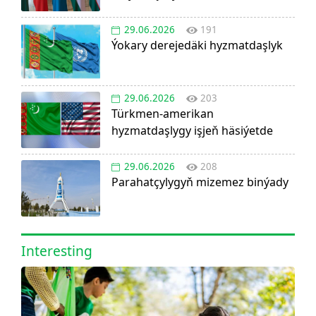
29.06.2026
191
Ýokary derejedäki hyzmatdaşlyk
29.06.2026
203
Türkmen-amerikan
hyzmatdaşlygy işjeň häsiýetde
29.06.2026
208
Parahatçylygyň mizemez binýady
Interesting