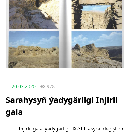
20.02.2020
928
Sarahysyň ýadygärligi Injirli
gala
Injirli gala ýadygärligi IX-XIII asyra degişlidir.