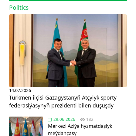
Politics
14.07.2026
Türkmen ilçisi Gazagystanyň Atçylyk sporty
federasiýasynyň prezidenti bilen duşuşdy
29.06.2026
182
Merkezi Aziýa hyzmatdaşlyk
meýdançasy