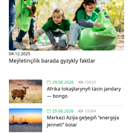
04.12.2025
Meýletinçilik barada gyzykly faktlar
29.06.2026
10645
Afrika tokaýlarynyň täsin jandary
— bongo
29.06.2026
10084
Merkezi Aziýa geljegiň “energiýa
jenneti” bolar