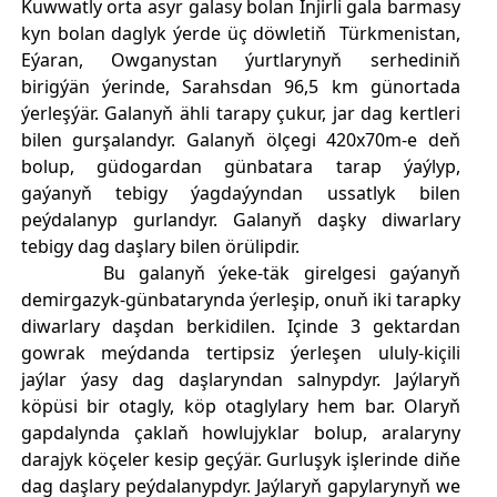
Kuwwatly orta asyr galasy bolan Injirli gala barmasy
kyn bolan daglyk ýerde üç döwletiň Türkmenistan,
Eýaran, Owganystan ýurtlarynyň serhediniň
birigýän ýerinde, Sarahsdan 96,5 km günortada
ýerleşýär. Galanyň ähli tarapy çukur, jar dag kertleri
bilen gurşalandyr. Galanyň ölçegi 420x70m-e deň
bolup, güdogardan günbatara tarap ýaýlyp,
gaýanyň tebigy ýagdaýyndan ussatlyk bilen
peýdalanyp gurlandyr. Galanyň daşky diwarlary
tebigy dag daşlary bilen örülipdir.
Bu galanyň ýeke-täk girelgesi gaýanyň
demirgazyk-günbatarynda ýerleşip, onuň iki tarapky
diwarlary daşdan berkidilen. Içinde 3 gektardan
gowrak meýdanda tertipsiz ýerleşen ululy-kiçili
jaýlar ýasy dag daşlaryndan salnypdyr. Jaýlaryň
köpüsi bir otagly, köp otaglylary hem bar. Olaryň
gapdalynda çaklaň howlujyklar bolup, aralaryny
darajyk köçeler kesip geçýär. Gurluşyk işlerinde diňe
dag daşlary peýdalanypdyr. Jaýlaryň gapylarynyň we