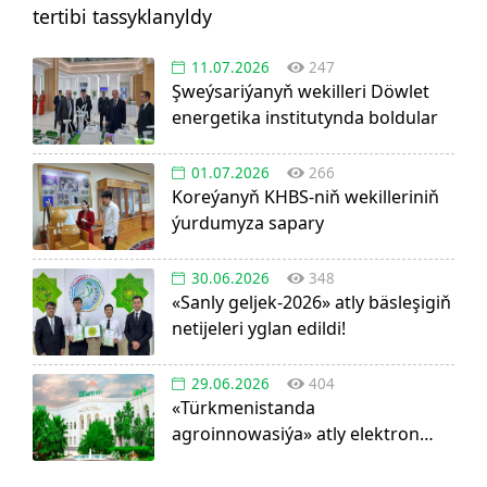
tertibi tassyklanyldy
11.07.2026
247
Şweýsariýanyň wekilleri Döwlet
energetika institutynda boldular
01.07.2026
266
Koreýanyň KHBS-niň wekilleriniň
ýurdumyza sapary
30.06.2026
348
«Sanly geljek-2026» atly bäsleşigiň
netijeleri yglan edildi!
29.06.2026
404
«Türkmenistanda
agroinnowasiýa» atly elektron
görnüşdäki ylmy žurnal dörediler