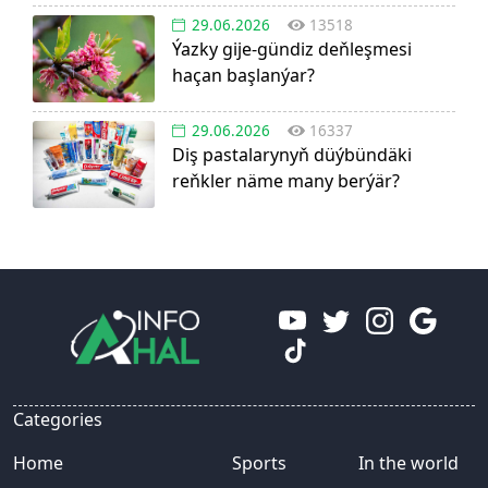
29.06.2026
13518
Ýazky gije-gündiz deňleşmesi
haçan başlanýar?
29.06.2026
16337
Diş pastalarynyň düýbündäki
reňkler näme many berýär?
Categories
Home
Sports
In the world