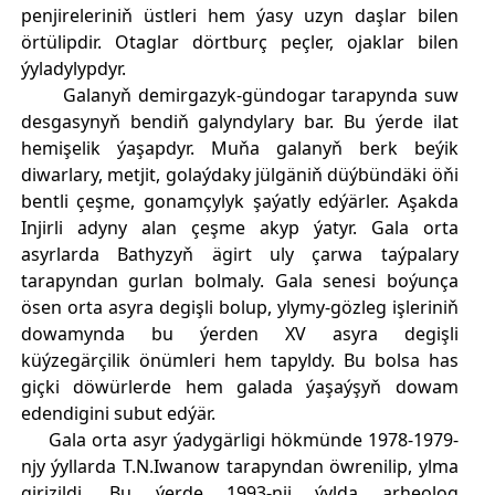
penjireleriniň üstleri hem ýasy uzyn daşlar bilen
örtülipdir. Otaglar dörtburç peçler, ojaklar bilen
ýyladylypdyr.
Galanyň demirgazyk-gündogar tarapynda suw
desgasynyň bendiň galyndylary bar. Bu ýerde ilat
hemişelik ýaşapdyr. Muňa galanyň berk beýik
diwarlary, metjit, golaýdaky jülgäniň düýbündäki öňi
bentli çeşme, gonamçylyk şaýatly edýärler. Aşakda
Injirli adyny alan çeşme akyp ýatyr. Gala orta
asyrlarda Bathyzyň ägirt uly çarwa taýpalary
tarapyndan gurlan bolmaly. Gala senesi boýunça
ösen orta asyra degişli bolup, ylymy-gözleg işleriniň
dowamynda bu ýerden XV asyra degişli
küýzegärçilik önümleri hem tapyldy. Bu bolsa has
giçki döwürlerde hem galada ýaşaýşyň dowam
edendigini subut edýär.
Gala orta asyr ýadygärligi hökmünde 1978-1979-
njy ýyllarda T.N.Iwanow tarapyndan öwrenilip, ylma
girizildi. Bu ýerde 1993-nji ýylda arheolog