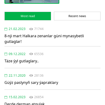
Most read
Recent news
21.02.2023
71744
8-nji mart Halkara zenanlar güni mynasybetli
gutlaglar!
09.12.2022
65536
Täze ýyl gutlaglary..
22.11.2020
28136
Güýz paslynyň sary ýapraklary
15.02.2023
26854
Derde derman atgulak