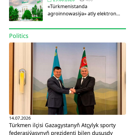
«Türkmenistanda
agroinnowasiýa» atly elektron
görnüşdäki ylmy žurnal dörediler
Politics
14.07.2026
Türkmen ilçisi Gazagystanyň Atçylyk sporty
federasiýasynyň prezidenti bilen duşuşdy