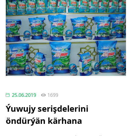
25.06.2019
1699
Ýuwujy serişdelerini
öndürýän kärhana