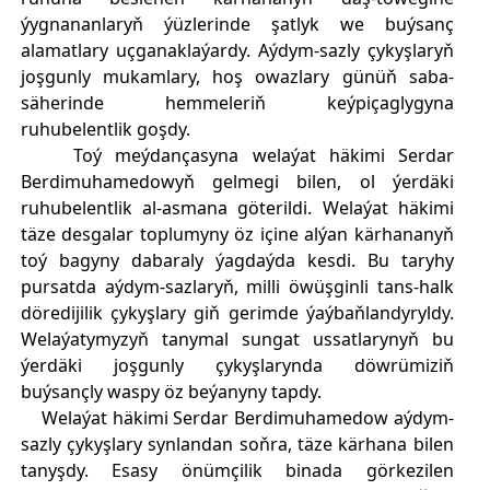
ýygnananlaryň ýüzlerinde şatlyk we buýsanç
alamatlary uçganaklaýardy. Aýdym-sazly çykyşlaryň
joşgunly mukamlary, hoş owazlary günüň saba-
säherinde hemmeleriň keýpiçaglygyna
ruhubelentlik goşdy.
Toý meýdançasyna welaýat häkimi Serdar
Berdimuhamedowyň gelmegi bilen, ol ýerdäki
ruhubelentlik al-asmana göterildi. Welaýat häkimi
täze desgalar toplumyny öz içine alýan kärhananyň
toý bagyny dabaraly ýagdaýda kesdi. Bu taryhy
pursatda aýdym-sazlaryň, milli öwüşginli tans-halk
döredijilik çykyşlary giň gerimde ýaýbaňlandyryldy.
Welaýatymyzyň tanymal sungat ussatlarynyň bu
ýerdäki joşgunly çykyşlarynda döwrümiziň
buýsançly waspy öz beýanyny tapdy.
Welaýat häkimi Serdar Berdimuhamedow aýdym-
sazly çykyşlary synlandan soňra, täze kärhana bilen
tanyşdy. Esasy önümçilik binada görkezilen