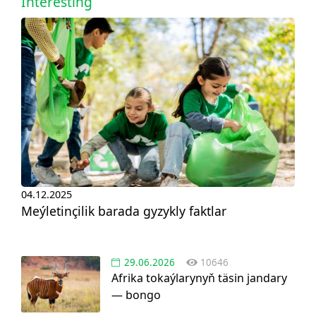
Interesting
04.12.2025
Meýletinçilik barada gyzykly faktlar
29.06.2026
10646
Afrika tokaýlarynyň täsin jandary
— bongo