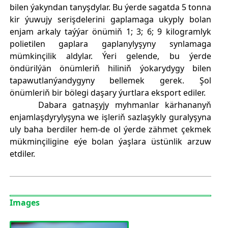
bilen ýakyndan tanyşdylar. Bu ýerde sagatda 5 tonna
kir ýuwujy serişdelerini gaplamaga ukyply bolan
enjam arkaly taýýar önümiň 1; 3; 6; 9 kilogramlyk
polietilen gaplara gaplanylyşyny synlamaga
mümkinçilik aldylar. Ýeri gelende, bu ýerde
öndürilýän önümleriň hiliniň ýokarydygy bilen
tapawutlanýandygyny bellemek gerek. Şol
önümleriň bir bölegi daşary ýurtlara eksport ediler.
Dabara gatnaşyjy myhmanlar kärhananyň
enjamlaşdyrylyşyna we işleriň sazlaşykly guralyşyna
uly baha berdiler hem-de ol ýerde zähmet çekmek
mükminçiligine eýe bolan ýaşlara üstünlik arzuw
etdiler.
Images