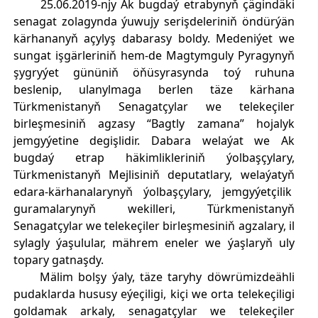
25.06.2019-njy Ak bugdaý etrabynyň çägindäki
senagat zolagynda ýuwujy serişdeleriniň öndürýän
kärhananyň açylyş dabarasy boldy. Medeniýet we
sungat işgärleriniň hem-de Magtymguly Pyragynyň
şygryýet gününiň öňüsyrasynda toý ruhuna
beslenip, ulanylmaga berlen täze kärhana
Türkmenistanyň Senagatçylar we telekeçiler
birleşmesiniň agzasy “Bagtly zamana” hojalyk
jemgyýetine degişlidir. Dabara welaýat we Ak
bugdaý etrap häkimlikleriniň ýolbaşçylary,
Türkmenistanyň Mejlisiniň deputatlary, welaýatyň
edara-kärhanalarynyň ýolbaşçylary, jemgyýetçilik
guramalarynyň wekilleri, Türkmenistanyň
Senagatçylar we telekeçiler birleşmesiniň agzalary, il
sylagly ýaşulular, mährem eneler we ýaşlaryň uly
topary gatnaşdy.
Mälim bolşy ýaly, täze taryhy döwrümizdeähli
pudaklarda hususy eýeçiligi, kiçi we orta telekeçiligi
goldamak arkaly, senagatçylar we telekeçiler