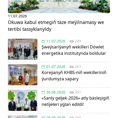
11.07.2026
Okuwa kabul etmegiň täze meýilnamasy we
tertibi tassyklanyldy
11.07.2026
249
Şweýsariýanyň wekilleri Döwlet
energetika institutynda boldular
01.07.2026
267
Koreýanyň KHBS-niň wekilleriniň
ýurdumyza sapary
30.06.2026
351
«Sanly geljek-2026» atly bäsleşigiň
netijeleri yglan edildi!
29.06.2026
406