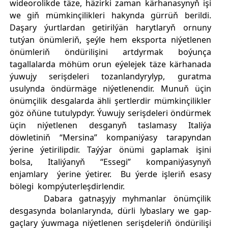
wideorolikde täze, häzirki zaman kärhanasynyň işi
we giň mümkinçilikleri hakynda gürrüň berildi.
Daşary ýurtlardan getirilýän harytlaryň ornuny
tutýan önümleriň, şeýle hem eksporta niýetlenen
önümleriň öndürilişini artdyrmak boýunça
tagallalarda möhüm orun eýelejek täze kärhanada
ýuwujy serişdeleri tozanlandyrylyp, guratma
usulynda öndürmäge niýetlenendir. Munuň üçin
önümçilik desgalarda ähli şertlerdir mümkinçilikler
göz öňüne tutulypdyr. Ýuwujy serişdeleri öndürmek
üçin niýetlenen desganyň taslamasy Italiýa
döwletiniň “Mersina” kompaniýasy tarapyndan
ýerine ýetirilipdir. Taýýar önümi gaplamak işini
bolsa, Italiýanyň “Essegi” kompaniýasynyň
enjamlary ýerine ýetirer. Bu ýerde işleriň esasy
bölegi kompýuterleşdirlendir.
Dabara gatnaşyjy myhmanlar önümçilik
desgasynda bolanlarynda, dürli lybaslary we gap-
gaçlary ýuwmaga niýetlenen serişdeleriň öndürilişi