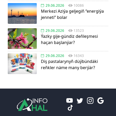
29.06.2026
10086
Merkezi Aziýa geljegiň “energiýa
jenneti” bolar
29.06.2026
13523
Ýazky gije-gündiz deňleşmesi
haçan başlanýar?
29.06.2026
16343
Diş pastalarynyň düýbündäki
reňkler näme many berýär?