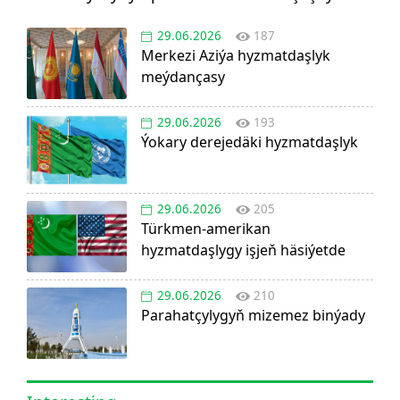
29.06.2026
187
Merkezi Aziýa hyzmatdaşlyk
meýdançasy
29.06.2026
193
Ýokary derejedäki hyzmatdaşlyk
29.06.2026
205
Türkmen-amerikan
hyzmatdaşlygy işjeň häsiýetde
29.06.2026
210
Parahatçylygyň mizemez binýady