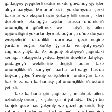
gatlagyny yzygiderli ösdürmekde guwandyryjy işler
alnyp barylýar. Mmunuň özi ýurdumyzda içerki
bazarlar we eksport üçin ýokary hilli önümçilikleri
döretmek, ekologiýa taýdan arassa önümleriň
önümçiligini giňeltmek we ilatyň iş bilen
üpjünçiligini ýokarlandyrmak boýunça öňde durýan
wezipeleriň üstünlikli durmuşa geçirilmegine
ýardam edýär. Soňky ýyllarda welaýatymyzyň
çäginde, ylaýta-da, Ak bugdaý etrabynyň çägindäki
senagat zolagynda ykdysadyýetiň döwlete dahylsyz
pudagynyň wekillerine degişli bolan täze
önümçilikleriň sanynyň barha artmagy has-da
buýsançlydyr. Ýuwujy serişdelerini öndürýän täze,
häzirki zaman kärhanasy şol önümçilikleriň üstüni
ýetirdi.
Täze kärhana giň çägi öz içine almak bilen,
özboluşly önümçilik şäherçesini ýatladýar. Düýn bu
künjek göze has ýakymly we gözel göründi. Toý
ruhuna beslenen kärhananyň daş-töwegine