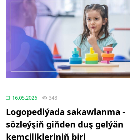
16.05.2026
348
Logopediýada sakawlanma -
sözleýşiň giňden duş gelýän
kemçilikleriniň biri