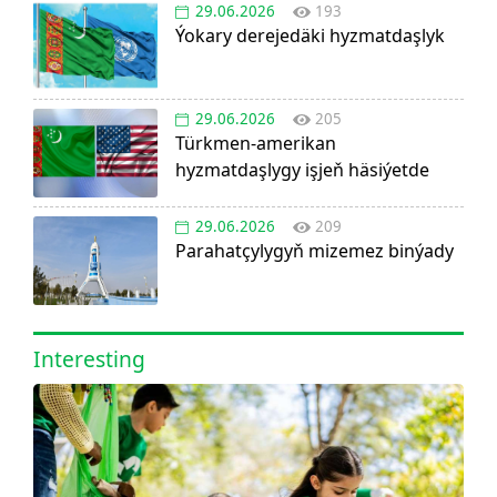
29.06.2026
193
Ýokary derejedäki hyzmatdaşlyk
29.06.2026
205
Türkmen-amerikan
hyzmatdaşlygy işjeň häsiýetde
29.06.2026
209
Parahatçylygyň mizemez binýady
Interesting