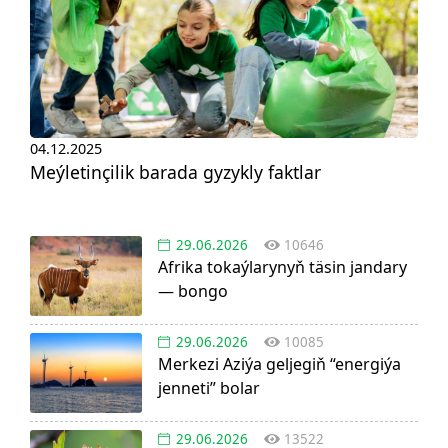
04.12.2025
Meýletinçilik barada gyzykly faktlar
29.06.2026
10646
Afrika tokaýlarynyň täsin jandary
— bongo
29.06.2026
10085
Merkezi Aziýa geljegiň “energiýa
jenneti” bolar
29.06.2026
13522