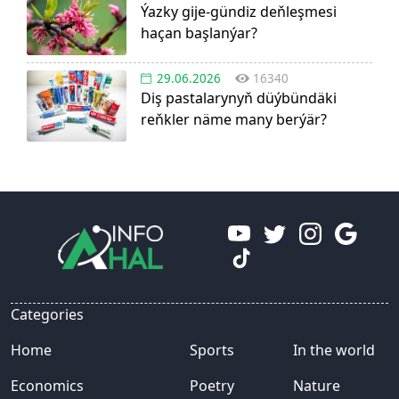
Ýazky gije-gündiz deňleşmesi
haçan başlanýar?
29.06.2026
16340
Diş pastalarynyň düýbündäki
reňkler näme many berýär?
Categories
Home
Sports
In the world
Economics
Poetry
Nature