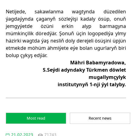
Netijede, sakawlanma wagtynda düzedilen
ýagdaýynda çaganyň sözleýişi kadaly ösüp, onuň
jemgyýetde özüni erkin alyp barmagyna
mümkinçilik döredýär. Şonuň üçin logopediýa ylmy
häzirki wagtda ýaş nesliň doly derejeli ösüşini üpjün
etmekde möhüm ähmiýete eýe bolan ugurlaryň biri
bolup çykyş edýär.
Mähri Babamyradowa,
S.Seýdi adyndaky Türkmen döwlet
mugallymçylyk
institutynyň 1-nji ýyl talyby.
Most read
Recent news
21.02.2023
71743