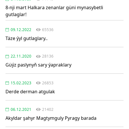
8-nji mart Halkara zenanlar güni mynasybetli
gutlaglar!
09.12.2022
65536
Täze ýyl gutlaglary..
22.11.2020
28136
Güýz paslynyň sary ýapraklary
15.02.2023
26853
Derde derman atgulak
06.12.2021
21402
Akyldar şahyr Magtymguly Pyragy barada