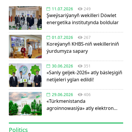
11.07.2026
249
Şweýsariýanyň wekilleri Döwlet
energetika institutynda boldular
01.07.2026
267
Koreýanyň KHBS-niň wekilleriniň
ýurdumyza sapary
30.06.2026
351
«Sanly geljek-2026» atly bäsleşigiň
netijeleri yglan edildi!
29.06.2026
406
«Türkmenistanda
agroinnowasiýa» atly elektron
görnüşdäki ylmy žurnal dörediler
Politics