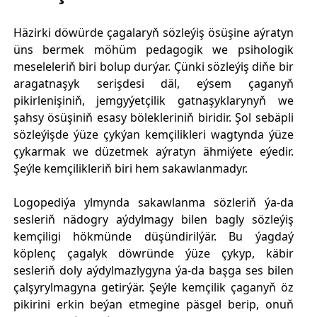
Häzirki döwürde çagalaryň sözleýiş ösüşine aýratyn
üns bermek möhüm pedagogik we psihologik
meseleleriň biri bolup durýar. Çünki sözleýiş diňe bir
aragatnaşyk serişdesi däl, eýsem çaganyň
pikirlenişiniň, jemgyýetçilik gatnaşyklarynyň we
şahsy ösüşiniň esasy bölekleriniň biridir. Şol sebäpli
sözleýişde ýüze çykýan kemçilikleri wagtynda ýüze
çykarmak we düzetmek aýratyn ähmiýete eýedir.
Şeýle kemçilikleriň biri hem sakawlanmadyr.
Logopediýa ylmynda sakawlanma sözleriň ýa-da
sesleriň nädogry aýdylmagy bilen bagly sözleýiş
kemçiligi hökmünde düşündirilýär. Bu ýagdaý
köplenç çagalyk döwründe ýüze çykyp, käbir
sesleriň doly aýdylmazlygyna ýa-da başga ses bilen
çalşyrylmagyna getirýär. Şeýle kemçilik çaganyň öz
pikirini erkin beýan etmegine päsgel berip, onuň