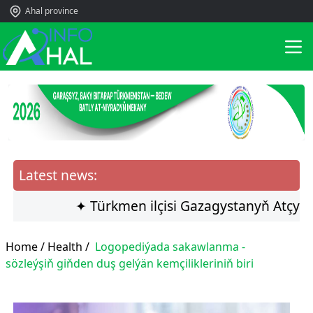
Ahal province
Latest news:
✦ Türkmen ilçisi Gazagystanyň Atçylyk s
Home /
Health
/
Logopediýada sakawlanma -
sözleýşiň giňden duş gelýän kemçilikleriniň biri