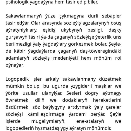
psihologik ýagdaýyna hem täsir edip biler.
Sakawlanmanyň ýüze çykmagyna dürli sebäpler
täsir edýär. Olar arasynda sözleýiş agzalarynyň ösüş
aýratynlyklary, eşidiş ukybynyň pesligi, daşky
gurşawyň täsiri ýa-da çaganyň sözleýişe ýeterlik üns
berilmezligi ýaly ýagdaýlary görkezmek bolar. Şeýle-
de käbir ýagdaýlarda çaganyň daş-töweregindäki
adamlaryň sözleýiş medeniýeti hem möhüm rol
oýnaýar.
Logopedik işler arkaly sakawlanmany düzetmek
mümkin bolup, bu ugurda yzygiderli maşklar we
ýörite usullar ulanylýar. Sesleri dogry aýtmagy
öwretmek, diliň we dodaklaryň hereketlerini
ösdürmek, söz baýlygyny artdyrmak ýaly çäreler
sözleýşi kämilleşdirmäge ýardam berýär. Şeýle
işlerde mugallymlaryň, ene-atalaryň we
logopedleriň hyzmatdaşlygy aýratyn möhümdir.