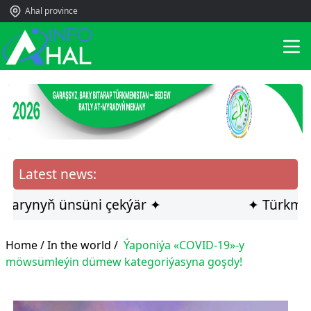
Ahal province
Latest news:
rynyň ünsüni çekýär ✦
✦ Türkmen ilçi
Home /
In the world
/
Ýaponiýa «COVID-19»-y
möwsümleýin dümew kategoriýasyna goşdy!