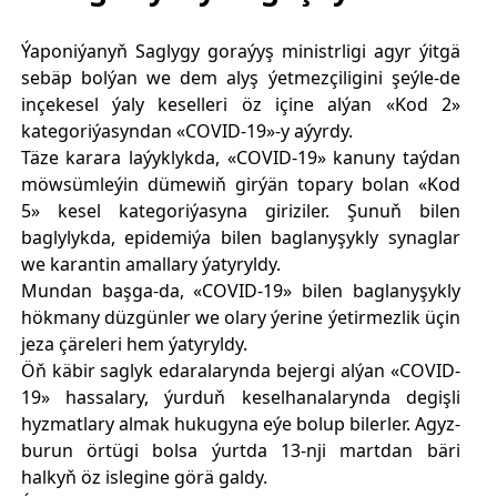
Ýaponiýanyň Saglygy goraýyş ministrligi agyr ýitgä
sebäp bolýan we dem alyş ýetmezçiligini şeýle-de
inçekesel ýaly keselleri öz içine alýan «Kod 2»
kategoriýasyndan «COVID-19»-y aýyrdy.
Täze karara laýyklykda, «COVID-19» kanuny taýdan
möwsümleýin dümewiň girýän topary bolan «Kod
5» kesel kategoriýasyna giriziler. Şunuň bilen
baglylykda, epidemiýa bilen baglanyşykly synaglar
we karantin amallary ýatyryldy.
Mundan başga-da, «COVID-19» bilen baglanyşykly
hökmany düzgünler we olary ýerine ýetirmezlik üçin
jeza çäreleri hem ýatyryldy.
Öň käbir saglyk edaralarynda bejergi alýan «COVID-
19» hassalary, ýurduň keselhanalarynda degişli
hyzmatlary almak hukugyna eýe bolup bilerler. Agyz-
burun örtügi bolsa ýurtda 13-nji martdan bäri
halkyň öz islegine görä galdy.