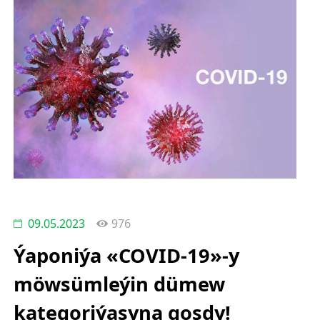
09.05.2023
976
Ýaponiýa «COVID-19»-y
möwsümleýin dümew
kategoriýasyna goşdy!