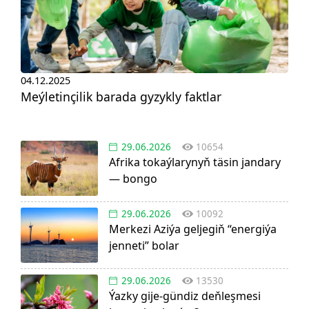
04.12.2025
Meýletinçilik barada gyzykly faktlar
29.06.2026
10654
Afrika tokaýlarynyň täsin jandary
— bongo
29.06.2026
10092
Merkezi Aziýa geljegiň “energiýa
jenneti” bolar
29.06.2026
13530
Ýazky gije-gündiz deňleşmesi