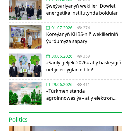
Şweýsariýanyň wekilleri Döwlet
energetika institutynda boldular
01.07.2026
274
Koreýanyň KHBS-niň wekilleriniň
ýurdumyza sapary
30.06.2026
359
«Sanly geljek-2026» atly bäsleşigiň
netijeleri yglan edildi!
29.06.2026
411
«Türkmenistanda
agroinnowasiýa» atly elektron
görnüşdäki ylmy žurnal dörediler
Politics