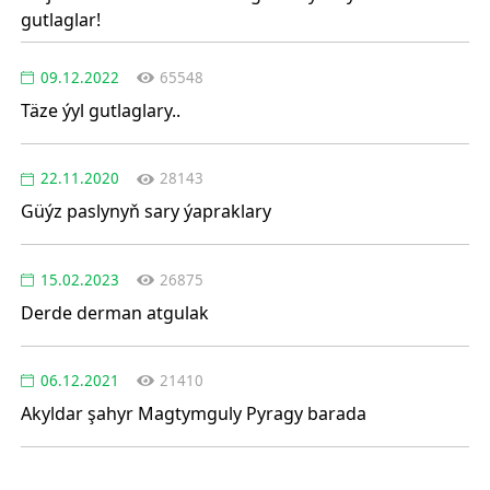
gutlaglar!
09.12.2022
65548
Täze ýyl gutlaglary..
22.11.2020
28143
Güýz paslynyň sary ýapraklary
15.02.2023
26875
Derde derman atgulak
06.12.2021
21410
Akyldar şahyr Magtymguly Pyragy barada