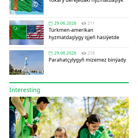
Ýokary derejedäki hyzmatdaşlyk
29.06.2026
211
Türkmen-amerikan
hyzmatdaşlygy işjeň häsiýetde
29.06.2026
218
Parahatçylygyň mizemez binýady
Interesting