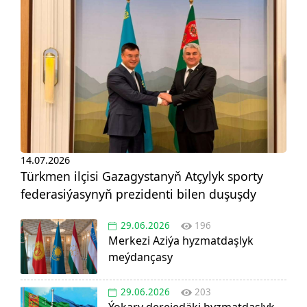
14.07.2026
Türkmen ilçisi Gazagystanyň Atçylyk sporty
federasiýasynyň prezidenti bilen duşuşdy
29.06.2026
196
Merkezi Aziýa hyzmatdaşlyk
meýdançasy
29.06.2026
203