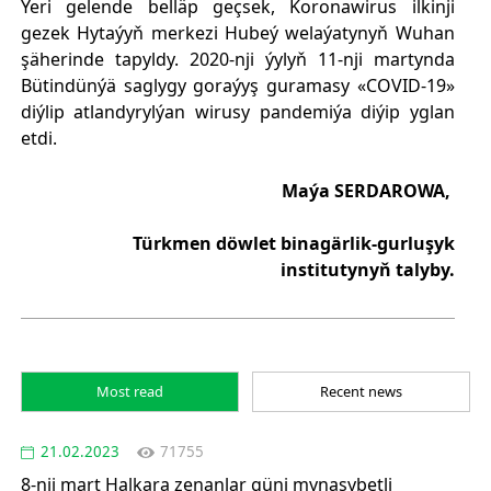
Ýeri gelende belläp geçsek, Koronawirus ilkinji
gezek Hytaýyň merkezi Hubeý welaýatynyň Wuhan
şäherinde tapyldy. 2020-nji ýylyň 11-nji martynda
Bütindünýä saglygy goraýyş guramasy «COVID-19»
diýlip atlandyrylýan wirusy pandemiýa diýip yglan
etdi.
Maýa SERDAROWA,
Türkmen döwlet binagärlik-gurluşyk
institutynyň talyby.
Most read
Recent news
21.02.2023
71755
8-nji mart Halkara zenanlar güni mynasybetli