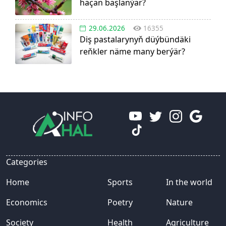
haçan başlanýar?
29.06.2026
16355
Diş pastalarynyň düýbündäki
reňkler näme many berýär?
Categories
Home
Sports
In the world
Economics
Poetry
Nature
Society
Health
Agriculture