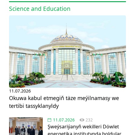
Science and Education
11.07.2026
Okuwa kabul etmegiň täze meýilnamasy we
tertibi tassyklanyldy
11.07.2026
232
Şweýsariýanyň wekilleri Döwlet
energetika institutynda boldular