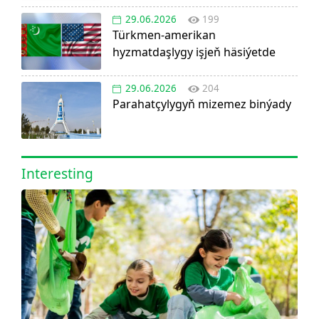
29.06.2026
199
Türkmen-amerikan
hyzmatdaşlygy işjeň häsiýetde
29.06.2026
204
Parahatçylygyň mizemez binýady
Interesting