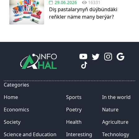
29.06.2026
16331
Diş pastalarynyň düýbündäki
reňkler näme many berýär?
Categories
Home
Sports
In the world
Economics
Poetry
Nature
Society
Health
Agriculture
Science and Education
Interesting
Technology