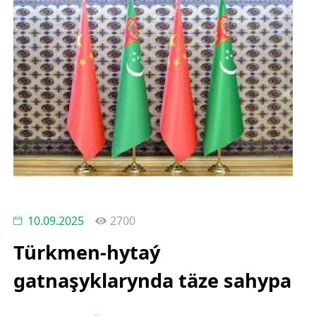
10.09.2025
2700
Türkmen-hytaý
gatnaşyklarynda täze sahypa