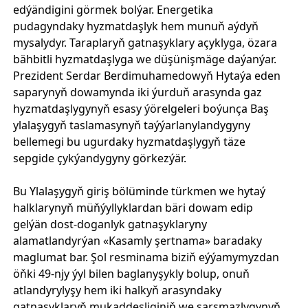
edýändigini görmek bolýar. Energetika
pudagyndaky hyzmatdaşlyk hem munuň aýdyň
mysalydyr. Taraplaryň gatnaşyklary açyklyga, özara
bähbitli hyzmatdaşlyga we düşünişmäge daýanýar.
Prezident Serdar Berdimuhamedowyň Hytaýa eden
saparynyň dowamynda iki ýurduň arasynda gaz
hyzmatdaşlygynyň esasy ýörelgeleri boýunça Baş
ylalaşygyň taslamasynyň taýýarlanylandygyny
bellemegi bu ugurdaky hyzmatdaşlygyň täze
sepgide çykýandygyny görkezýär.
Bu Ylalaşygyň giriş bölüminde türkmen we hytaý
halklarynyň müňýyllyklardan bäri dowam edip
gelýän dost-doganlyk gatnaşyklaryny
alamatlandyrýan «Kasamly şertnama» baradaky
maglumat bar. Şol resminama biziň eýýamymyzdan
öňki 49-njy ýyl bilen baglanyşykly bolup, onuň
atlandyrylyşy hem iki halkyň arasyndaky
gatnaşyklaryň mukaddesliginiň we sarsmazlygynyň