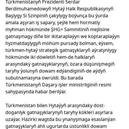
Türkmenistanyň Prezidenti Serdar
Berdimuhamedowyň Hytaý Halk Respublikasynyň
Başlygy Si Szinpiniň çakylygy boýunça bu ýurda
amala aşyran iş sapary, şeýle hem hormatly
myhman hökmünde ŞHG+ Sammitiniň mejlisine
gatnaşmagy diňe bir ikitaraplaýyn we köptaraplaýyn
hyzmatdaşlygyň möhüm pursady bolman, eýsem,
türkmen-hytaý strategik gatnaşyklaryň aýratynlygy
hökmünde iki döwletiň hem-de halklaryň
arasyndaky gatnaşyklarynyň, özara düşünişmegiň
taryhy ýolunyň dowam edýändiginiň-de aýdyň
subutnamasyna öwrüldi. Bu barada
Türkmenistanyň Daşary işler ministrliginiň resmi
sahypasynda habar berilýär.
Türkmenistan bilen Hytaýyň arasyndaky dost-
doganlyk gatnaşyklarynyň taryhy kökleri asyrlara
uzaýar. Häzirki wagtda bu ynanyşmaga esaslanýan
gatnaşyklaryň ähli ugurlarda üstünlikli dowam