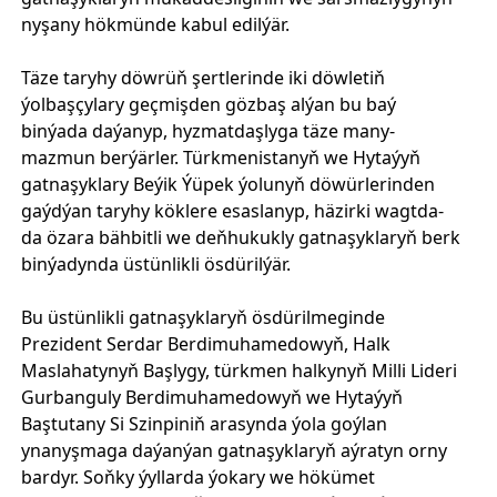
nyşany hökmünde kabul edilýär.
Täze taryhy döwrüň şertlerinde iki döwletiň
ýolbaşçylary geçmişden gözbaş alýan bu baý
binýada daýanyp, hyzmatdaşlyga täze many-
mazmun berýärler. Türkmenistanyň we Hytaýyň
gatnaşyklary Beýik Ýüpek ýolunyň döwürlerinden
gaýdýan taryhy köklere esaslanyp, häzirki wagtda-
da özara bähbitli we deňhukukly gatnaşyklaryň berk
binýadynda üstünlikli ösdürilýär.
Bu üstünlikli gatnaşyklaryň ösdürilmeginde
Prezident Serdar Berdimuhamedowyň, Halk
Maslahatynyň Başlygy, türkmen halkynyň Milli Lideri
Gurbanguly Berdimuhamedowyň we Hytaýyň
Baştutany Si Szinpiniň arasynda ýola goýlan
ynanyşmaga daýanýan gatnaşyklaryň aýratyn orny
bardyr. Soňky ýyllarda ýokary we hökümet