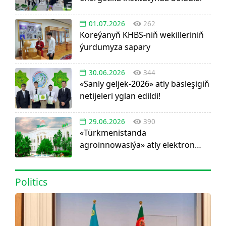
01.07.2026
262
Koreýanyň KHBS-niň wekilleriniň
ýurdumyza sapary
30.06.2026
344
«Sanly geljek-2026» atly bäsleşigiň
netijeleri yglan edildi!
29.06.2026
390
«Türkmenistanda
agroinnowasiýa» atly elektron
görnüşdäki ylmy žurnal dörediler
Politics