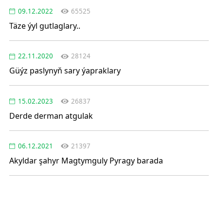
09.12.2022
65525
Täze ýyl gutlaglary..
22.11.2020
28124
Güýz paslynyň sary ýapraklary
15.02.2023
26837
Derde derman atgulak
06.12.2021
21397
Akyldar şahyr Magtymguly Pyragy barada