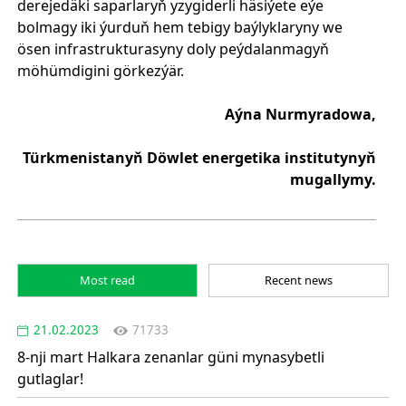
derejedäki saparlaryň yzygiderli häsiýete eýe
bolmagy iki ýurduň hem tebigy baýlyklaryny we
ösen infrastrukturasyny doly peýdalanmagyň
möhümdigini görkezýär.
Aýna Nurmyradowa,
Türkmenistanyň Döwlet energetika institutynyň
mugallymy.
Most read
Recent news
21.02.2023
71733
8-nji mart Halkara zenanlar güni mynasybetli
gutlaglar!