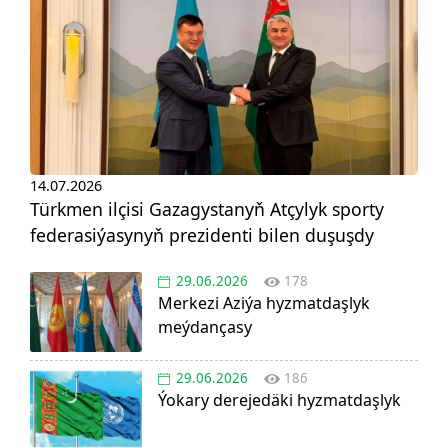
14.07.2026
Türkmen ilçisi Gazagystanyň Atçylyk sporty
federasiýasynyň prezidenti bilen duşuşdy
29.06.2026
178
Merkezi Aziýa hyzmatdaşlyk
meýdançasy
29.06.2026
186
Ýokary derejedäki hyzmatdaşlyk