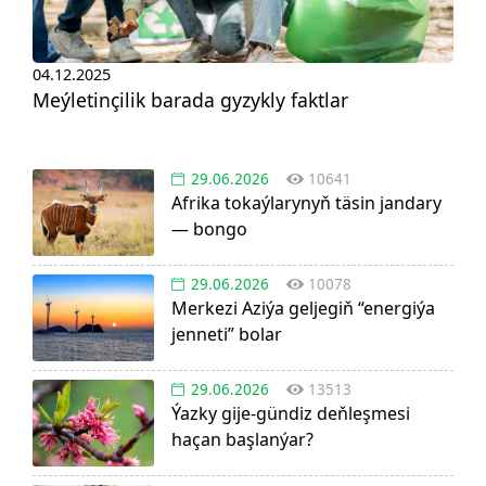
04.12.2025
Meýletinçilik barada gyzykly faktlar
29.06.2026
10641
Afrika tokaýlarynyň täsin jandary
— bongo
29.06.2026
10078
Merkezi Aziýa geljegiň “energiýa
jenneti” bolar
29.06.2026
13513
Ýazky gije-gündiz deňleşmesi
haçan başlanýar?