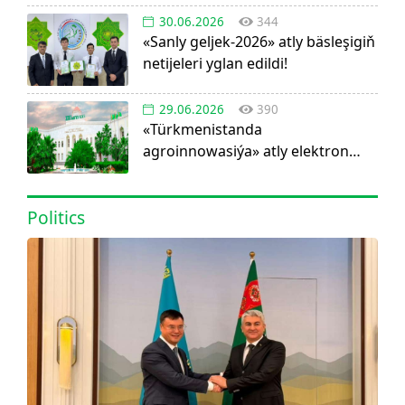
30.06.2026
344
«Sanly geljek-2026» atly bäsleşigiň
netijeleri yglan edildi!
29.06.2026
390
«Türkmenistanda
agroinnowasiýa» atly elektron
görnüşdäki ylmy žurnal dörediler
Politics