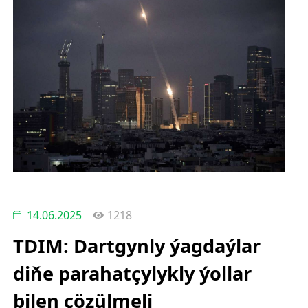
14.06.2025
1218
TDIM: Dartgynly ýagdaýlar
diňe parahatçylykly ýollar
bilen çözülmeli