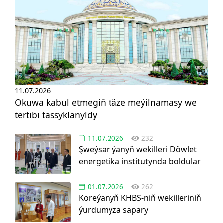
11.07.2026
Okuwa kabul etmegiň täze meýilnamasy we
tertibi tassyklanyldy
11.07.2026
232
Şweýsariýanyň wekilleri Döwlet
energetika institutynda boldular
01.07.2026
262
Koreýanyň KHBS-niň wekilleriniň
ýurdumyza sapary