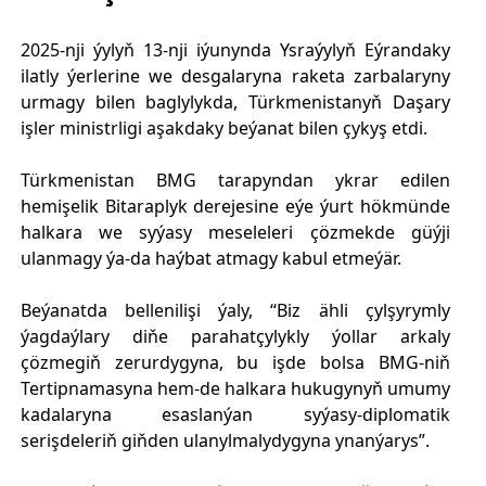
2025-nji ýylyň 13-nji iýunynda Ysraýylyň Eýrandaky
ilatly ýerlerine we desgalaryna raketa zarbalaryny
urmagy bilen baglylykda, Türkmenistanyň Daşary
işler ministrligi aşakdaky beýanat bilen çykyş etdi.
Türkmenistan BMG tarapyndan ykrar edilen
hemişelik Bitaraplyk derejesine eýe ýurt hökmünde
halkara we syýasy meseleleri çözmekde güýji
ulanmagy ýa-da haýbat atmagy kabul etmeýär.
Beýanatda bellenilişi ýaly, “Biz ähli çylşyrymly
ýagdaýlary diňe parahatçylykly ýollar arkaly
çözmegiň zerurdygyna, bu işde bolsa BMG-niň
Tertipnamasyna hem-de halkara hukugynyň umumy
kadalaryna esaslanýan syýasy-diplomatik
serişdeleriň giňden ulanylmalydygyna ynanýarys”.