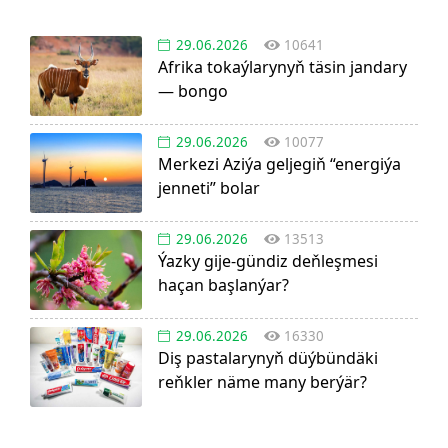
29.06.2026
10641
Afrika tokaýlarynyň täsin jandary
— bongo
29.06.2026
10077
Merkezi Aziýa geljegiň “energiýa
jenneti” bolar
29.06.2026
13513
Ýazky gije-gündiz deňleşmesi
haçan başlanýar?
29.06.2026
16330
Diş pastalarynyň düýbündäki
reňkler näme many berýär?