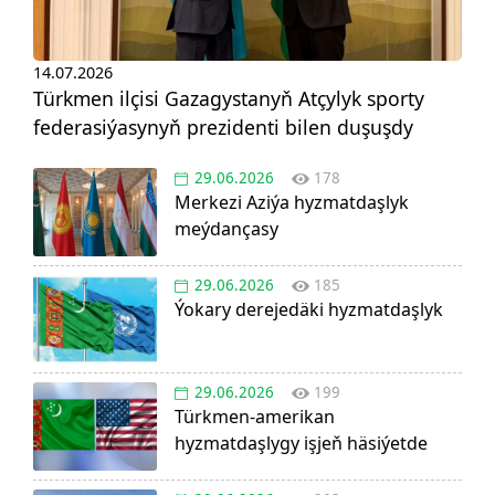
14.07.2026
Türkmen ilçisi Gazagystanyň Atçylyk sporty
federasiýasynyň prezidenti bilen duşuşdy
29.06.2026
178
Merkezi Aziýa hyzmatdaşlyk
meýdançasy
29.06.2026
185
Ýokary derejedäki hyzmatdaşlyk
29.06.2026
199
Türkmen-amerikan
hyzmatdaşlygy işjeň häsiýetde