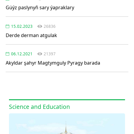
Güýz paslynyň sary ýapraklary
15.02.2023
26836
Derde derman atgulak
06.12.2021
21397
Akyldar şahyr Magtymguly Pyragy barada
Science and Education