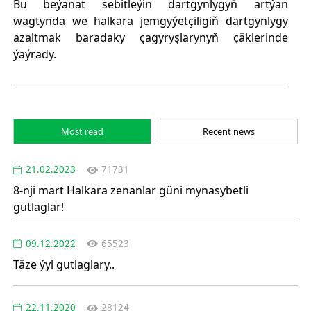
Bu beýanat sebitleýin dartgynlygyň artýan
wagtynda we halkara jemgyýetçiligiň dartgynlygy
azaltmak baradaky çagyryşlarynyň çäklerinde
ýaýrady.
Most read
Recent news
21.02.2023
71731
8-nji mart Halkara zenanlar güni mynasybetli
gutlaglar!
09.12.2022
65523
Täze ýyl gutlaglary..
22.11.2020
28124