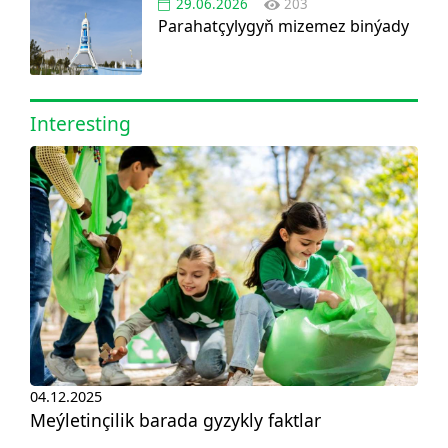
29.06.2026
203
Parahatçylygyň mizemez binýady
Interesting
04.12.2025
Meýletinçilik barada gyzykly faktlar