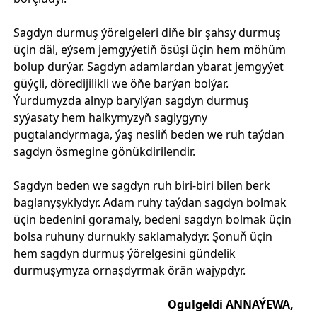
Sagdyn durmuş ýörelgeleri diňe bir şahsy durmuş
üçin däl, eýsem jemgyýetiň ösüşi üçin hem möhüm
bolup durýar. Sagdyn adamlardan ybarat jemgyýet
güýçli, döredijilikli we öňe barýan bolýar.
Ýurdumyzda alnyp barylýan sagdyn durmuş
syýasaty hem halkymyzyň saglygyny
pugtalandyrmaga, ýaş nesliň beden we ruh taýdan
sagdyn ösmegine gönükdirilendir.
Sagdyn beden we sagdyn ruh biri-biri bilen berk
baglanyşyklydyr. Adam ruhy taýdan sagdyn bolmak
üçin bedenini goramaly, bedeni sagdyn bolmak üçin
bolsa ruhuny durnukly saklamalydyr. Şonuň üçin
hem sagdyn durmuş ýörelgesini gündelik
durmuşymyza ornaşdyrmak örän wajypdyr.
Ogulgeldi ANNAÝEWA,