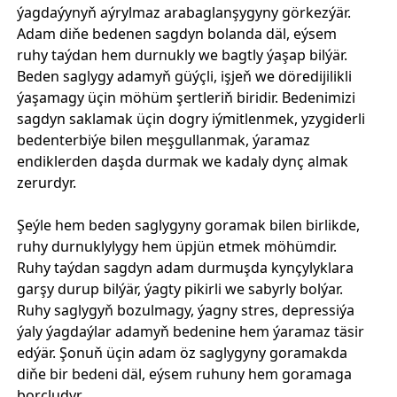
ýagdaýynyň aýrylmaz arabaglanşygyny görkezýär.
Adam diňe bedenen sagdyn bolanda däl, eýsem
ruhy taýdan hem durnukly we bagtly ýaşap bilýär.
Beden saglygy adamyň güýçli, işjeň we döredijilikli
ýaşamagy üçin möhüm şertleriň biridir. Bedenimizi
sagdyn saklamak üçin dogry iýmitlenmek, yzygiderli
bedenterbiýe bilen meşgullanmak, ýaramaz
endiklerden daşda durmak we kadaly dynç almak
zerurdyr.
Şeýle hem beden saglygyny goramak bilen birlikde,
ruhy durnuklylygy hem üpjün etmek möhümdir.
Ruhy taýdan sagdyn adam durmuşda kynçylyklara
garşy durup bilýär, ýagty pikirli we sabyrly bolýar.
Ruhy saglygyň bozulmagy, ýagny stres, depressiýa
ýaly ýagdaýlar adamyň bedenine hem ýaramaz täsir
edýär. Şonuň üçin adam öz saglygyny goramakda
diňe bir bedeni däl, eýsem ruhuny hem goramaga
borçludyr.