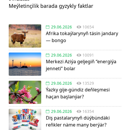
Meýletinçilik barada gyzykly faktlar
29.06.2026
10654
Afrika tokaýlarynyň täsin jandary
— bongo
29.06.2026
10091
Merkezi Aziýa geljegiň “energiýa
jenneti” bolar
29.06.2026
13529
Ýazky gije-gündiz deňleşmesi
haçan başlanýar?
29.06.2026
16354
Diş pastalarynyň düýbündäki
reňkler näme many berýär?