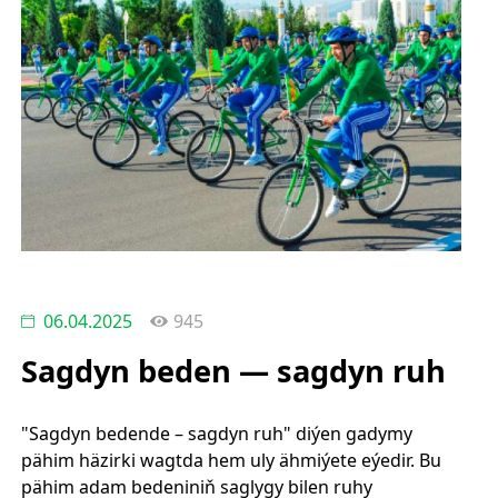
06.04.2025
945
Sagdyn beden — sagdyn ruh
"Sagdyn bedende – sagdyn ruh" diýen gadymy
pähim häzirki wagtda hem uly ähmiýete eýedir. Bu
pähim adam bedeniniň saglygy bilen ruhy