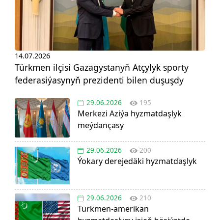
14.07.2026
Türkmen ilçisi Gazagystanyň Atçylyk sporty
federasiýasynyň prezidenti bilen duşuşdy
29.06.2026
195
Merkezi Aziýa hyzmatdaşlyk
meýdançasy
29.06.2026
200
Ýokary derejedäki hyzmatdaşlyk
29.06.2026
210
Türkmen-amerikan