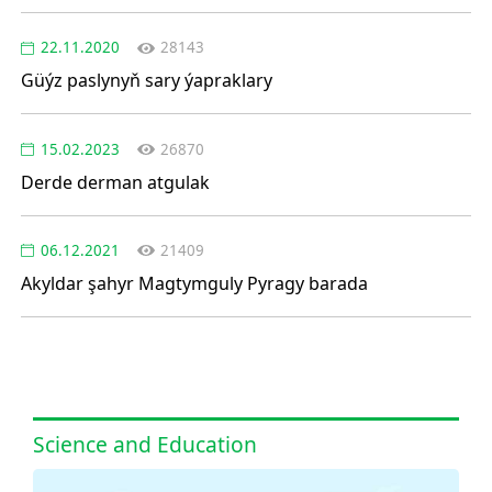
22.11.2020
28143
Güýz paslynyň sary ýapraklary
15.02.2023
26870
Derde derman atgulak
06.12.2021
21409
Akyldar şahyr Magtymguly Pyragy barada
Science and Education