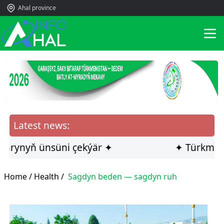
Ahal province
Latest news:
ynyň ünsüni çekýär ✦
✦ Türkmen ilçi
Home /
Health
/
Sagdyn beden — sagdyn ruh