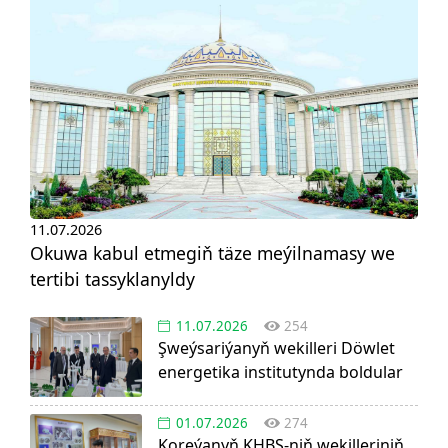
11.07.2026
Okuwa kabul etmegiň täze meýilnamasy we
tertibi tassyklanyldy
11.07.2026
254
Şweýsariýanyň wekilleri Döwlet
energetika institutynda boldular
01.07.2026
274
Koreýanyň KHBS-niň wekilleriniň