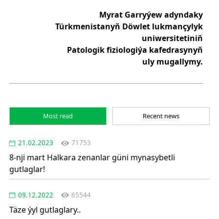
Myrat Garryýew adyndaky
Türkmenistanyň Döwlet lukmançylyk
uniwersitetiniň
Patologik fiziologiýa
kafedrasynyň
uly mugallymy.
Most read
Recent news
21.02.2023
71753
8-nji mart Halkara zenanlar güni mynasybetli
gutlaglar!
09.12.2022
65544
Täze ýyl gutlaglary..