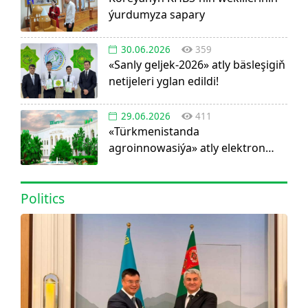
ýurdumyza sapary
30.06.2026
359
«Sanly geljek-2026» atly bäsleşigiň
netijeleri yglan edildi!
29.06.2026
411
«Türkmenistanda
agroinnowasiýa» atly elektron
görnüşdäki ylmy žurnal dörediler
Politics