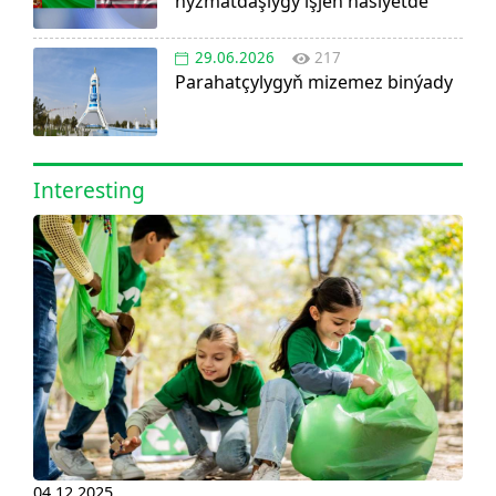
hyzmatdaşlygy işjeň häsiýetde
29.06.2026
217
Parahatçylygyň mizemez binýady
Interesting
04.12.2025