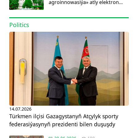
agroinnowasiýa» atly elektron
görnüşdäki ylmy žurnal dörediler
Politics
14.07.2026
Türkmen ilçisi Gazagystanyň Atçylyk sporty
federasiýasynyň prezidenti bilen duşuşdy