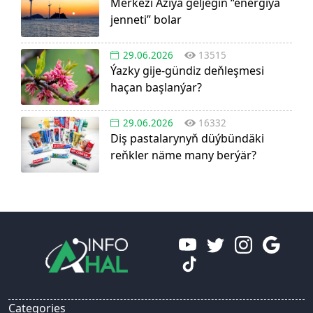
Merkezi Aziýa geljegiň “energiýa
jenneti” bolar
29.06.2026
13515
Ýazky gije-gündiz deňleşmesi
haçan başlanýar?
29.06.2026
16332
Diş pastalarynyň düýbündäki
reňkler näme many berýär?
Categories