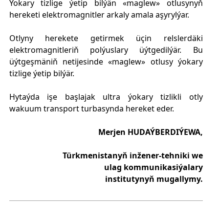
Ýokary tizlige ýetip bilýän «maglew» otlusynyň
hereketi elektromagnitler arkaly amala aşyrylýar.
Otlyny herekete getirmek üçin relslerdäki
elektromagnitleriň polýuslary üýtgedilýär. Bu
üýtgeşmäniň netijesinde «maglew» otlusy ýokary
tizlige ýetip bilýär.
Hytaýda işe başlajak ultra ýokary tizlikli otly
wakuum transport turbasynda hereket eder.
Merjen HUDAÝBERDIÝEWA,
Türkmenistanyň inžener-tehniki we
ulag kommunikasiýalary
institutynyň mugallymy.