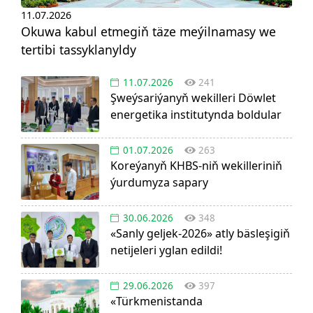
11.07.2026
Okuwa kabul etmegiň täze meýilnamasy we
tertibi tassyklanyldy
11.07.2026
241
Şweýsariýanyň wekilleri Döwlet
energetika institutynda boldular
01.07.2026
263
Koreýanyň KHBS-niň wekilleriniň
ýurdumyza sapary
30.06.2026
348
«Sanly geljek-2026» atly bäsleşigiň
netijeleri yglan edildi!
29.06.2026
397
«Türkmenistanda