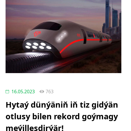
16.05.2023
763
Hytaý dünýäniň iň tiz gidýän
otlusy bilen rekord goýmagy
meýilleşdirýär!