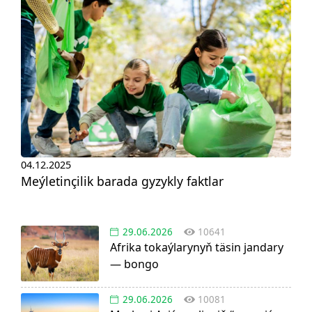
04.12.2025
Meýletinçilik barada gyzykly faktlar
29.06.2026
10641
Afrika tokaýlarynyň täsin jandary
— bongo
29.06.2026
10081