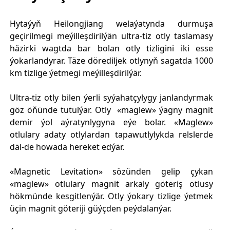
Hytaýyň Heilongjiang welaýatynda durmuşa
geçirilmegi meýilleşdirilýän ultra-tiz otly taslamasy
häzirki wagtda bar bolan otly tizligini iki esse
ýokarlandyrar. Täze dörediljek otlynyň sagatda 1000
km tizlige ýetmegi meýilleşdirilýär.
Ultra-tiz otly bilen ýerli syýahatçylygy janlandyrmak
göz öňünde tutulýar. Otly «maglew» ýagny magnit
demir ýol aýratynlygyna eýe bolar. «Maglew»
otlulary adaty otlylardan tapawutlylykda relslerde
däl-de howada hereket edýär.
«Magnetic Levitation» sözünden gelip çykan
«maglew» otlulary magnit arkaly göteriş otlusy
hökmünde kesgitlenýär. Otly ýokary tizlige ýetmek
üçin magnit göteriji güýçden peýdalanýar.