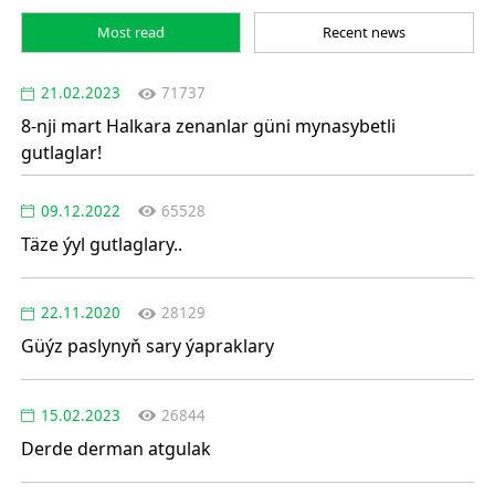
Most read
Recent news
21.02.2023
71737
8-nji mart Halkara zenanlar güni mynasybetli
gutlaglar!
09.12.2022
65528
Täze ýyl gutlaglary..
22.11.2020
28129
Güýz paslynyň sary ýapraklary
15.02.2023
26844
Derde derman atgulak