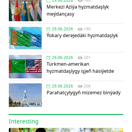
29.06.2026
180
Merkezi Aziýa hyzmatdaşlyk
meýdançasy
29.06.2026
190
Ýokary derejedäki hyzmatdaşlyk
29.06.2026
201
Türkmen-amerikan
hyzmatdaşlygy işjeň häsiýetde
29.06.2026
206
Parahatçylygyň mizemez binýady
Interesting