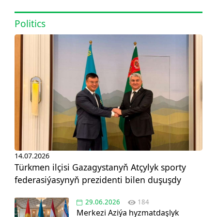
Politics
14.07.2026
Türkmen ilçisi Gazagystanyň Atçylyk sporty
federasiýasynyň prezidenti bilen duşuşdy
29.06.2026
184
Merkezi Aziýa hyzmatdaşlyk