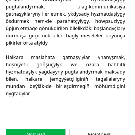
pugtalandyrmak, ulag-kommunikasiýa
gatnaşyklaryny ilerletmek, ykdysady hyzmatdaşlygy
ösdürmek hem-de parahatçylygy, howpsuzlygy
üpjün etmäge gönükdirilen bilelikdäki başlangyçlary
durmuşa geçirmek bilen bagly meseleler boýunça
pikirler orta atyldy.
Halkara maslahata gatnaşyjylar ynanyşmak,
hoşniýetli goňşuçylyk we özara bähbitli
hyzmatdaşlyk ýagdaýyny pugtalandyrmak maksady
bilen, halkara jemgyýetçiliginiň tagallalaryny
mundan beýläk-de birleşdirmegiň möhümdigini
nygtadylar.
Most read
Recent news