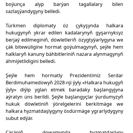
boýunça alyp barýan tagallalary bilen
sazlaşýandygyny belledi.
Türkmen diplomaty öz çykyşynda halkara
hukugynyň ykrar edilen kadalarynyň gyşarnyksyz
berjaý edilmeginiň, döwletleriň özygtyýarlygyna we
çäk bitewüligine hormat goýulmagynyň, şeýle hem
halklaryň kanuny bähbitleriniň nazara alynmagynyň
ähmiýetlidigini belledi.
Şeýle hem hormatly Prezidentimiz Serdar
Berdimuhamedowyň 2028-nji ýyly «Halkara hukugyň
ýyly» diýip yglan etmek baradaky başlangyjyna
aýratyn üns berildi. Şeýle başlangyçlar ýurdumyzyň
hukuk döwletiniň ýörelgelerini berkitmäge we
halkara hyzmatdaşlygyny ösdürmäge ygrarlydygyny
subut edýär.
Çäräniň dowamynda hyzmatdaşlygy