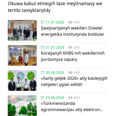
Okuwa kabul etmegiň täze meýilnamasy we
tertibi tassyklanyldy
11.07.2026
248
Şweýsariýanyň wekilleri Döwlet
energetika institutynda boldular
01.07.2026
266
Koreýanyň KHBS-niň wekilleriniň
ýurdumyza sapary
30.06.2026
349
«Sanly geljek-2026» atly bäsleşigiň
netijeleri yglan edildi!
29.06.2026
405
«Türkmenistanda
agroinnowasiýa» atly elektron
görnüşdäki ylmy žurnal dörediler