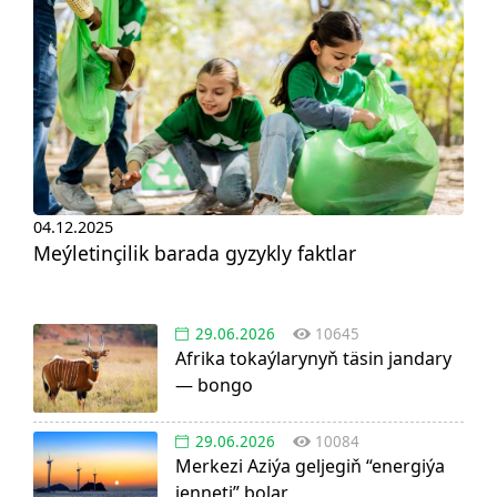
04.12.2025
Meýletinçilik barada gyzykly faktlar
29.06.2026
10645
Afrika tokaýlarynyň täsin jandary
— bongo
29.06.2026
10084
Merkezi Aziýa geljegiň “energiýa
jenneti” bolar