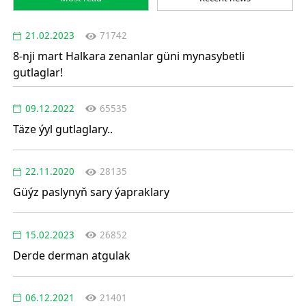
21.02.2023
71742
8-nji mart Halkara zenanlar güni mynasybetli
gutlaglar!
09.12.2022
65535
Täze ýyl gutlaglary..
22.11.2020
28135
Güýz paslynyň sary ýapraklary
15.02.2023
26852
Derde derman atgulak
06.12.2021
21401