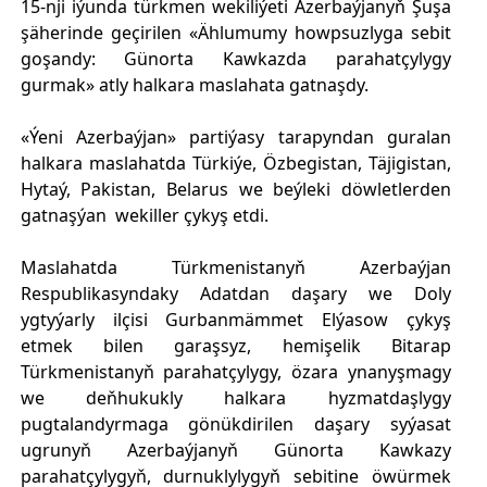
15-nji iýunda türkmen wekiliýeti Azerbaýjanyň Şuşa
şäherinde geçirilen «Ählumumy howpsuzlyga sebit
goşandy: Günorta Kawkazda parahatçylygy
gurmak» atly halkara maslahata gatnaşdy.
«Ýeni Azerbaýjan» partiýasy tarapyndan guralan
halkara maslahatda Türkiýe, Özbegistan, Täjigistan,
Hytaý, Pakistan, Belarus we beýleki döwletlerden
gatnaşýan wekiller çykyş etdi.
Maslahatda Türkmenistanyň Azerbaýjan
Respublikasyndaky Adatdan daşary we Doly
ygtyýarly ilçisi Gurbanmämmet Elýasow çykyş
etmek bilen garaşsyz, hemişelik Bitarap
Türkmenistanyň parahatçylygy, özara ynanyşmagy
we deňhukukly halkara hyzmatdaşlygy
pugtalandyrmaga gönükdirilen daşary syýasat
ugrunyň Azerbaýjanyň Günorta Kawkazy
parahatçylygyň, durnuklylygyň sebitine öwürmek