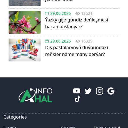
29.06.2026
13521
Ýazky gije-gündiz deňleşmesi
haçan başlanýar?
29.06.2026
16339
Diş pastalarynyň düýbündäki
reňkler näme many berýär?
Categories