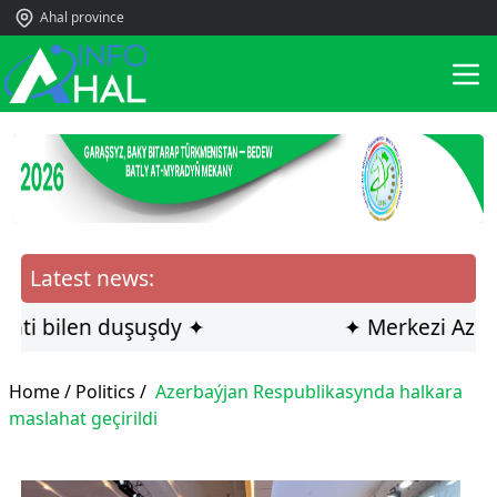
Ahal province
Latest news:
 bilen duşuşdy ✦
✦ Merkezi Aziýa hy
Home /
Politics
/
Azerbaýjan Respublikasynda halkara
maslahat geçirildi