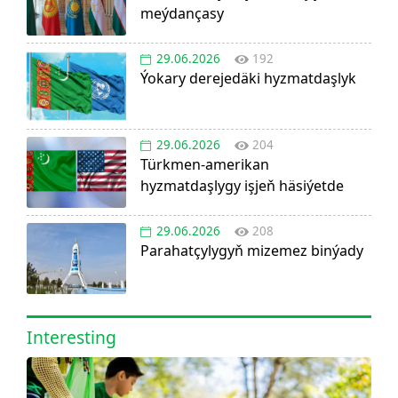
meýdançasy
29.06.2026
192
Ýokary derejedäki hyzmatdaşlyk
29.06.2026
204
Türkmen-amerikan
hyzmatdaşlygy işjeň häsiýetde
29.06.2026
208
Parahatçylygyň mizemez binýady
Interesting