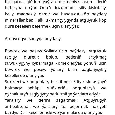
tebigatda giňden ýaýran dermanlyk ösümlikleriň
hataryna girýär. Onuň düzüminde silis​ kislotasy,
kaliý, magneziý​, demir we başga-da köp peýdaly
minerallar bar. Halk lukmançylygynda atguýruk​ köp
dürli keselleri bejermek üçin ulanylýar.
Atguýrugyň​ saglyga peýdasy:
Böwrek we peşew ýollary üçin peýdasy: Atguýruk​
tebigy diuretik​ bolup, bedeniň artykmaç
suwuklygyny çykarmaga kömek edýär. Şonuň üçin
böwrek we peşew ýollary bilen baglanyşykly
kesellerde ulanylýar.
Süňkleri we bogunlary berkitmek: Silis​ kislotasynyň
bolmagy sebäpli süňkleriň, bogunlaryň we
dyrnaklaryň saglygyny berkitmäge ýardam edýär.
Ýaralary we derini sagaltmak: Atguýrugyň​
antibakterial we ýaralary tiz bejermek häsiýeti
bardyr. Deri kesellerinde we ýanmalarda ulanylýar.