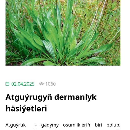
02.04.2025
1060
Atguýrugyň dermanlyk
häsiýetleri
Atguýruk​ – gadymy ösümlikleriň biri bolup,