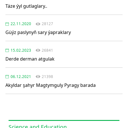
Täze ýyl gutlaglary..
22.11.2020
28127
Güýz paslynyň sary ýapraklary
15.02.2023
26841
Derde derman atgulak
06.12.2021
21398
Akyldar şahyr Magtymguly Pyragy barada
Science and Education