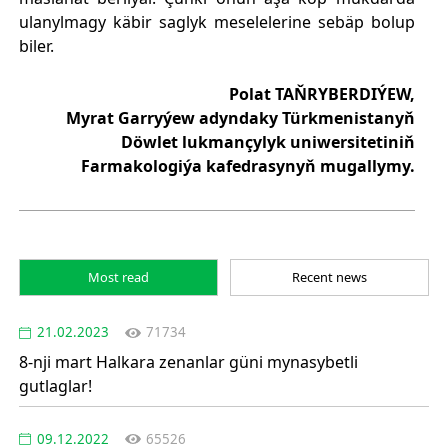
ulanylmagy käbir saglyk meselelerine sebäp bolup
biler.
Polat TAŇRYBERDIÝEW​,
Myrat Garryýew adyndaky Türkmenistanyň
Döwlet lukmançylyk uniwersitetiniň
Farmakologiýa kafedrasynyň mugallymy.
Most read
Recent news
21.02.2023
71734
8-nji mart Halkara zenanlar güni mynasybetli
gutlaglar!
09.12.2022
65526