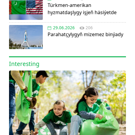
Türkmen-amerikan
hyzmatdaşlygy işjeň häsiýetde
29.06.2026
206
Parahatçylygyň mizemez binýady
Interesting