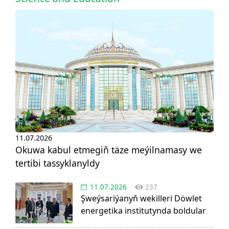
11.07.2026
Okuwa kabul etmegiň täze meýilnamasy we
tertibi tassyklanyldy
11.07.2026
237
Şweýsariýanyň wekilleri Döwlet
energetika institutynda boldular