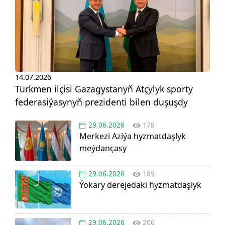
14.07.2026
Türkmen ilçisi Gazagystanyň Atçylyk sporty
federasiýasynyň prezidenti bilen duşuşdy
29.06.2026
178
Merkezi Aziýa hyzmatdaşlyk
meýdançasy
29.06.2026
189
Ýokary derejedäki hyzmatdaşlyk
29.06.2026
200