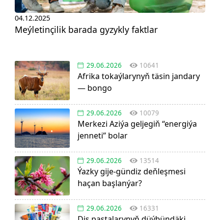
04.12.2025
Meýletinçilik barada gyzykly faktlar
29.06.2026
10641
Afrika tokaýlarynyň täsin jandary
— bongo
29.06.2026
10079
Merkezi Aziýa geljegiň “energiýa
jenneti” bolar
29.06.2026
13514
Ýazky gije-gündiz deňleşmesi
haçan başlanýar?
29.06.2026
16331
Diş pastalarynyň düýbündäki