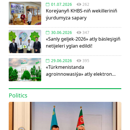
01.07.2026
262
Koreýanyň KHBS-niň wekilleriniň
ýurdumyza sapary
30.06.2026
347
«Sanly geljek-2026» atly bäsleşigiň
netijeleri yglan edildi!
29.06.2026
395
«Türkmenistanda
agroinnowasiýa» atly elektron
görnüşdäki ylmy žurnal dörediler
Politics