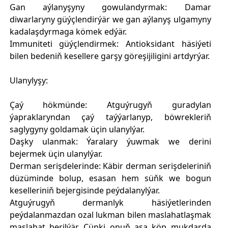
Gan aýlanyşyny gowulandyrmak: Damar
diwarlaryny güýçlendirýär we gan aýlanyş ulgamyny
kadalaşdyrmaga kömek edýär.
Immuniteti güýçlendirmek: Antioksidant häsiýeti
bilen bedeniň kesellere garşy göreşijiligini artdyrýar.
Ulanylyşy:
Çaý hökmünde: Atguýrugyň​ guradylan
ýapraklaryndan çaý taýýarlanyp, böwrekleriň
saglygyny goldamak üçin ulanylýar.
Daşky ulanmak: Ýaralary ýuwmak we derini
bejermek üçin ulanylýar.
Derman serişdelerinde: Käbir derman serişdeleriniň
düzüminde bolup, esasan hem süňk we bogun
keselleriniň bejergisinde peýdalanylýar.
Atguýrugyň​ dermanlyk häsiýetlerinden
peýdalanmazdan ozal lukman bilen maslahatlaşmak
maslahat berilýär. Çünki onuň aşa köp mukdarda