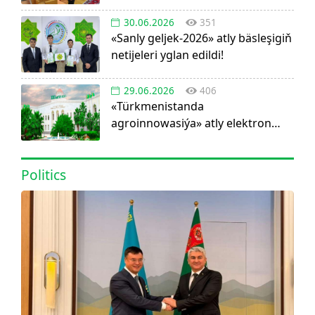
30.06.2026
351
«Sanly geljek-2026» atly bäsleşigiň
netijeleri yglan edildi!
29.06.2026
406
«Türkmenistanda
agroinnowasiýa» atly elektron
görnüşdäki ylmy žurnal dörediler
Politics