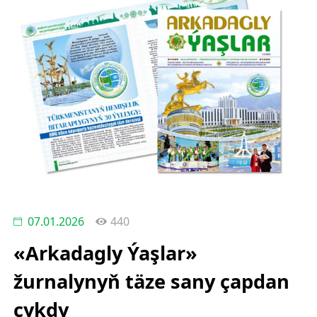
07.01.2026
440
«Arkadagly Ýaşlar»
žurnalynyň täze sany çapdan
çykdy