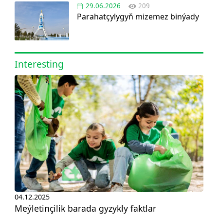
29.06.2026
209
Parahatçylygyň mizemez binýady
Interesting
04.12.2025
Meýletinçilik barada gyzykly faktlar