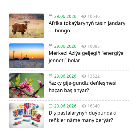
29.06.2026
10646
Afrika tokaýlarynyň täsin jandary
— bongo
29.06.2026
10085
Merkezi Aziýa geljegiň “energiýa
jenneti” bolar
29.06.2026
13522
Ýazky gije-gündiz deňleşmesi
haçan başlanýar?
29.06.2026
16340
Diş pastalarynyň düýbündäki
reňkler näme many berýär?