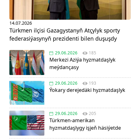
14.07.2026
Türkmen ilçisi Gazagystanyň Atçylyk sporty
federasiýasynyň prezidenti bilen duşuşdy
29.06.2026
185
Merkezi Aziýa hyzmatdaşlyk
meýdançasy
29.06.2026
193
Ýokary derejedäki hyzmatdaşlyk
29.06.2026
205
Türkmen-amerikan
hyzmatdaşlygy işjeň häsiýetde