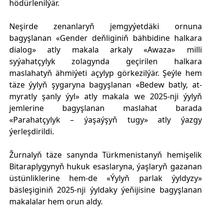
hödürlenilýär.
Neşirde zenanlaryň jemgyýetdäki ornuna
bagyşlanan «Gender deňliginiň bähbidine halkara
dialog» atly makala arkaly «Awaza» milli
syýahatçylyk zolagynda geçirilen halkara
maslahatyň ähmiýeti açylyp görkezilýär. Şeýle hem
täze ýylyň şygaryna bagyşlanan «Bedew batly, at-
myratly şanly ýyl» atly makala we 2025-nji ýylyň
jemlerine bagyşlanan maslahat barada
«Parahatçylyk – ýaşaýşyň tugy» atly ýazgy
ýerleşdirildi.
Žurnalyň täze sanynda Türkmenistanyň hemişelik
Bitaraplygynyň hukuk esaslaryna, ýaşlaryň gazanan
üstünliklerine hem-de «Ýylyň parlak ýyldyzy»
bäsleşiginiň 2025-nji ýyldaky ýeňijisine bagyşlanan
makalalar hem orun aldy.