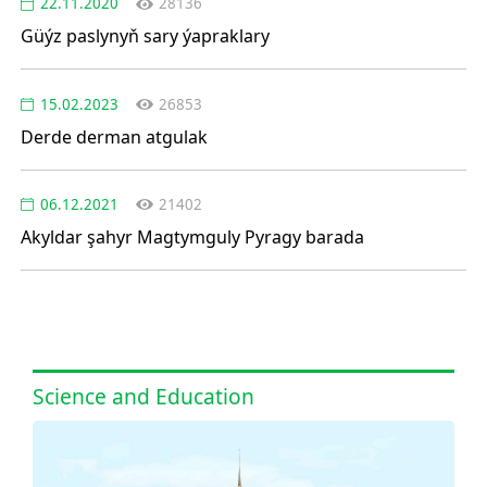
22.11.2020
28136
Güýz paslynyň sary ýapraklary
15.02.2023
26853
Derde derman atgulak
06.12.2021
21402
Akyldar şahyr Magtymguly Pyragy barada
Science and Education