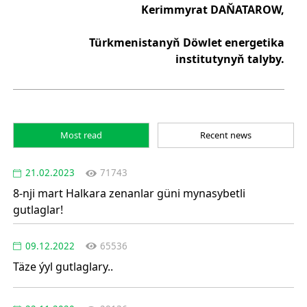
Kerimmyrat DAŇATAROW,
Türkmenistanyň Döwlet energetika
institutynyň talyby.
Most read
Recent news
21.02.2023
71743
8-nji mart Halkara zenanlar güni mynasybetli
gutlaglar!
09.12.2022
65536
Täze ýyl gutlaglary..