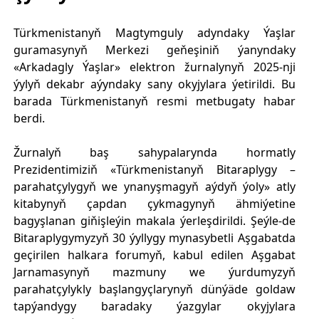
Türkmenistanyň Magtymguly adyndaky Ýaşlar
guramasynyň Merkezi geňeşiniň ýanyndaky
«Arkadagly Ýaşlar» elektron žurnalynyň 2025-nji
ýylyň dekabr aýyndaky sany okyjylara ýetirildi. Bu
barada Türkmenistanyň resmi metbugaty habar
berdi.
Žurnalyň baş sahypalarynda hormatly
Prezidentimiziň «Türkmenistanyň Bitaraplygy –
parahatçylygyň we ynanyşmagyň aýdyň ýoly» atly
kitabynyň çapdan çykmagynyň ähmiýetine
bagyşlanan giňişleýin makala ýerleşdirildi. Şeýle-de
Bitaraplygymyzyň 30 ýyllygy mynasybetli Aşgabatda
geçirilen halkara forumyň, kabul edilen Aşgabat
Jarnamasynyň mazmuny we ýurdumyzyň
parahatçylykly başlangyçlarynyň dünýäde goldaw
tapýandygy baradaky ýazgylar okyjylara