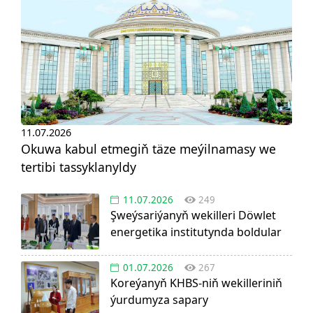
11.07.2026
Okuwa kabul etmegiň täze meýilnamasy we
tertibi tassyklanyldy
11.07.2026
249
Şweýsariýanyň wekilleri Döwlet
energetika institutynda boldular
01.07.2026
267
Koreýanyň KHBS-niň wekilleriniň
ýurdumyza sapary