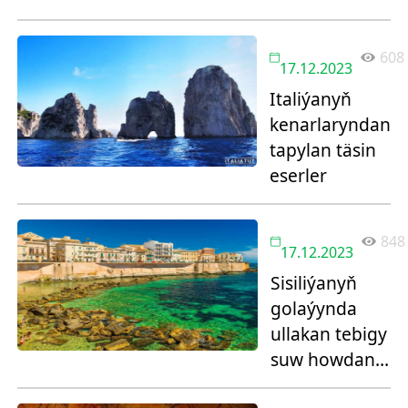
barada
608
17.12.2023
Italiýanyň
kenarlaryndan
tapylan täsin
eserler
848
17.12.2023
Sisiliýanyň
golaýynda
ullakan tebigy
suw howdany
tapyldy