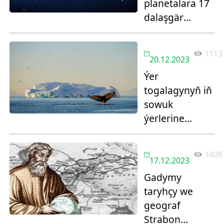
planetalara 17
dalaşgär
saýlandy
1113
20.12.2023
Ýer
togalagynyň iň
sowuk
ýerlerine
syýahat
1408
17.12.2023
Gadymy
taryhçy we
geograf
Strabon