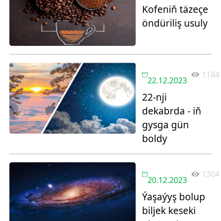
Kofeniň täzeçe
öndüriliş usuly
1184
22.12.2023
22-nji
dekabrda - iň
gysga gün
boldy
1304
20.12.2023
Ýaşaýyş bolup
biljek keseki