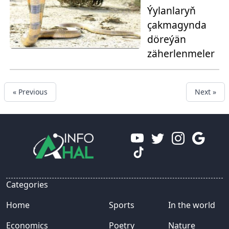
Ýylanlaryň
çakmagynda
döreýän
zäherlenmeler
« Previous
Next »
Categories
Home
Sports
In the world
Economics
Poetry
Nature