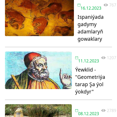
767
16.12.2023
Ispaniýada
gadymy
adamlaryň
gowaklary
1207
11.12.2023
Ýewklid -
"Geometriýa
tarap Şa ýol
ýokdyr"
2789
08.12.2023