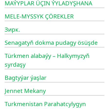
MAÝYPLAR ÜÇIN ÝYLADYŞHANA
MELE-MYSSYK ÇÖREKLER
Зирк.
Senagatyň dokma pudagy ösüşde
Türkmen alabaýy – Halkymyzyň
syrdaşy
Bagtyýar ýaşlar
Jennet Mekany
Turkmenistan Parahatcylygyn