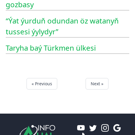
gozbasy
“Ýat ýurduň odundan öz watanyň
tussesi ýylydyr”
Taryha baý Türkmen ülkesi
« Previous
Next »