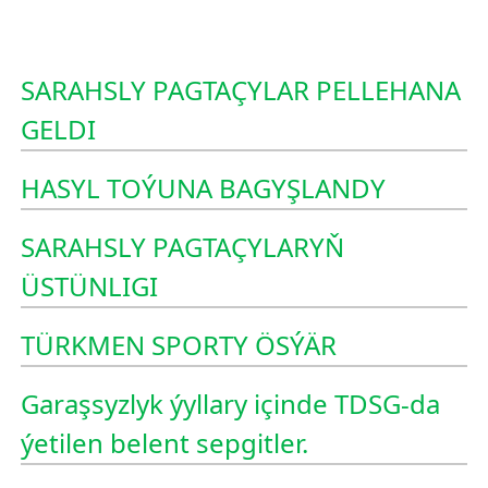
SARAHSLY PAGTAÇYLAR PELLEHANA
GELDI
HASYL TOÝUNA BAGYŞLANDY
SARAHSLY PAGTAÇYLARYŇ
ÜSTÜNLIGI
TÜRKMEN SPORTY ÖSÝÄR
Garaşsyzlyk ýyllary içinde TDSG-da
ýetilen belent sepgitler.