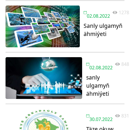
1278
02.08.2022
Sanly ulgamyň
ähmiýeti
848
02.08.2022
sanly
ulgamyň
ähmiýeti
831
30.07.2022
Täze okuw