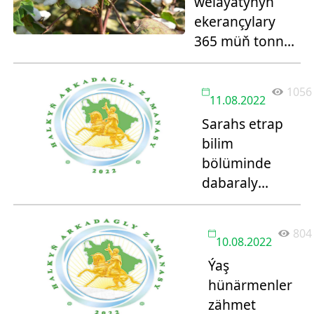
welaýatynyň
ekerançylary
365 müň tonna
«ak altyn»
tabşyrmagy
1056
meýilleşdirýärler
11.08.2022
Sarahs etrap
bilim
bölüminde
dabaraly
duşuşyk
geçirildi
804
10.08.2022
Ýaş
hünärmenler
zähmet