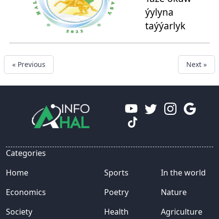
ýylyna
taýýarlyk
« Previous
Next »
Categories
Home
Sports
In the world
Economics
Poetry
Nature
Society
Health
Agriculture