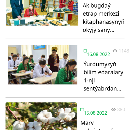
Ak bugdaý
etrap merkezi
kitaphanasynyň
okyjy sany
3878-e ýetdi
1148
16.08.2022
Ýurdumyzyň
bilim edaralary
1-nji
sentýabrdan
adaty tertipde
işe başlar
880
15.08.2022
Mary