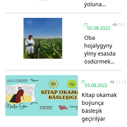
ýoluna
başlaýarlar
901
05.08.2022
Oba
hojalygyny
ylmy esasda
ösdürmek
möhüm
wezipe
1110
03.08.2022
Kitap okamak
boýunça
bäsleşik
geçirilýär