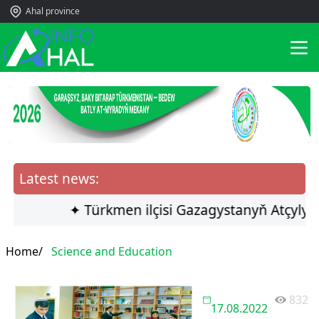
Ahal province
Latest news:
✦ Türkmen ilçisi Gazagystanyň Atçylyk s
Home/
Science and Education
832
17.08.2022