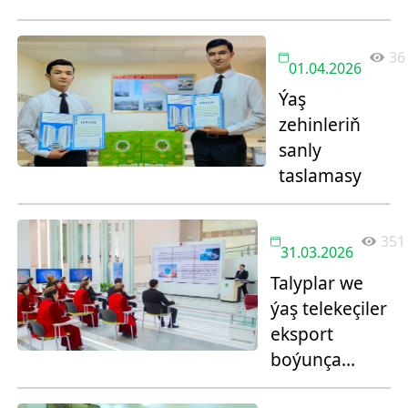
meseleler
boýunça pikir
36
alyşma
01.04.2026
duşuşygy
Ýaş
geçirildi
zehinleriň
sanly
taslamasy
351
31.03.2026
Talyplar we
ýaş telekeçiler
eksport
boýunça
amaly