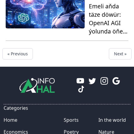
Emeli aňda
täze döwür:
OpenAI AGI
ýolunda öňe
gitýär
« Previous
Next »
Categories
Home
Sports
In the world
Economics
Poetry
Nature