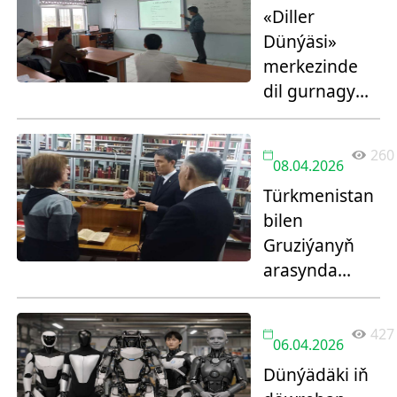
«Diller
Dünýäsi»
merkezinde
dil gurnagy
geçirildi
260
08.04.2026
Türkmenistan
bilen
Gruziýanyň
arasynda
golýazmalary
öwrenmek
427
boýunça ylmy
06.04.2026
hyzmatdaşlyk
Dünýädäki iň
başlandy