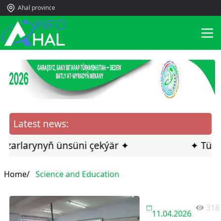
Ahal province
Latest news:
arlarynyň ünsüni çekýär ✦
✦ Türkmen
Home/
Science and Education
318
11.04.2026