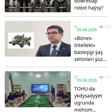
döwrebap
robot haýsy?
205
05.04.2026
«Biznes-
Intellekt»
bäsleşigi ýaş
zehinleri ýüze
çykardy
251
05.04.2026
TOHU-da
ykdysadyýet
ugrunda
möhüm