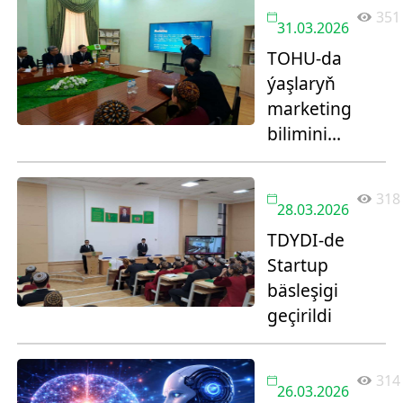
maslahatlar
351
aldy
31.03.2026
TOHU-da
ýaşlaryň
marketing
bilimini
artdyrmak
üçin açyk
318
sapak guraldy
28.03.2026
TDYDI-de
Startup
bäsleşigi
geçirildi
314
26.03.2026