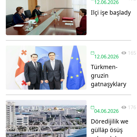
12.06.2026
Ilçi işe başlady
165
12.06.2026
Türkmen-
gruzin
gatnaşyklary
176
04.06.2026
Döredijilik we
gülläp ösüş