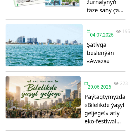
žurnalynyň
täze sany çap
edildi
195
04.07.2026
Şatlyga
beslenýän
«Awaza»
223
29.06.2026
Paýtagtymyzda
«Bilelikde ýaşyl
geljege!» atly
eko-festiwal
geçiriler