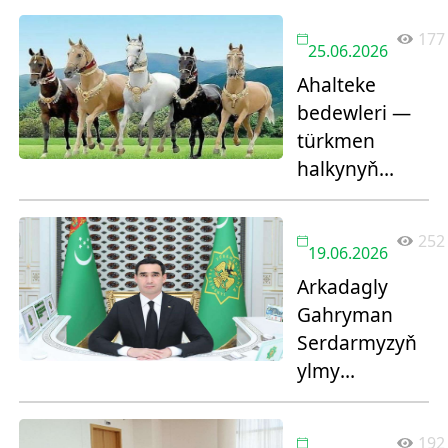
177
25.06.2026
Ahalteke
bedewleri —
türkmen
halkynyň
buýsanjy
252
19.06.2026
Arkadagly
Gahryman
Serdarmyzyň
ylmy
üstünlikleri
192