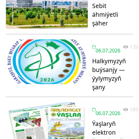
Sebit
ähmiýetli
şäher
139
06.07.2026
Halkymyzyň
buýsanjy —
ýylymyzyň
şany
189
06.07.2026
Ýaşlaryň
elektron