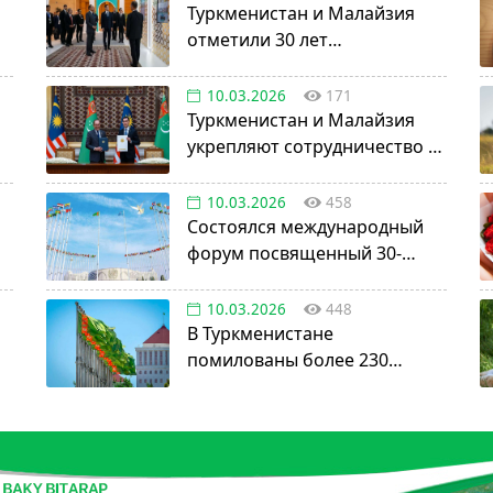
Туркменистан и Малайзия
отметили 30 лет
сотрудничества в
нефтегазовой отрасли
10.03.2026
171
Туркменистан и Малайзия
укрепляют сотрудничество в
авиации, науке и энергетике
10.03.2026
458
Состоялся международный
форум посвященный 30-
летию установления
постоянного нейтралитета
10.03.2026
448
В Туркменистане
помилованы более 230
осужденных в честь Дня
нейтралитета