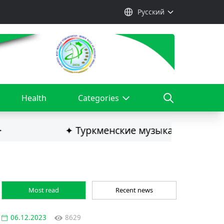
Русский
Health
Categories
✦ Туркменские музыканты стали побе
Most read
Recent news
06.12.2023
8629