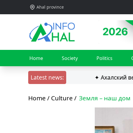
Ahal province
Home
Society
Politics
Latest news:
✦ Ахалский велаят
Home /
Culture
/
Земля – наш дом