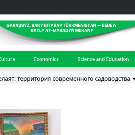
Culture
Economics
Science and Education
: территория современного садоводства ✦