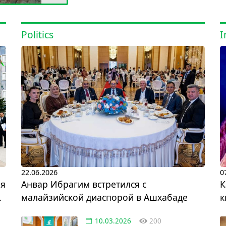
Politics
I
22.06.2026
0
ая
Анвар Ибрагим встретился с
К
малайзийской диаспорой в Ашхабаде
к
10.03.2026
200