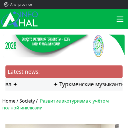
Ahal province
Latest news:
 ✦
✦ Туркменские музыканты стали
Home /
Society
/
Развитие экотуризма с учётом
полной инклюзии