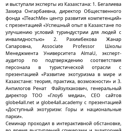
и выступали эксперты из Казахстана: 1. Бегалиева
Захира Онгарбаевна, директор Общественного
фонда «ITeachMe» центр развития компетенций»
с презентацией «Успешный опыт в Казахстане по
улучшению условий туриндустрии для людей с
инвалидностью» 2. Рахимбекова Жанар
Сапаровна, Associate Professor Школы
Менеджмента Университета AlmaU, эксперт-
аудитор по подтверждению соответствия
персонала в туристической отрасли с
презентацией «Развитие экотуризма в мире и
Казахстане: теория, практика, возможности» и 3.
Анпилогов Ренат Файзулхакович, генеральный
директор ТОО «Глоуб медиа», СЕО сайтов
globe4all.net и globe4all.academy с презентацией
«Доступный экотуризм: Горы и национальные
парки».
Семинар проходил в интерактивной обстановке,
во время выступлений спикерами и аудиторией