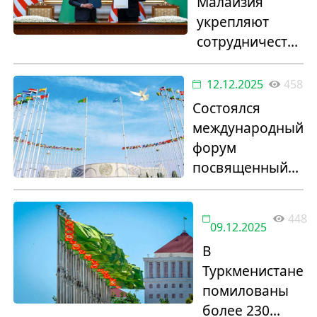
Малайзия
укрепляют
сотрудничество
в авиации,
науке и
12.12.2025
458
энергетике
Состоялся
международный
форум
посвященный
30-летию
установления
448
постоянного
09.12.2025
нейтралитета
В
Туркменистане
помилованы
более 230