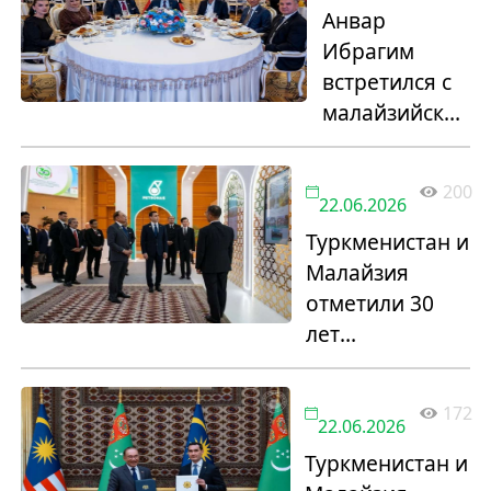
Анвар
Ибрагим
встретился с
малайзийской
диаспорой в
Ашхабаде
200
22.06.2026
Туркменистан и
Малайзия
отметили 30
лет
сотрудничества
в нефтегазовой
172
отрасли
22.06.2026
Туркменистан и