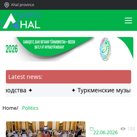
Ahal province
Latest news:
водства ✦
✦ Туркменские музыкант
Home/
Politics
188
22.06.2026