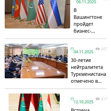
Казахстан
06.11.2025
В
Вашингтоне
пройдет
бизнес-
конференция
к 10-летию
387
платформы
04.11.2025
C5+1
30-летие
нейтралитета
Туркменистана
отмечено в
Пакистане
417
12.10.2025
Встреча