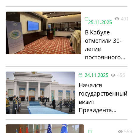
осужденных в
честь Дня
491
нейтралитета
25.11.2025
В Кабуле
отметили 30-
летие
постоянного
нейтралитета
Туркменистана
24.11.2025
456
Начался
государственный
визит
Президента
Туркменистана в
Республику
559