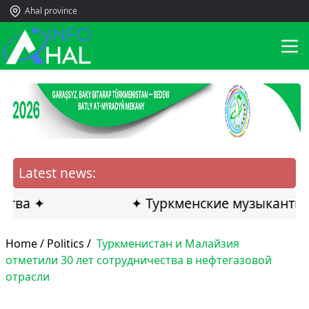
Ahal province
Latest news:
а ✦
✦ Туркменские музыканты стал
Home /
Politics
/
Туркменистан и Малайзия
отметили 30 лет сотрудничества в нефтегазовой
отрасли