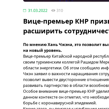
31.03.2022
310
Вице-премьер КНР приз
расширить сотрудничест
По мнению Хань Чжэна, это позволит выв
на новый уровень.
Вице-премьер Китайской народной республи
своим туркменским коллегой Рашидом Мер
области энергетики. Об этом сообщило ин
Чжэн заявил о важности наращивания сотруд
позволит вывести двусторонние отношения
развивать партнерство в области возобнов
Особое внимание вице-премьер КНР уделил
данном контексте он отметил, что необходи
борьбе с коронавирусной эпидемией.
Кроме этого, он призвал к углублению меж