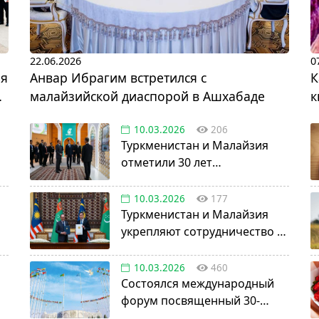
22.06.2026
0
ая
Анвар Ибрагим встретился с
К
малайзийской диаспорой в Ашхабаде
к
10.03.2026
206
Туркменистан и Малайзия
отметили 30 лет
сотрудничества в
нефтегазовой отрасли
10.03.2026
177
Туркменистан и Малайзия
укрепляют сотрудничество в
авиации, науке и энергетике
10.03.2026
460
Состоялся международный
форум посвященный 30-
летию установления