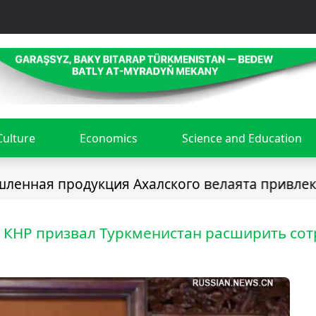
Culture
Economics
Science and Education
продукция Ахалского велаята привлекает вн
 КНР призвал Туркменистан расширить сот