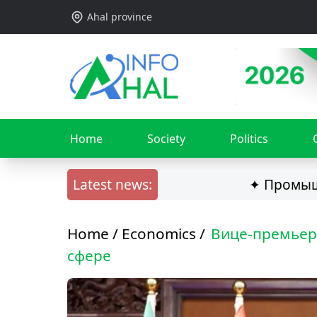
Ahal province
Home
Society
Politics
Latest news:
✦ Промышленная 
Home /
Economics
/
Вице-премьер
сфере